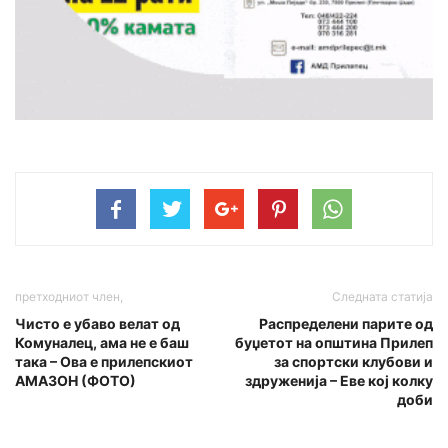
претходниот член,
Следната статија
Чисто е убаво велат од
Распределени парите од
Комуналец, ама не е баш
буџетот на општина Прилеп
така – Ова е прилепскиот
за спортски клубови и
АМАЗОН (ФОТО)
здруженија – Еве кој колку
доби