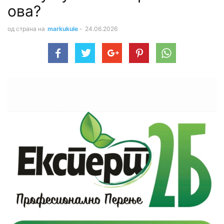
ова?
од страна на
markukule
-
24.06.2026