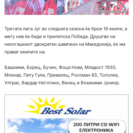
Третата лига Југ во следната сезона ќе брои 16 екипи, а
меѓу нив ќе биде и прилепска Победа. Друштво на
некогашниот двократен шампион на Македонија, ќе им
прават екипите на:
Башкими, Борец, Бучин, Фоца Нова, Младост 1930,
Млекар, Питу Гули, Превалец, Росоман 83, Тополка,
Ултрас, Вардар Неготино, Венец и Влазними Јуниор.