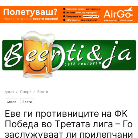
дома
Спорт
Вести
Спорт
Вести
Еве ги противниците на ФК
Победа во Tретата лига – Го
заслужуваат ли прилепчани