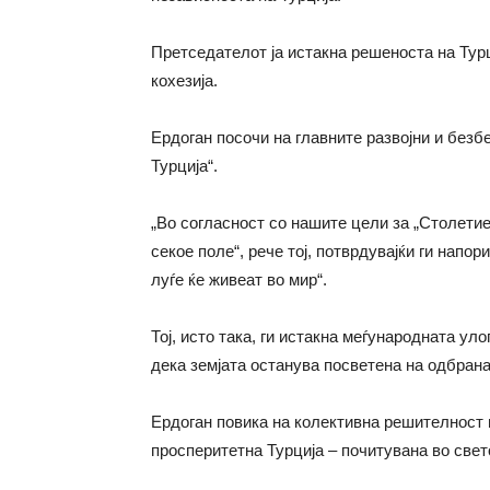
Претседателот ја истакна решеноста на Турц
кохезија.
Ердоган посочи на главните развојни и безб
Турција“.
„Во согласност со нашите цели за „Столетие
секое поле“, рече тој, потврдувајќи ги напо
луѓе ќе живеат во мир“.
Тој, исто така, ги истакна меѓународната ул
дека земјата останува посветена на одбрана
Ердоган повика на колективна решителност в
просперитетна Турција – почитувана во свето