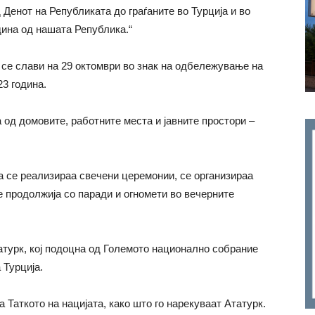
Денот на Републиката до граѓаните во Турција и во
дина од нашата Република.“
 се слави на 29 октомври во знак на одбележување на
3 година.
а од домовите, работните места и јавните простори –
а се реализираа свечени церемонии, се организираа
е продолжија со паради и огномети во вечерните
турк, кој подоцна од Големото национално собрание
 Турција.
 Таткото на нацијата, како што го нарекуваат Ататурк.