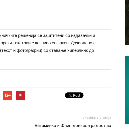
хничките решенија се заштитени со издавачки и
торски текстови е казниво со закон. Дозволено е
(текст и фотографии) со ставање хиперлинк до
Следната статија
Витаминка и Флип донесоа радост за