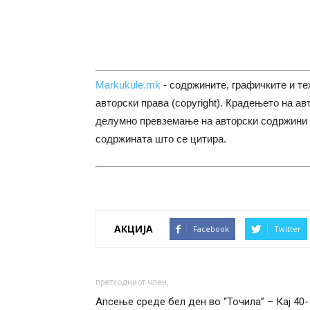
Markukule.mk
- содржините, графичките и те
авторски права (copyright). Крадењето на ав
делумно превземање на авторски содржини 
содржината што се цитира.
АКЦИЈА
Facebook
Twitter
претходниот член,
Апсење среде бел ден во “Toчила” – Кај 40-