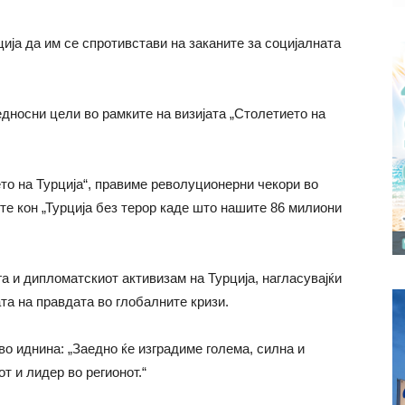
ија да им се спротивстави на заканите за социјалната
едносни цели во рамките на визијата „Столетието на
то на Турција“, правиме револуционерни чекори во
рите кон „Турција без терор каде што нашите 86 милиони
ога и дипломатскиот активизам на Турција, нагласувајќи
та на правдата во глобалните кризи.
о иднина: „Заедно ќе изградиме голема, силна и
т и лидер во регионот.“