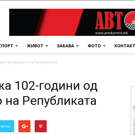
СПОРТ
ЖИВОТ
ЗАБАВА
ФОТО
КОНТАК
прогласувањето на Републиката
жа 102-години од
 на Републиката
Твитер