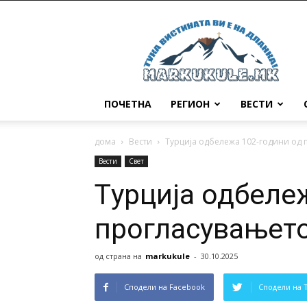
Маркукуле
ПОЧЕТНА
РЕГИОН
ВЕСТИ
дома
Вести
Tурција одбележа 102-години од 
Вести
Свет
Tурција одбеле
прогласувањето
од страна на
markukule
-
30.10.2025
Сподели на Facebook
Сподели на 