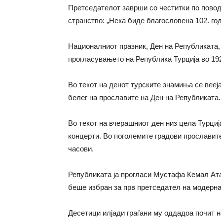
Претседателот заврши со честитки по повод 
странство: „Нека биде благословена 102. го
Националниот празник, Ден на Републиката,
прогласувањето на Република Турција во 192
Во текот на денот турските знамиња се вееј
белег на прославите на Ден на Републиката.
Во текот на вчерашниот ден низ цела Турциј
концерти. Во поголемите градови прославит
часови.
Републиката ја прогласи Мустафа Кемал Ата
беше избран за прв претседател на модерна
Десетици илјади граѓани му оддадоа почит на