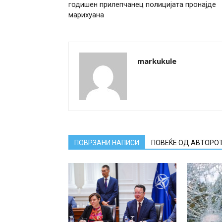
годишен прилепчанец полицијата пронајде
марихуана
markukule
ПОВРЗАНИ НАПИСИ
ПОВЕЌЕ ОД АВТОРО