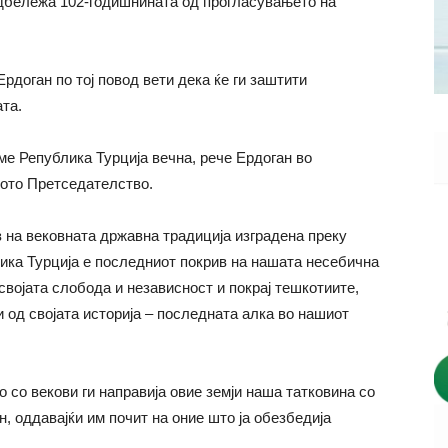
 одбележа 102-годишнината од прогласувањето на
рдоган по тој повод вети дека ќе ги заштити
ата.
ме Република Турција вечна, рече Ердоган во
кото Претседателство.
з на вековната државна традиција изградена преку
лика Турција е последниот покрив на нашата несебична
својата слобода и независност и покрај тешкотиите,
 од својата историја – последната алка во нашиот
 со векови ги направија овие земји наша татковина со
н, оддавајќи им почит на оние што ја обезбедија