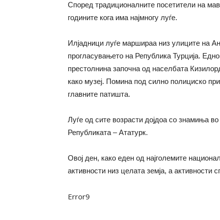
Според традиционалните посетители на мавз
годините кога има најмногу луѓе.
Илјадници луѓе маршираа низ улиците на Ан
прогласувањето на Република Турција. Едно
престолнина започна од населбата Кизилорд
како музеј. Помина под силно полициско при
главните патишта.
Луѓе од сите возрасти дојдоа со знамиња во
Републиката – Ататурк.
Овој ден, како еден од најголемите национа
активности низ целата земја, а активности 
Error9