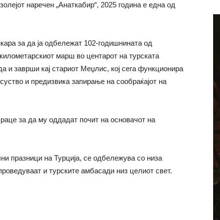
олејот наречен „Анаткабир“, 2025 година е една од
кара за да ја одбележат 102-годишнината од
километарскиот марш во центарот на турската
а и заврши кај стариот Меџлис, кој сега функционира
суство и предизвика запирање на сообраќајот на
 раце за да му оддадат почит на основачот на
лни празници на Турција, се одбележува со низа
спроведуваат и турските амбасади низ целиот свет.