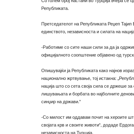
Со голем број настани во Турција вчера се
Републиката.
Претседателот на Републиката Реџеп Тајип Е
единството, независноста и силата на нациј
-Работиме со сите наши сили за да ја одржи
официјалното соопштение објавено од турс
Опишувајќи ја Републиката како најнов изра
национално жртвување, тој истакна: „Репуб
нација што со сета своја сила се држеше за 
лишувањата и борбата во најболните денови
синџир на држави.“
-Со милост им оддавам почит на хероите што
својата крв и своите животи“, додаде Ердога
независноста на Турција.