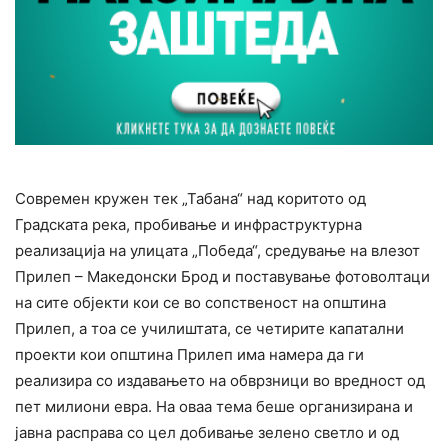
Современ кружен тек „Табана“ над коритото од
Градската река, пробивање и инфраструктурна
реализација на улицата „Победа“, средување на влезот
Прилеп – Македонски Брод и поставување фотоволтаци
на сите објекти кои се во сопственост на општина
Прилеп, а тоа се училиштата, се четирите капатални
проекти кои општина Прилеп има намера да ги
реализира со издавањето на обврзници во вредност од
пет милиони евра. На оваа тема беше организирана и
јавна расправа со цел добивање зелено светло и од