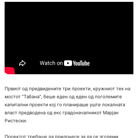
Првиот од предвидените три проекти, кружниот тек на
мостот “Табана”, беше еден од еден од поголемите
капитални проекти кој го планираше уште локалната
власт предводена од екс градоначалникот Марјан
Ристески.
Проектот требаше да придонесе за да се зголеми