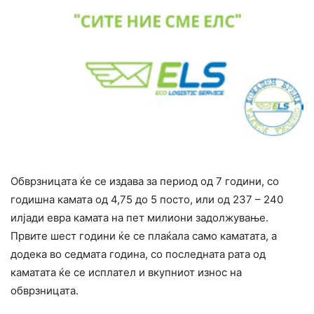
Обврзницата ќе се издава за период од 7 години, со
годишна камата од 4,75 до 5 посто, или од 237 – 240
илјади евра камата на пет милиони задолжување.
Првите шест години ќе се плаќала само каматата, а
додека во седмата година, со последната рата од
каматата ќе се исплател и вкупниот износ на
обврзницата.