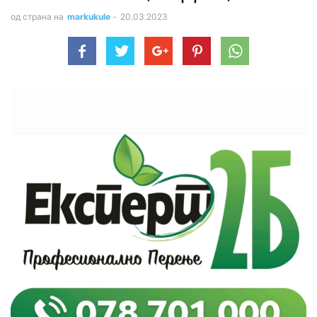
од страна на
markukule
-
20.03.2023