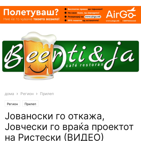
дома
Регион
Прилеп
Регион
Прилеп
Joваноски го откажа,
Јовчески го враќа проектот
на Ристески (ВИДЕО)