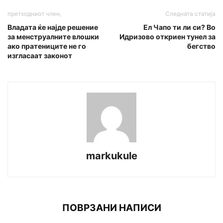
претходниот член,
Следната статија
Владата ќе најде решение
Ел Чапо ти ли си? Во
за менстpyалните влошки
Идризово откриен тунел за
ако пратениците не го
бегство
изгласаат законот
markukule
ПОВРЗАНИ НАПИСИ