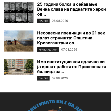
25 години болка и сеќавање:
Вечна слава на паднатите xepoи
од...
08.08.2026
ПРИЛЕП
Несовесни поединци и во 21 век
палат стрништа: Општина
Кривогаштани со...
07.08.2026
КРИВОГАШТАНИ
Има институции кои одлично си
ја вршат работата: Прилепската
болница за...
07.08.2026
ПРИЛЕП