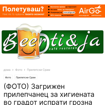
дома
Фото
Прилепски Срам
Фото
Прилепски Срам
(ФОТО) Загрижен
прилепчанец за хигиената
во градот испрати грозна