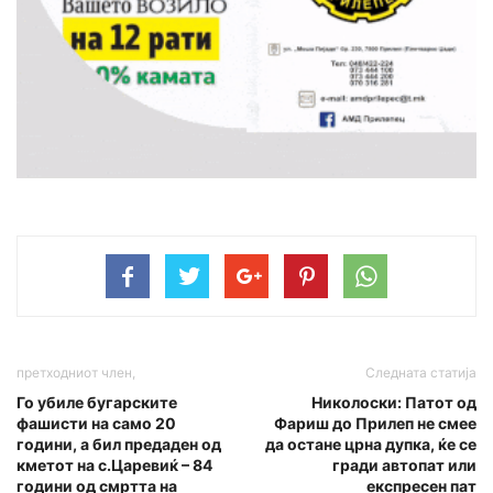
претходниот член,
Следната статија
Го убиле бугарските
Николоски: Патот од
фашисти на само 20
Фариш до Прилеп не смее
години, а бил предаден од
да остане црна дупка, ќе се
кметот на с.Царевиќ – 84
гради автопат или
години од смртта на
експресен пат