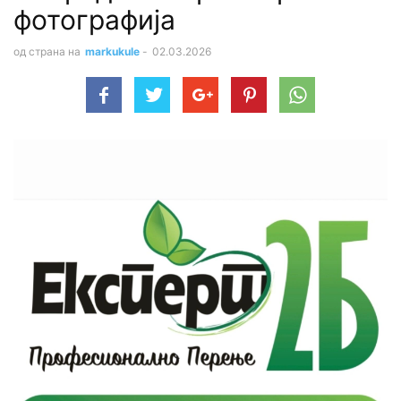
фотографија
од страна на
markukule
-
02.03.2026