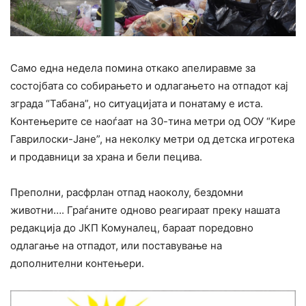
Само една недела помина откако апелиравме за
состојбата со собирањето и одлагањето на отпадот кај
зграда “Табана”, но ситуацијата и понатаму е иста.
Контењерите се наоѓаат на 30-тина метри од ООУ “Кире
Гаврилоски-Јане”, на неколку метри од детска игротека
и продавници за храна и бели пецива.
Преполни, расфрлан отпад наоколу, бездомни
животни…. Граѓаните одново реагираат преку нашата
редакција до ЈКП Комуналец, бараат поредовно
одлагање на отпадот, или поставување на
дополнителни контењери.