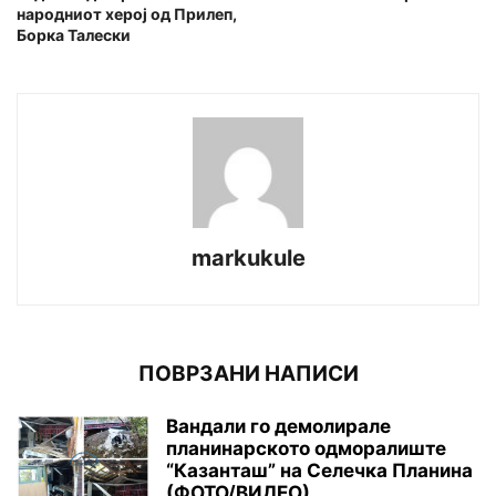
народниот херој од Прилеп,
Борка Талески
markukule
ПОВРЗАНИ НАПИСИ
Вандали го демолирале
планинарското одморалиште
“Казанташ” на Селечка Планина
(ФОТО/ВИДЕО)