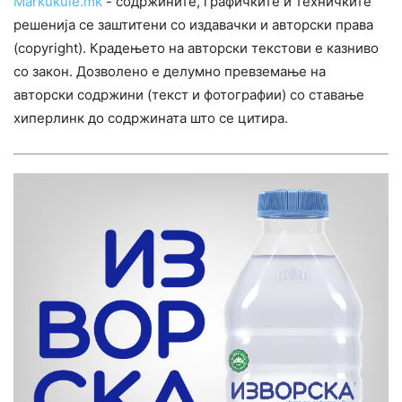
Markukule.mk
- содржините, графичките и техничките
решенија се заштитени со издавачки и авторски права
(copyright). Крадењето на авторски текстови е казниво
со закон. Дозволено е делумно превземање на
авторски содржини (текст и фотографии) со ставање
хиперлинк до содржината што се цитира.