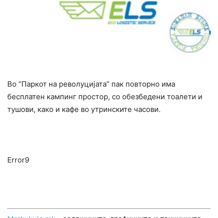
Во “Паркот на револуцијата” пак повторно има
бесплатен кампинг простор, со обезбедени тоалети и
тушови, како и кафе во утринските часови.
Error9