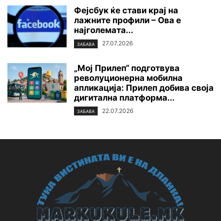
Фејсбук ќе стави крај на
лажните профили – Ова е
најголемата...
27.07.2026
ЗАБАВА
„Мој Прилеп“ подготвува
револуционерна мобилна
апликација: Прилеп добива своја
дигитална платформа...
22.07.2026
ЗАБАВА