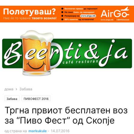
дома
Забава
Забава
ПИВОФЕСТ 2016
Тргна првиот бесплатен воз
за “Пиво Фест” од Скопје
од страна на
markukule
-
14.07.2016