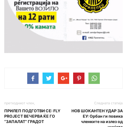
претходниот член,
Следната статија
ПРИЛЕП ПОДГОТВИ СЕ: FLY
НОВ ШОКАНТЕН УДАР ЗА
PROJECT ВЕЧЕРВА ЌЕ ГО
ЕУ: Орбан ги повика
“ЗАПАЛАТ” ГРАДОТ
членките на излез од
унијата