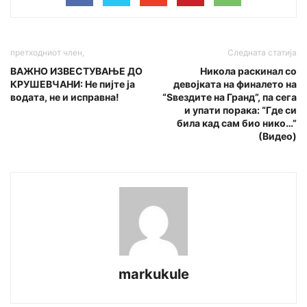
претходниот член,
Следната статија
ВАЖНО ИЗВЕСТУВАЊЕ ДО
Никола раскинал со
КРУШЕВЧАНИ: Не пијте ја
девојката на финалето на
водата, не и исправна!
“Ѕвездите на Гранд”, па сега
и упати порака: “Где си
била кад сам био нико…”
(Видео)
markukule