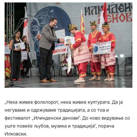
„Нека живее фолклорот, нека живее културата. Да ја
негуваме и одржуваме традицијата, а со тоа и
фестивалот „Илинденски денови“. До ново видување со
уште повеќе љубов, музика и традиција“, порача
Илковски.