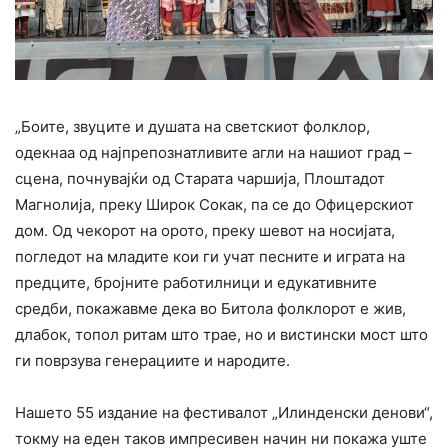
„Боите, звуците и душата на светскиот фолклор,
одекнаа од најпрепознатливите агли на нашиот град –
сцена, почнувајќи од Старата чаршија, Плоштадот
Магнолија, преку Широк Сокак, па се до Офицерскиот
дом. Од чекорот на орото, преку шевот на носијата,
погледот на младите кои ги учат песните и играта на
предците, бројните работилници и едукативните
средби, покажавме дека во Битола фолклорот е жив,
длабок, топол ритам што трае, но и вистински мост што
ги поврзува генерациите и народите.
Нашето 55 издание на фестивалот „Илинденски денови“,
токму на еден таков импресивен начин ни покажа уште