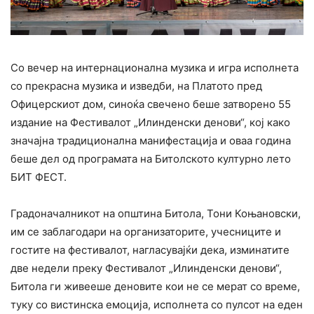
Со вечер на интернационална музика и игра исполнета
со прекрасна музика и изведби, на Платото пред
Офицерскиот дом, синоќа свечено беше затворено 55
издание на Фестивалот „Илинденски денови“, кој како
значајна традиционална манифестација и оваа година
беше дел од програмата на Битолското културно лето
БИТ ФЕСТ.
Градоначалникот на општина Битола, Тони Коњановски,
им се заблагодари на организаторите, учесниците и
гостите на фестивалот, нагласувајќи дека, изминатите
две недели преку Фестивалот „Илинденски денови“,
Битола ги живееше деновите кои не се мерат со време,
туку со вистинска емоција, исполнета со пулсот на еден