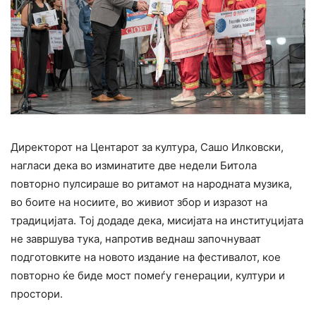
Директорот на Центарот за култура, Сашо Илковски,
нагласи дека во изминатите две недели Битола
повторно пулсираше во ритамот на народната музика,
во боите на носиите, во живиот збор и изразот на
традицијата. Тој додаде дека, мисијата на институцијата
не завршува тука, напротив веднаш започнуваат
подготовките на новото издание на фестивалот, кое
повторно ќе биде мост помеѓу генерации, култури и
простори.