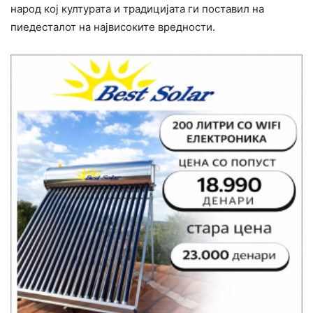
народ кој културата и традицијата ги поставил на
пиедесталот на највисоките вредности.