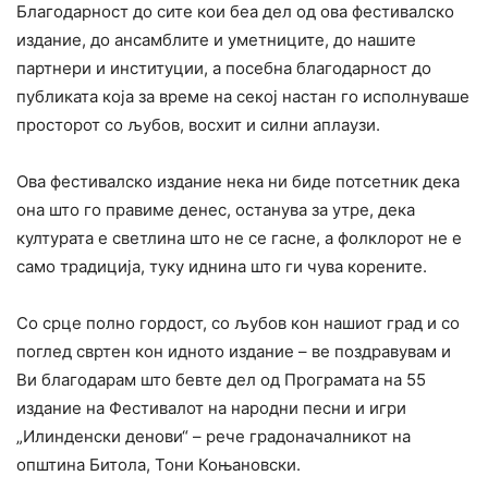
Благодарност до сите кои беа дел од ова фестивалско
издание, до ансамблите и уметниците, до нашите
партнери и институции, а посебна благодарност до
публиката која за време на секој настан го исполнуваше
просторот со љубов, восхит и силни аплаузи.
Ова фестивалско издание нека ни биде потсетник дека
она што го правиме денес, останува за утре, дека
културата е светлина што не се гасне, а фолклорот не е
само традиција, туку иднина што ги чува корените.
Со срце полно гордост, со љубов кон нашиот град и со
поглед свртен кон идното издание – ве поздравувам и
Ви благодарам што бевте дел од Програмата на 55
издание на Фестивалот на народни песни и игри
„Илинденски денови“ – рече градоначалникот на
општина Битола, Тони Коњановски.