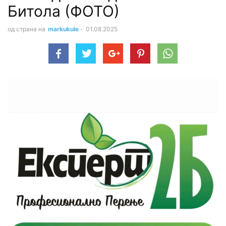
Битола (ФОТО)
од страна на
markukule
-
01.08.2025