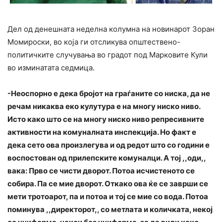
Дел од денешната неделна колумна на новинарот Зоран
Момироски, во која ги отсликува општествено-
политичките случувања во градот под Марковите Кули
во изминатата седмица.
-Неоспорно е дека бројот на граѓаните со ниска, да не
речам никаква еко кулутура е на многу ниско ниво.
Исто како што се на многу ниско ниво репресивните
активности на комуналната инспекција. Но факт е
дека сето ова произлегува и од редот што со години е
воспостован од прилепските комуналци. А тој ,,оди,,
вака: Прво се чисти дворот. Потоа исчистеното се
собира. Па се мие дворот. Откако ова ќе се заврши се
мети тротоарот, па и потоа и тој се мие со вода. Потоа
поминува ,,директорот,, со метлата и количката, некој