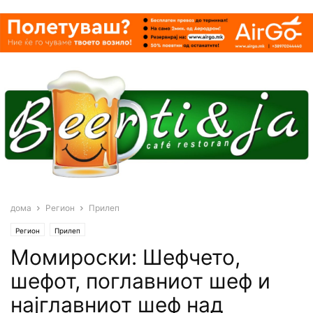
дома
Регион
Прилеп
Регион
Прилеп
Момироски: Шефчето,
шефот, поглавниот шеф и
најглавниот шеф над