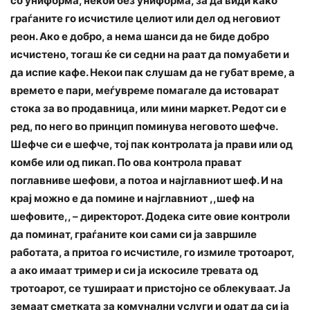
со униформа, некои без униформа, за да види како
граѓаните го исчистиле целиот или дел од неговиот
реон. Ако е добро, а нема шанси да не биде добро
исчистено, тогаш ќе си седни на раат да помуабети и
да испие кафе. Некои пак слушам да не губат време, а
времето е пари, меѓувреме помагале да истоварат
стока за во продавница, или мини маркет. Редот си е
ред, по него во принцип поминува неговото шефче.
Шефче си е шефче, тој пак контролата ја прави или од
комбе или од пикап. По ова контрола прават
поглавниве шефови, а потоа и најглавниот шеф. И на
крај можно е да помине и најглавниот ,,шеф на
шефовите,, – директорот. Додека сите овие контроли
да поминат, граѓаните кои сами си ја завршиле
работата, а притоа го исчистиле, го измиле тротоарот,
а ако имаат тример и си ја искосиле тревата од
тротоарот, се тушираат и пристојно се облекуваат. Ја
земаат сметката за комунални услуги и одат да си ја