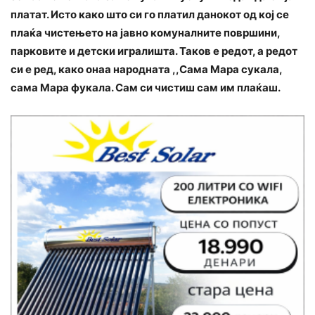
платат. Исто како што си го платил данокот од кој се
плаќа чистењето на јавно комуналните површини,
парковите и детски игралишта. Таков е редот, а редот
си е ред, како онаа народната ,,Сама Мара сукала,
сама Мара фукала. Сам си чистиш сам им плаќаш.