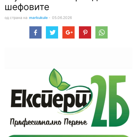
шефовите
од страна на
markukule
-
05.06.2026