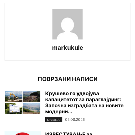
markukule
ПОВРЗАНИ НАПИСИ
Крушево го удвојува
капацитетот за параглајдинг:
Започна изградбата на новите
модерни...
05.08.2026
КРУШЕВО
ИЗВЕСТУВАЊЕ за