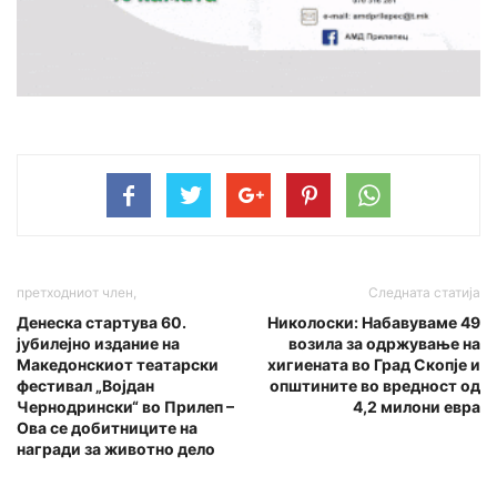
претходниот член,
Следната статија
Денеска стартува 60.
Николоски: Набавуваме 49
јубилејно издание на
возила за одржување на
Македонскиот театарски
хигиената во Град Скопје и
фестивал „Војдан
општините во вредност од
Чернодрински“ во Прилеп –
4,2 милони евра
Ова се добитниците на
награди за животно дело