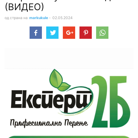
(ВИДЕО)
од страна на
markukule
-
02.05.2024