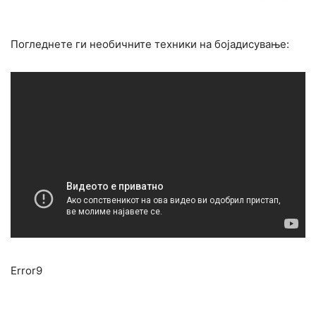
Погледнете ги необичните техники на бојадисување:
Error9