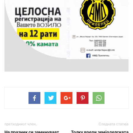
претходниот член,
Следната статија
На празник си заминуваат
Толку вреди земјоделската