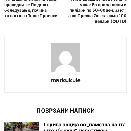
праведните: По долго
мака: Во продавници и
боледување, почина
пилјари по 50-60ден. за кг.,
таткото на Тоше Проески
а во Преспа 7кг. за само 100
денари (ФОТО)
markukule
ПОВРЗАНИ НАПИСИ
Герила акција со „паметна канта
што зборува“ ги поттикна