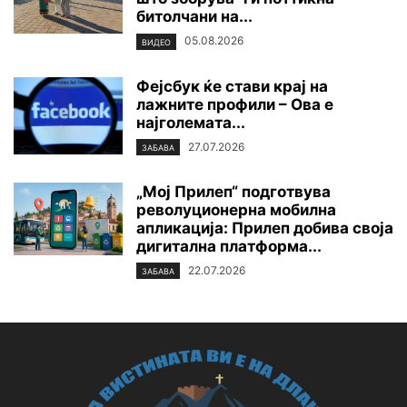
битолчани на...
05.08.2026
ВИДЕО
Фејсбук ќе стави крај на
лажните профили – Ова е
најголемата...
27.07.2026
ЗАБАВА
„Мој Прилеп“ подготвува
револуционерна мобилна
апликација: Прилеп добива своја
дигитална платформа...
22.07.2026
ЗАБАВА