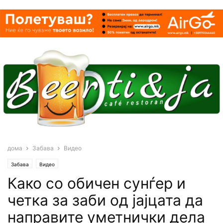
дома
Забава
Видео
Забава
Видео
Како со обичен сунѓер и
четка за заби од јајцата да
направите уметнички дела