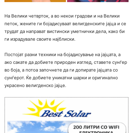
На Велики четврток, а во некои градови и на Велики
петок, жените ги бојадисуваат велигденските јајца и се
трудат да направат вистински уметнички дела, како би
ги израдувале своите најблиски.
Постојат разни техники на бојадисување на јајцата, а
ако сакате да добиете природен изглед, ставете сунѓер
во боја, а потоа започнете да ги допирате јајцата со
сунѓерот. Ќе добиете уникатни шарки и оригинално
украсено велигденско јајце.