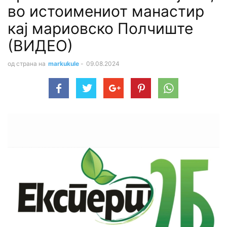
во истоимениот манастир
кај мариовско Полчиште
(ВИДЕО)
од страна на
markukule
-
09.08.2024