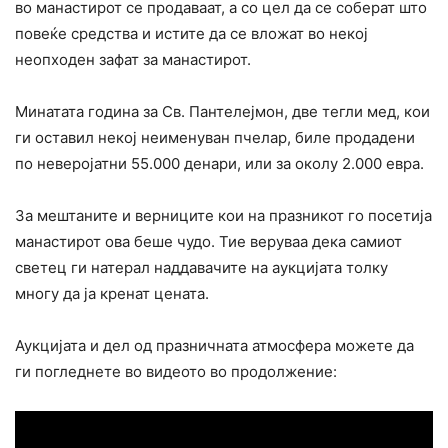
во манастирот се продаваат, а со цел да се соберат што
повеќе средства и истите да се вложат во некој
неопходен зафат за манастирот.
Минатата година за Св. Пантелејмон, две тегли мед, кои
ги оставил некој неименуван пчелар, биле продадени
по неверојатни 55.000 денари, или за околу 2.000 евра.
За мештаните и верниците кои на празникот го посетија
манастирот ова беше чудо. Тие веруваа дека самиот
светец ги натерал наддавачите на аукцијата толку
многу да ја кренат цената.
Аукцијата и дел од празничната атмосфера можете да
ги погледнете во видеото во продолжение: