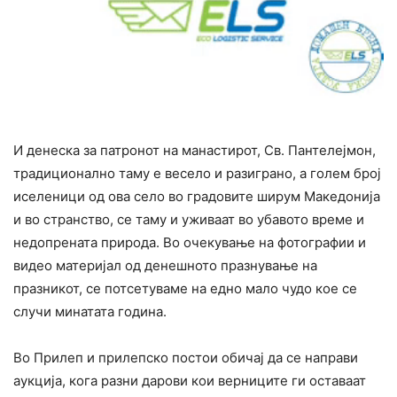
И денеска за патронот на манастирот, Св. Пантелејмон,
традиционално таму е весело и разиграно, а голем број
иселеници од ова село во градовите ширум Македонија
и во странство, се таму и уживаат во убавото време и
недопрената природа. Во очекување на фотографии и
видео материјал од денешното празнување на
празникот, се потсетуваме на едно мало чудо кое се
случи минатата година.
Во Прилеп и прилепско постои обичај да се направи
аукција, кога разни дарови кои верниците ги оставаат