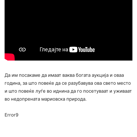
Да им посакаме да имаат ваква богата аукција и оваа
година, за што повеќе да се разубавува ова свето место
и што повеќе луѓе во иднина да го посетуваат и уживаат
во недопрената мариовска природа.
Error9