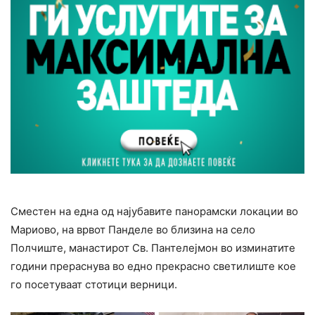
Сместен на една од најубавите панорамски локации во
Мариово, на врвот Панделе во близина на село
Полчиште, манастирот Св. Пантелејмон во изминатите
години прераснува во едно прекрасно светилиште кое
го посетуваат стотици верници.