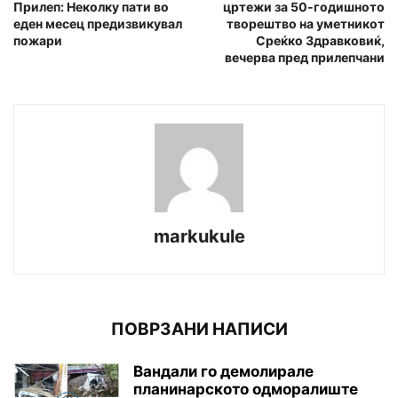
Прилеп: Неколку пати во
цртежи за 50-годишното
еден месец предизвикувал
творештво на уметникот
пожари
Среќко Здравковиќ,
вечерва пред прилепчани
markukule
ПОВРЗАНИ НАПИСИ
Вандали го демолирале
планинарското одморалиште