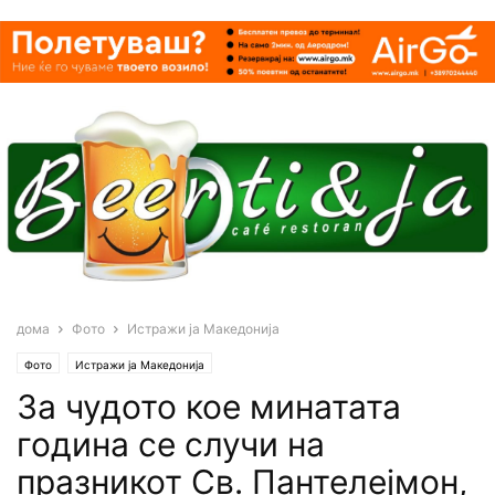
дома
Фото
Истражи ја Македонија
Фото
Истражи ја Македонија
За чудото кое минатата
година се случи на
празникот Св. Пантелејмон,