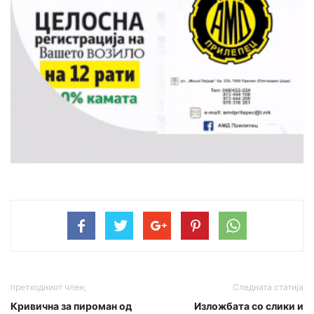
претходниот член,
Следната статија
Кривична за пироман од
Изложбата со слики и