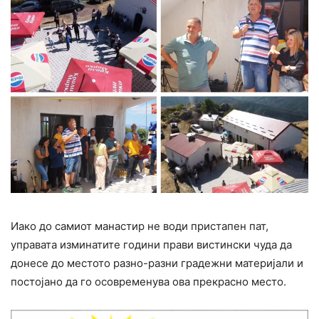
Иако до самиот манастир не води пристапен пат,
управата изминатите години прави вистински чуда да
донесе до местото разно-разни градежни материјали и
постојано да го осовременува ова прекрасно место.