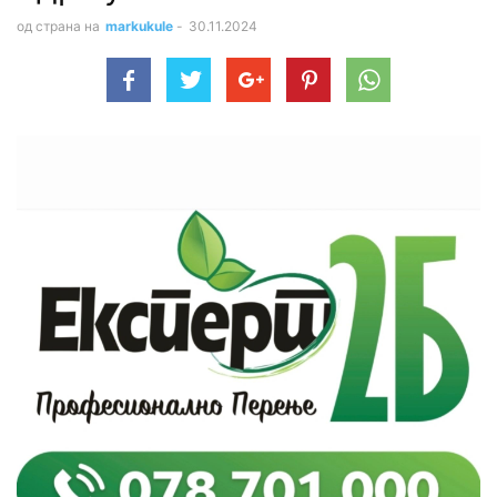
од страна на
markukule
-
30.11.2024