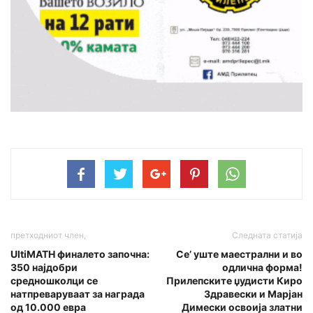
претходниот член,
Следната статија
UltiMATH финалето започна:
Се’ уште маестрални и во
350 најдобри
одлична форма!
средношколци се
Прилепските џудисти Киро
натпреваруваат за награда
Здравески и Марјан
од 10.000 евра
Димески освоија златни