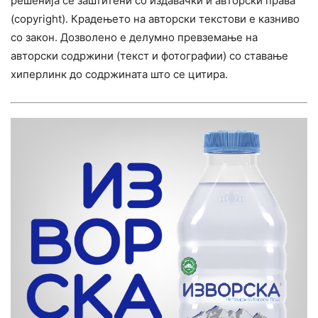
решенија се заштитени со издавачки и авторски права
(copyright). Крадењето на авторски текстови е казниво
со закон. Дозволено е делумно превземање на
авторски содржини (текст и фотографии) со ставање
хиперлинк до содржината што се цитира.