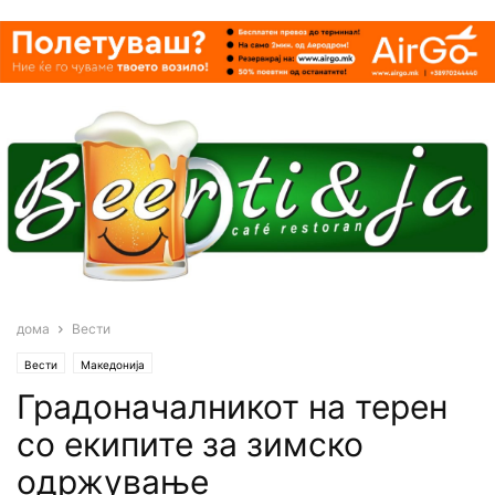
дома
Вести
Вести
Македонија
Градоначалникот на терен
со екипите за зимско
одржување