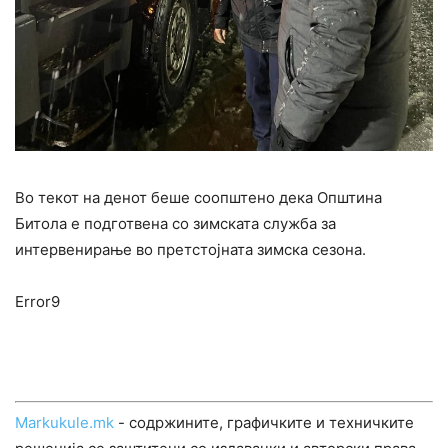
Во текот на денот беше соопштено дека Општина
Битола e подготвена со зимската служба за
интервенирање во претстојната зимска сезона.
Error9
Markukule.mk
- содржините, графичките и техничките