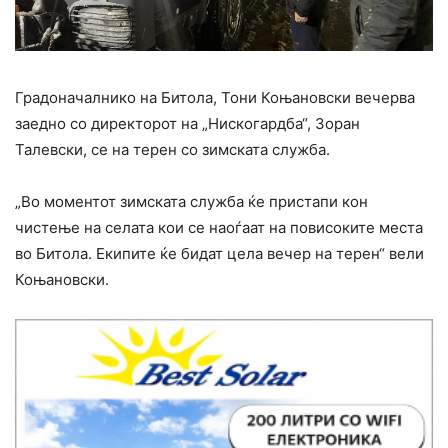
Градоначалнико на Битола, Тони Коњановски вечерва
заедно со директорот на „Нискогардба“, Зоран
Талевски, се на терен со зимската служба.
„Во моментот зимската служба ќе пристапи кон
чистење на селата кои се наоѓаат на повисоките места
во Битола. Екипите ќе бидат цела вечер на терен“ вели
Коњановски.