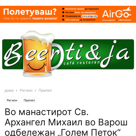
дома
Регион
Прилеп
Регион
Прилеп
Во манастирот Св.
Архангел Михаил во Варош
одбележан „Голем Петок“