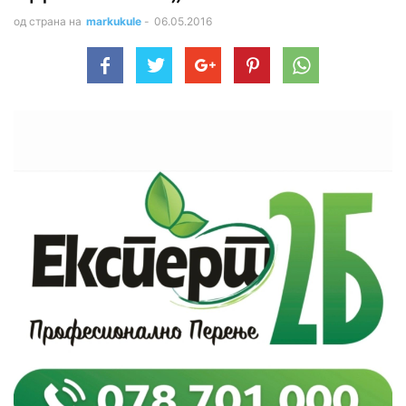
од страна на
markukule
-
06.05.2016