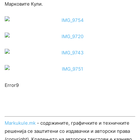
Марковите Кули.
Error9
Markukule.mk
- содржините, графичките и техничките
решенија се заштитени со издавачки и авторски права
(copyright). Крадењето на авторски текстови е казниво