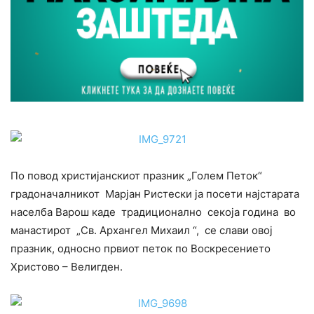
По повод христијанскиот празник „Голем Петок“
градоначалникот Марјан Ристески ја посети најстарата
населба Варош каде традиционално секоја година во
манастирот „Св. Архангел Михаил “, се слави овој
празник, односно првиот петок по Воскресението
Христово – Велигден.