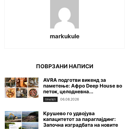
markukule
ПОВРЗАНИ НАПИСИ
AVRA подготви викенд за
паметење: Афро Deep House во
петок, целодневна...
06.08.2026
ПРИЛЕП
Крушево го удвојува
капацитетот за параглајдинг:
Започна изградбата на новите