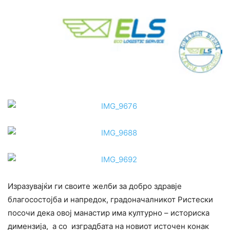
Изразувајќи ги своите желби за добро здравје
благосостојба и напредок, градоначалникот Ристески
посочи дека овој манастир има културно – историска
димензија, а со изградбата на новиот источен конак