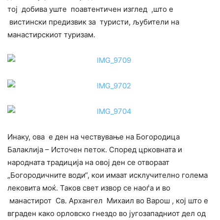
тој добива уште поавтентичен изглед ,што e
вистински предизвик за туристи, љубители на
манастирскиот туризам.
Инаку, ова е ден на чествување на Богородица
Балаклија – Источен петок. Според црковната и
народната традиција на овој ден се отвораат
„Богородичните води“, кои имаат исклучително голема
лековита моќ. Таков свет извор се наоѓа и во
манастирот Св. Архангел Михаил во Варош , кој што е
вграден како орловско гнездо во југозападниот дел од