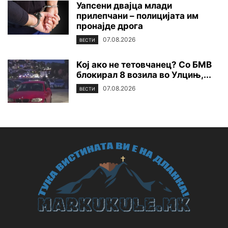
Уапсени двајца млади
прилепчани – полицијата им
пронајде дpoга
07.08.2026
ВЕСТИ
Koj ако не тетовчанец? Со БМВ
блокирал 8 возила во Улцињ,...
07.08.2026
ВЕСТИ