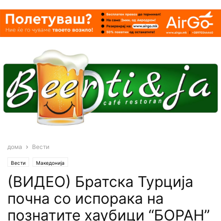
дома
Вести
Вести
Македонија
(ВИДЕО) Братска Турција
почна со испорака на
познатите хаубици “БОРАН”