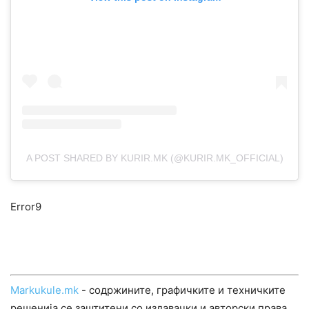
A POST SHARED BY KURIR.MK (@KURIR.MK_OFFICIAL)
Error9
Markukule.mk
- содржините, графичките и техничките
решенија се заштитени со издавачки и авторски права