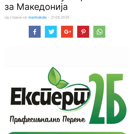
за Македонија
од страна на
markukule
-
21.06.2025