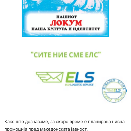
Како што дознаваме, за скоро време е планирана нивна
промоција пред македонската јавност.