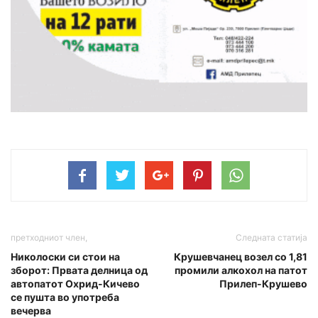
претходниот член,
Следната статија
Николоски си стои на
Крушевчанец возел со 1,81
зборот: Првата делница од
промили алкохол на патот
автопатот Охрид-Кичево
Прилеп-Крушево
се пушта во употреба
вечерва