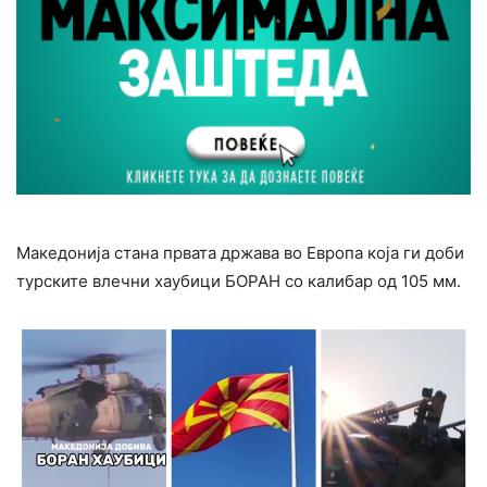
Македонија стана првата држава во Европа која ги доби
турските влечни хаубици БОРАН со калибар од 105 мм.