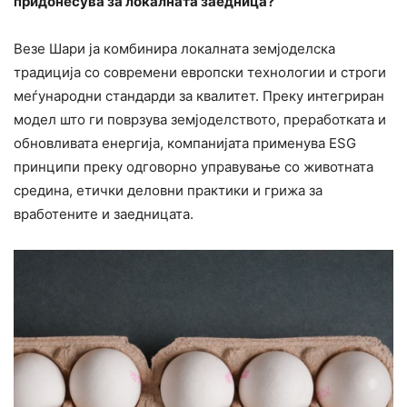
придонесува за локалната заедница?
Везе Шари ја комбинира локалната земјоделска
традиција со современи европски технологии и строги
меѓународни стандарди за квалитет. Преку интегриран
модел што ги поврзува земјоделството, преработката и
обновливата енергија, компанијата применува ESG
принципи преку одговорно управување со животната
средина, етички деловни практики и грижа за
вработените и заедницата.