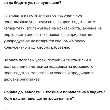
за да бидете уште поуспешни?
Плановите на компанијата се насочени кон
понатамошно унапредување на производствените
капацитети, зголемување на ефикасноста, јакнење на
одржливите енергетски решенија и придонес кон
унапредување на пазарната економија преку
конкурентно и одговорно работење.
За уште поголем успех, потребни се стабилни и
долгорочни политики за поддршка на домашното
производство, фер пазарни услови и предвидлива
деловна регулатива.
Порака до јавноста – Што би им порачале на младите?
Кој е вашиот апел до потрошувачите?