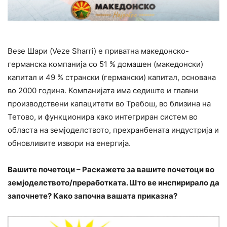
Везе Шари (Veze Sharri) е приватна македонско-
германска компанија со 51 % домашен (македонски)
капитал и 49 % странски (германски) капитал, основана
во 2000 година. Компанијата има седиште и главни
производствени капацитети во Требош, во близина на
Тетово, и функционира како интегриран систем во
областа на земјоделството, прехранбената индустрија и
обновливите извори на енергија.
Вашите почетоци – Раскажете за вашите почетоци во
земјоделството/преработката. Што ве инспирирало да
започнете? Како започна вашата приказна?