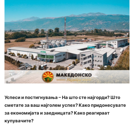
Успеси и постигнувања – На што сте најгорди? Што
сметате за ваш најголем успех? Како придонесувате
за економијата и заедницата? Како реагираат
купувачите?