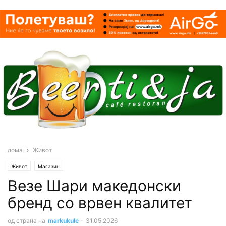
дома
Живот
Живот
Магазин
Везе Шари македонски
бренд со врвен квалитет
од страна на
markukule
-
31.05.2026