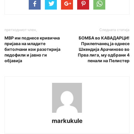
претходниот член,
Следната статија
МВР им поднесе кривична
БОМБА во КАВАДАРЦИ!
пријава на младите
Прилепчанец ја однесе
битолчани кои разоткрија
Шкендија Арачиново во
педофили и јавно ги
Прва лига, му одбрани 4
објавија
пенали на Пелистер
markukule