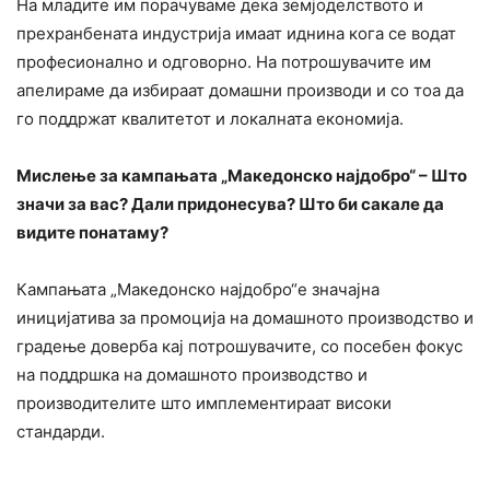
На младите им порачуваме дека земјоделството и
прехранбената индустрија имаат иднина кога се водат
професионално и одговорно. На потрошувачите им
апелираме да избираат домашни производи и со тоа да
го поддржат квалитетот и локалната економија.
Мислење за кампањата „Македонско најдобро“ – Што
значи за вас? Дали придонесува? Што би сакале да
видите понатаму?
Кампањата „Македонско најдобро“е значајна
иницијатива за промоција на домашното производство и
градење доверба кај потрошувачите, со посебен фокус
на поддршка на домашното производство и
производителите што имплементираат високи
стандарди.