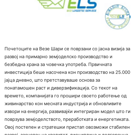
Почетоците на Везе Шари се поврзани со јасна визија за
развој на примарно земјоделско производство и
безбедна храна за човечка употреба. Првичната
инвестиција беше насочена кон производство на 25.000
јајца дневно, што претставуваше основа за
понатамошен раст и диверзификација. Со текот на
времето, компанијата го прошири своето работење од
живинарство кон месната индустрија и обновливите
извори на енергија, развивајќи интегриран модел што ги
поврзува земјоделството, преработката и енергетиката.
Овој постепен и стратешки пристап овозможи стабилен
развој, заснован на квалитет, дисциплина и долгорочна