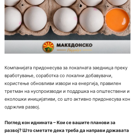
Компанијата придонесува за локалната заедница преку
вработување, соработка со локални добавувачи,
користење обновливи извори на енергија, правилен
третман на нуспроизводи и поддршка на општествени и
еколошки иницијативи, со што активно придонесува кон
одржлив развој.
Поглед кон иднината – Кои се вашите планови за
развој? Што сметате дека треба да направи државата