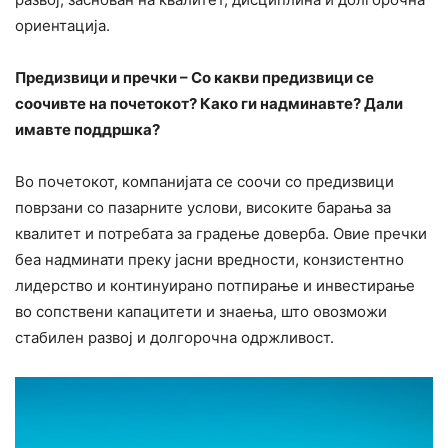
ориентација.
Предизвици и пречки – Со какви предизвици се
соочивте на почетокот? Како ги надминавте? Дали
имавте поддршка?
Во почетокот, компанијата се соочи со предизвици
поврзани со пазарните услови, високите барања за
квалитет и потребата за градење доверба. Овие пречки
беа надминати преку јасни вредности, конзистентно
лидерство и континуирано потпирање и инвестирање
во сопствени капацитети и знаења, што овозможи
стабилен развој и долгорочна одржливост.