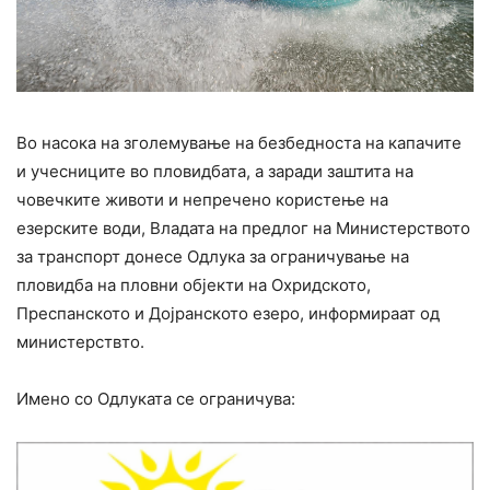
Во насока на зголемување на безбедноста на капачите
и учесниците во пловидбата, а заради заштита на
човечките животи и непречено користење на
езерските води, Владата на предлог на Министерството
за транспорт донесе Одлука за ограничување на
пловидба на пловни објекти на Охридското,
Преспанското и Дојранското езеро, информираат од
министерствто.
Имено со Одлуката се ограничува: