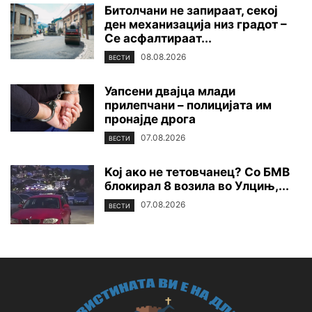
Битолчани не запираат, секој
ден механизација низ градот –
Се асфалтираат...
08.08.2026
ВЕСТИ
Уапсени двајца млади
прилепчани – полицијата им
пронајде дpoга
07.08.2026
ВЕСТИ
Koj ако не тетовчанец? Со БМВ
блокирал 8 возила во Улцињ,...
07.08.2026
ВЕСТИ