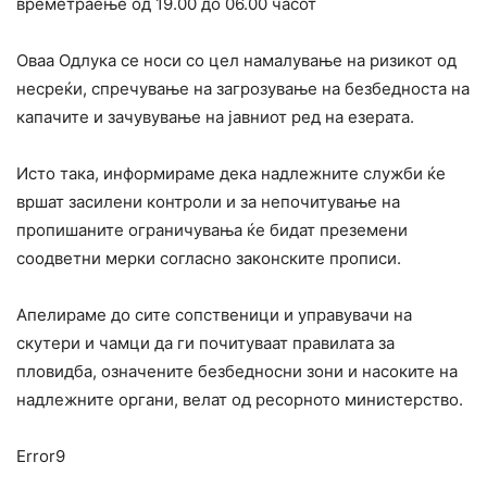
времетраење од 19.00 до 06.00 часот
Оваа Одлука се носи со цел намалување на ризикот од
несреќи, спречување на загрозување на безбедноста на
капачите и зачувување на јавниот ред на езерата.
Исто така, информираме дека надлежните служби ќе
вршат засилени контроли и за непочитување на
пропишаните ограничувања ќе бидат преземени
соодветни мерки согласно законските прописи.
Апелираме до сите сопственици и управувачи на
скутери и чамци да ги почитуваат правилата за
пловидба, означените безбедносни зони и насоките на
надлежните органи, велат од ресорното министерство.
Error9