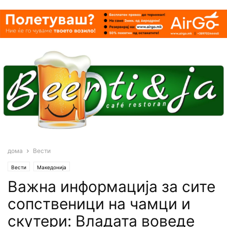
дома
Вести
Вести
Македонија
Важна информација за сите
сопственици на чамци и
скутери: Владата воведе