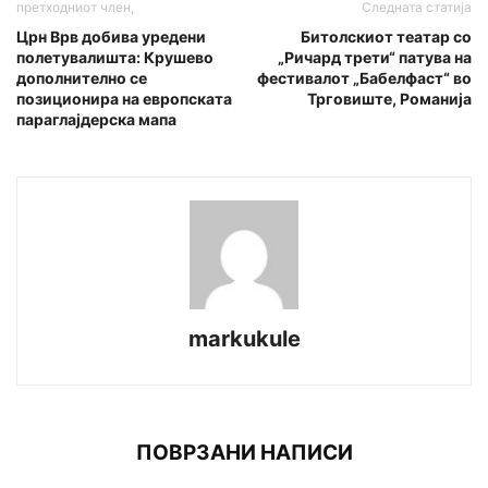
претходниот член,
Следната статија
Црн Врв добива уредени
Битолскиот театар со
полетувалишта: Крушево
„Ричард трети“ патува на
дополнително се
фестивалот „Бабелфаст“ во
позиционира на европската
Трговиште, Романија
параглајдерска мапа
markukule
ПОВРЗАНИ НАПИСИ