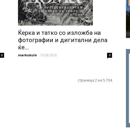
Ќерка и татко со изложба на
фотографии и дигитални дела
ќе...
markukule
-
05.08.2026
0
0
страница 2 на 5.704