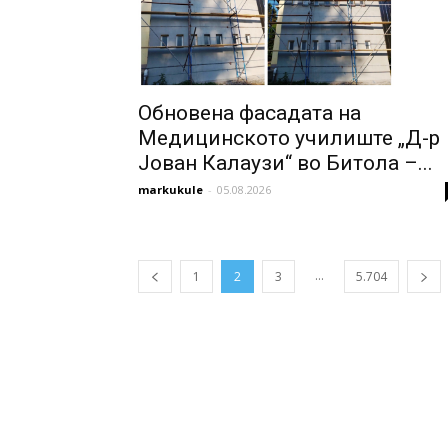
Обновена фасадата на
Медицинското училиште „Д-р
Јован Калаузи“ во Битола –...
markukule
-
05.08.2026
...
1
2
3
5.704