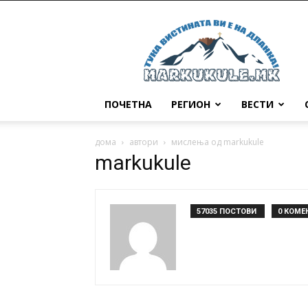
Маркукуле
ПОЧЕТНА
РЕГИОН
ВЕСТИ
дома
автори
мислења од markukule
markukule
57035 ПОСТОВИ
0 КОМЕ