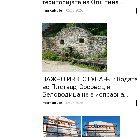
територијата нa Општина...
markukule
-
05.08.2026
ВАЖНО ИЗВЕСТУВАЊЕ: Водат
во Плетвар, Ореовец и
Беловодица не е исправна...
markukule
-
05.08.2026