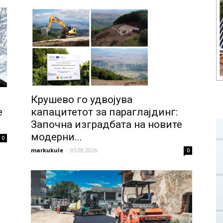
Крушево го удвојува
е
капацитетот за параглајдинг:
Започна изградбата на новите
модерни...
0
markukule
-
05.08.2026
0