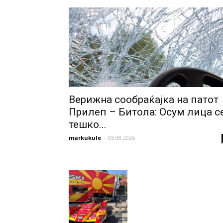
Верижна сообраќајка на патот
Прилеп – Битола: Осум лица с
тешко...
markukule
-
05.08.2026