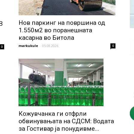
Нов паркинг на површина од
В
1.550м2 во поранешната
касарна во Битола
markukule
-
05.08.2026
0
0
Кожувчанка ги отфрли
обвинувањата на СДСМ: Водата
за Гостивар ја понудивме...