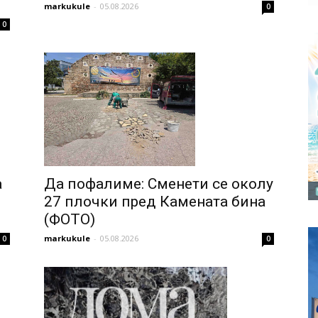
markukule
-
05.08.2026
0
0
а
Да пофалиме: Сменети се околу
27 плочки пред Камената бина
(ФОТО)
markukule
-
05.08.2026
0
0