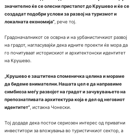
значително ќе се олесни пристапот до Крушево и ќе се
создадат подобри услови за развој на туризмот и
локалната економија“
, рече тој.
Градоначалникот се осврна и на урбанистичкиот развој
на градот, нагласувајќи дека идните проекти ќе мора да
го почитуваат историскиот и архитектонски идентитет
на Крушево.
„Крушево е заштитена споменичка целина и мораме
да бидеме внимателни. Нашата цел е да направиме
симбиоза меѓу развојот на градот и зачувувањето на
препознатливата архитектура која е дел од неговиот
идентитет“
, истакна Чонески.
Тој додаде дека постои сериозен интерес од приватни
инвеститори за вложувања во туристичкиот сектор, а