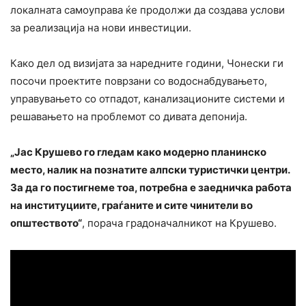
локалната самоуправа ќе продолжи да создава услови
за реализација на нови инвестиции.
Како дел од визијата за наредните години, Чонески ги
посочи проектите поврзани со водоснабдувањето,
управувањето со отпадот, канализационите системи и
решавањето на проблемот со дивата депонија.
„Јас Крушево го гледам како модерно планинско
место, налик на познатите алпски туристички центри.
За да го постигнеме тоа, потребна е заедничка работа
на институциите, граѓаните и сите чинители во
општеството“
, порача градоначалникот на Крушево.