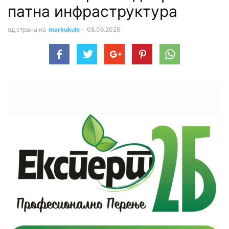
патна инфраструктура
од страна на
markukule
-
08.06.2026