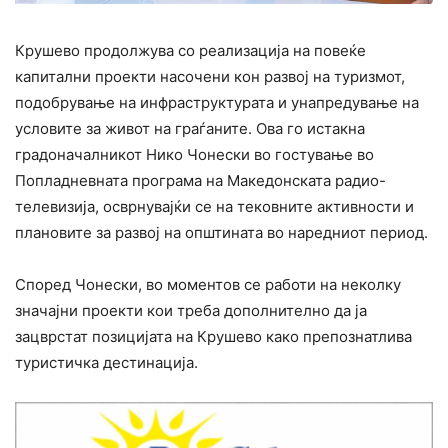
Крушево продолжува со реализација на повеќе
капитални проекти насочени кон развој на туризмот,
подобрување на инфраструктурата и унапредување на
условите за живот на граѓаните. Ова го истакна
градоначалникот Нико Чонески во гостување во
Попладневната програма на Македонската радио-
телевизија, осврнувајќи се на тековните активности и
плановите за развој на општината во наредниот период.
Според Чонески, во моментов се работи на неколку
значајни проекти кои треба дополнително да ја
зацврстат позицијата на Крушево како препознатлива
туристичка дестинација.