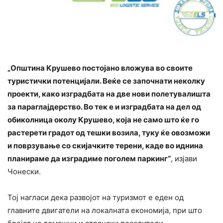
„Општина Крушево постојано вложува во своите
туристички потенцијали. Веќе се започнати неколку
проекти, како изградбата на две нови полетувалишта
за параглајдерство. Во тек е и изградбата на дел од
обиколница околу Крушево, која не само што ќе го
растерети градот од тешки возила, туку ќе овозможи
и поврзување со скијачките терени, каде во иднина
планираме да изградиме поголем паркинг“
, изјави
Чонески.
Тој нагласи дека развојот на туризмот е еден од
главните двигатели на локалната економија, при што