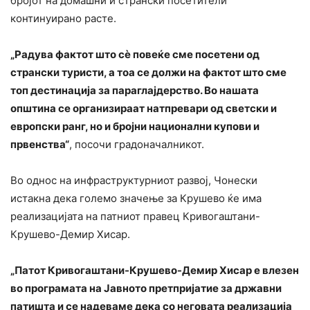
бројот на домашни и странски посетители
континуирано расте.
„Радува фактот што сè повеќе сме посетени од
странски туристи, а тоа се должи на фактот што сме
топ дестинација за параглајдерство. Во нашата
општина се организираат натпревари од светски и
европски ранг, но и бројни национални купови и
првенства“
, посочи градоначалникот.
Во однос на инфраструктурниот развој, Чонески
истакна дека големо значење за Крушево ќе има
реализацијата на патниот правец Кривогаштани-
Крушево-Демир Хисар.
„Патот Кривогаштани-Крушево-Демир Хисар е влезен
во програмата на Јавното претпријатие за државни
патишта и се надеваме дека со неговата реализација