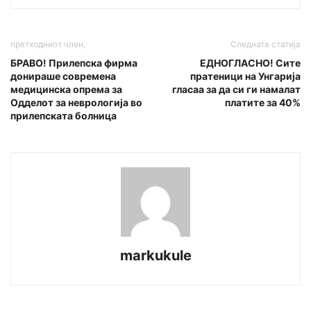
претходниот член,
Следната статија
БРАВО! Прилепска фирма
ЕДНОГЛАСНО! Сите
донираше современа
пратеници на Унгарија
медицинска опрема за
гласаа за да си ги намалат
Одделот за неврологија во
платите за 40%
прилепската болница
markukule