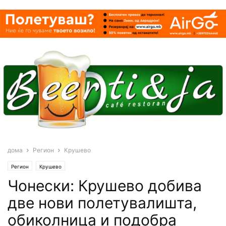
дома
Регион
Крушево
Регион
Крушево
Чонески: Крушево добива
две нови полетувалишта,
обиколница и подобра