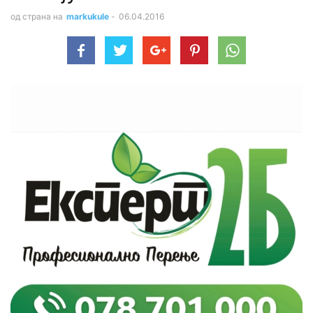
од страна на
markukule
-
06.04.2016