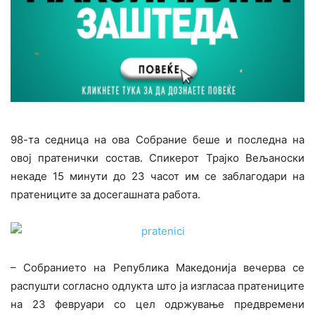
98-та седница на ова Собрание беше и последна на
овој пратенички состав. Спикерот Трајко Вељаноски
некаде 15 минути до 23 часот им се заблагодари на
пратениците за досегашната работа.
– Собранието на Република Македонија вечерва се
распушти согласно одлукта што ја изгласаа пратениците
на 23 февруари со цел одржување предвремени