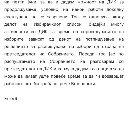
на петти јуни, за да и дадам можност на ДИК за
продолжување, условно, на некои работи доколку
евентуално не се завршени. Тоа се однесува околу
делот на Избирачкиот список, бидејќи многу
активности во ДИК за време на спроведувањето на
изборите зависат од денот на потпишување на
решението за распишување на избори од страна на
претседателот на Собранието. Поради тоа јас по
распуштањето на Собранието ќе разговарам со
претседателот на ДИК и ќе му ја дадам таа опција за да
може да имаат уште повеќе време за да ги дозавршат
работите што би требало, рече Вељаноски.
Error9