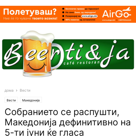
дома
Вести
Вести
Македонија
Собранието се распушти,
Македонија дефинитивно на
5-ти јуни ќе гласа