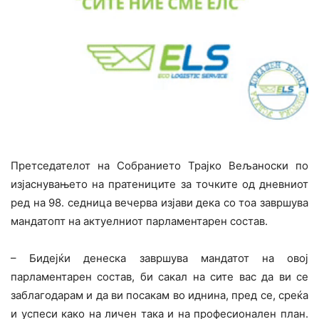
Претседателот на Собранието Трајко Вељаноски по
изјаснувањето на пратениците за точките од дневниот
ред на 98. седница вечерва изјави дека со тоа завршува
мандатопт на актуелниот парламентарен состав.
– Бидејќи денеска завршува мандатот на овој
парламентарен состав, би сакал на сите вас да ви се
заблагодарам и да ви посакам во иднина, пред се, среќа
и успеси како на личен така и на професионален план.