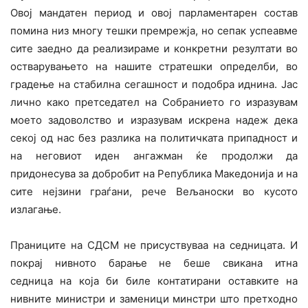
Овој мандатен период и овој парламентарен состав
помина низ многу тешки премрежја, но сепак успеавме
сите заедно да реализираме и конкретни резултати во
остварувањето на нашите стратешки определби, во
градење на стабилна сегашност и подобра иднина. Јас
лично како претседател на Собранието го изразувам
моето задоволство и изразувам искрена надеж дека
секој од нас без разлика на политичката припадност и
на неговиот иден ангажман ќе продолжи да
придонесува за добробит на Република Македонија и на
сите нејзини граѓани, рече Вељаноски во кусото
излагање.
Праниците на СДСМ не присуствуваа на седницата. И
покрај нивното барање не беше свикана итна
седница на која би биле контатирани оставките на
нивните министри и заменици минстри што претходно