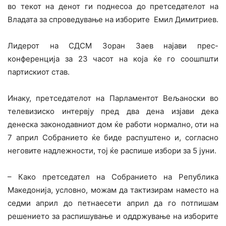
во текот на денот ги поднесоа до претседателот на
Владата за спроведување на изборите Емил Димитриев.
Лидерот на СДСМ Зоран Заев најави прес-
конференција за 23 часот на која ќе го соошпшти
партискиот став.
Инаку, претседателот на Парламентот Вељаноски во
телевизиско интервју пред два дена изјави дека
денеска законодавниот дом ќе работи нормално, оти на
7 април Собранието ќе биде распуштено и, согласно
неговите надлежности, тој ќе распише избори за 5 јуни.
– Како претседател на Собранието на Република
Македонија, условно, можам да тактизирам наместо на
седми април до петнаесети април да го потпишам
решението за распишување и оддржување на изборите