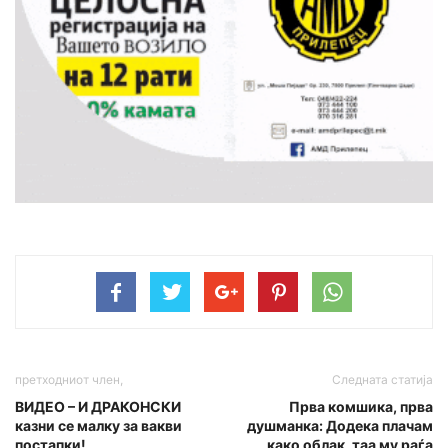
претходниот член,
Следната статија
ВИДЕО – И ДРАКОНСКИ
Прва комшика, прва
казни се малку за вакви
душманка: Додека плачам
постапки!
како облак, таа му раѓа