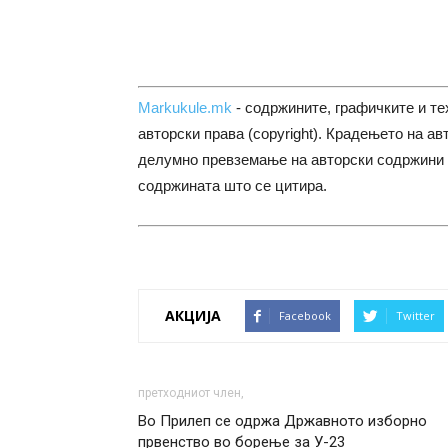
Markukule.mk
- содржините, графичките и те
авторски права (copyright). Крадењето на ав
делумно превземање на авторски содржини 
содржината што се цитира.
АКЦИЈА
Facebook
Twitter
претходниот член,
Во Прилеп се одржа Државното изборно
првенство во борење за У-23