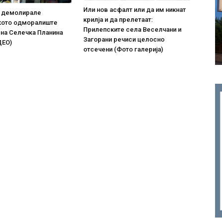
Или нов асфалт или да им никнат
о демолирале
крилја и да прелетаат:
кото одморалиште
Прилепските села Веселчани и
 на Селечка Планина
Загорани речиси целосно
ДЕО)
отсечени (Фото галерија)