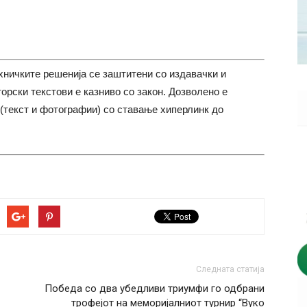
хничките решенија се заштитени со издавачки и
торски текстови е казниво со закон. Дозволено е
(текст и фотографии) со ставање хиперлинк до
Следната статија
Победа со два убедливи триумфи го одбрани
трофејот на меморијалниот турнир “Вуко