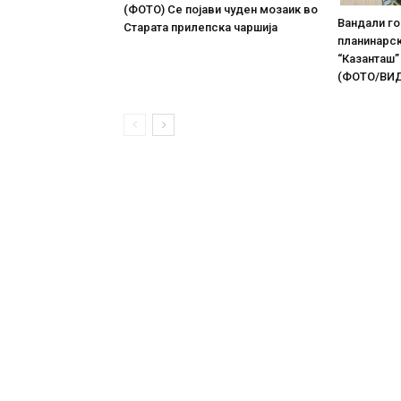
(ФОТО) Се појави чуден мозаик во
Вандали г
Старата прилепска чаршија
планинарс
“Казанташ”
(ФОТО/ВИ