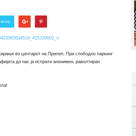
Твитер
кирање во центарот на Прилеп. При слободно паркинг
афијата до нас ја испрати анонимен, раволтиран
ела!