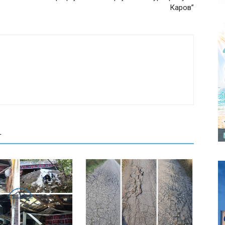
Каров”
Т