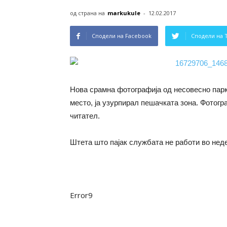
од страна на
markukule
-
12.02.2017
Сподели на Facebook
Сподели на 
Нова срамна фотографија од несовесно пар
место, ја узурпирал пешачката зона. Фотогр
читател.
Штета што пајак службата не работи во нед
Error9