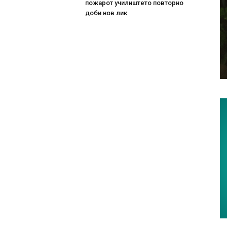
пожарот училиштето повторно
доби нов лик