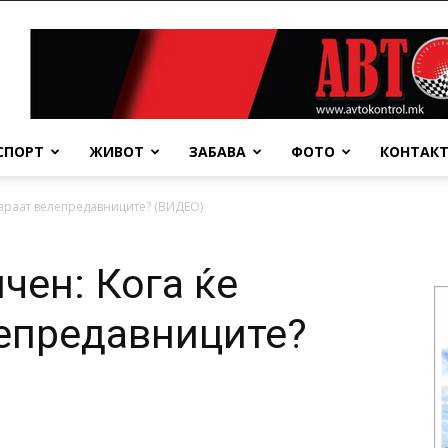
СПОРТ
ЖИВОТ
ЗАБАВА
ФОТО
КОНТАК
вараат велепредавниците? (ВИДЕО)
чен: Кога ќе
епредавниците?