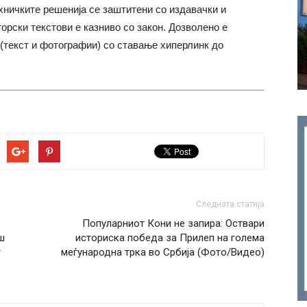
хничките решенија се заштитени со издавачки и
торски текстови е казниво со закон. Дозволено е
(текст и фотографии) со ставање хиперлинк до
Следната статија
Популарниот Кони не запира: Оствари
ш
историска победа за Прилеп на голема
т
меѓународна трка во Србија (Фото/Видео)