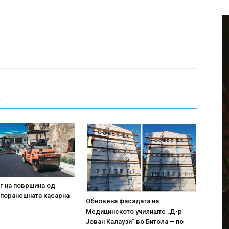
Т
г на површина од
 поранешната касарна
Обновена фасадата на
Медицинското училиште „Д-р
Јован Калаузи“ во Битола – по