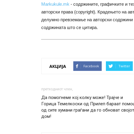
Markukule.mk
- содржините, графичките и те
авторски права (copyright). Крадењето на ав
делумно превземање на авторски содржини 
содржината што се цитира.
АКЦИЈА
Facebook
Twitter
претходниот член,
Да помогнеме кој колку може! Трајче и
Горица Темелкоски од Прилеп бараат помо
од сите хумани граѓани да го обноват својо
дом!