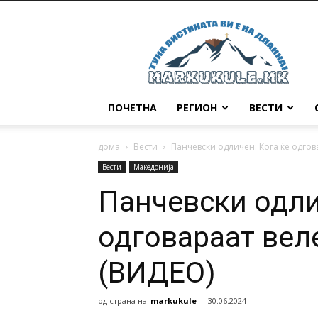
Маркукуле
ПОЧЕТНА
РЕГИОН
ВЕСТИ
дома
Вести
Панчевски одличен: Кога ќе одго
Вести
Македонија
Панчевски одли
одговараат вел
(ВИДЕО)
од страна на
markukule
-
30.06.2024