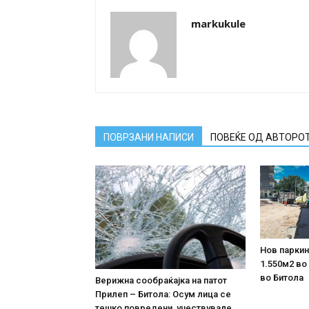
markukule
ПОВРЗАНИ НАПИСИ
ПОВЕЌЕ ОД АВТОРО
Нов паркин
1.550м2 во
во Битола
Верижна сообраќајка на патот
Прилеп – Битола: Осум лица се
тешко повредени, учествувале