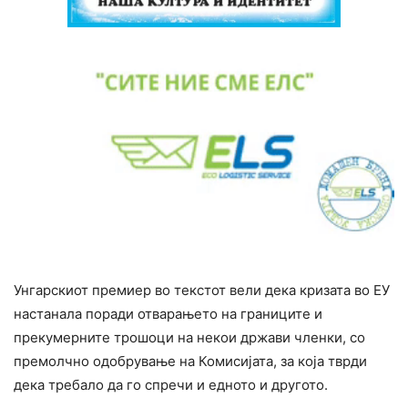
Унгарскиот премиер во текстот вели дека кризата во ЕУ
настанала поради отварањето на границите и
прекумерните трошоци на некои држави членки, со
премолчно одобрување на Комисијата, за која тврди
дека требало да го спречи и едното и другото.