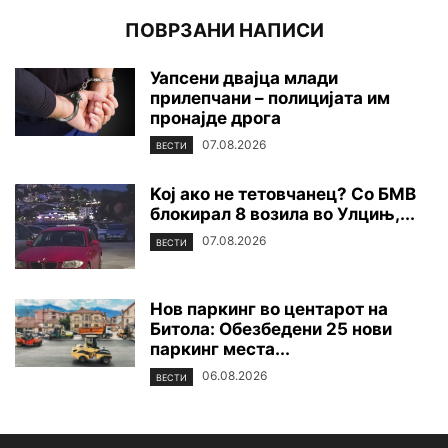
ПОВРЗАНИ НАПИСИ
Уапсени двајца млади
прилепчани – полицијата им
пронајде дpoга
07.08.2026
ВЕСТИ
Koj ако не тетовчанец? Со БМВ
блокирал 8 возила во Улцињ,...
07.08.2026
ВЕСТИ
Нов паркинг во центарот на
Битола: Обезбедени 25 нови
паркинг места...
06.08.2026
ВЕСТИ