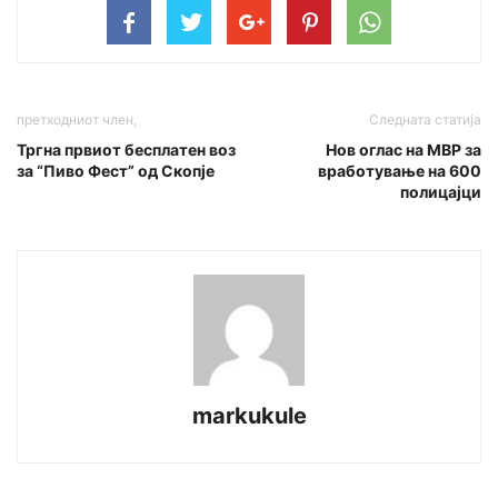
претходниот член,
Следната статија
Тргна првиот бесплатен воз
Нов оглас на МВР за
за “Пиво Фест” од Скопје
вработување на 600
полицајци
markukule