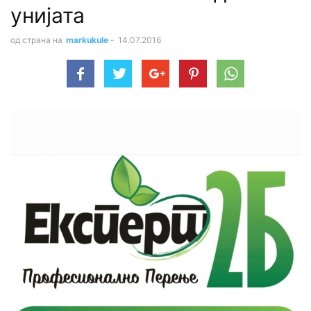
унијата
од страна на
markukule
-
14.07.2016