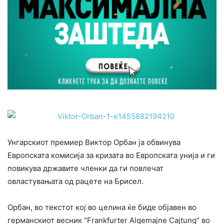
Унгарскиот премиер Виктор Орбан ја обвинува
Европската комисија за кризата во Европската унија и ги
повикува државите членки да ги повлечат
овластувањата од рацете на Брисел.
Орбан, во текстот кој во целина ќе биде објавен во
германскиот весник “Frankfurter Algemajne Cajtung“ во