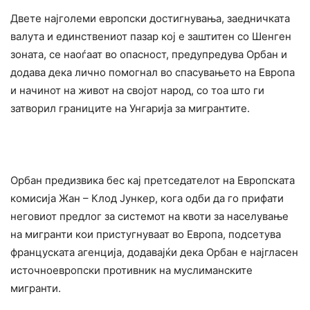
Двете најголеми европски достигнувања, заедничката
валута и единствениот пазар кој е заштитен со Шенген
зоната, се наоѓаат во опасност, предупредува Орбан и
додава дека лично помогнал во спасувањето на Европа
и начинот на живот на својот народ, со тоа што ги
затворил границите на Унгарија за мигрантите.
Орбан предизвика бес кај претседателот на Европската
комисија Жан – Клод Јункер, кога одби да го прифати
неговиот предлог за системот на квоти за населување
на мигранти кои пристугнуваат во Европа, подсетува
француската агенција, додавајќи дека Орбан е најгласен
источноевропски противник на муслиманските
мигранти.