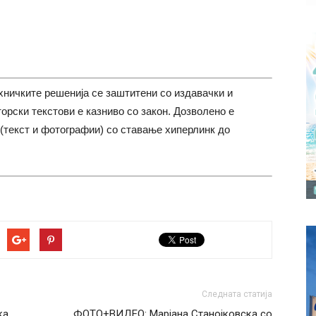
хничките решенија се заштитени со издавачки и
торски текстови е казниво со закон. Дозволено е
(текст и фотографии) со ставање хиперлинк до
Следната статија
ка
ФОТО+ВИДЕО: Марјана Станојковска со