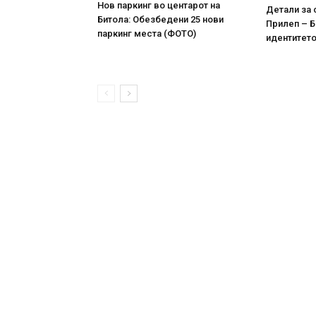
Нов паркинг во центарот на
Детали за 
Битола: Обезбедени 25 нови
Прилеп – Б
паркинг места (ФОТО)
идентитето