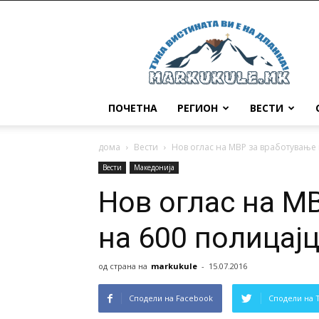
Маркукуле
ПОЧЕТНА
РЕГИОН
ВЕСТИ
дома
Вести
Нов оглас на МВР за вработување 
Вести
Македонија
Нов оглас на М
на 600 полицај
од страна на
markukule
-
15.07.2016
Сподели на Facebook
Сподели на 