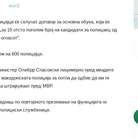
цајци ќе склучат договор за основна обука, која ќе
 „за 10 отсто поголем број на кандидати за полицаец од
 огласот“.
м на 600 полицајци.
министер Олибрр Спасовски лицемерно пред мкадите
 македонската полиција за потоа да одбие да им ги
а штрајкуваат пред МВР.
веднаш по повторното преземање на функцијата ги
 полициски службеници.