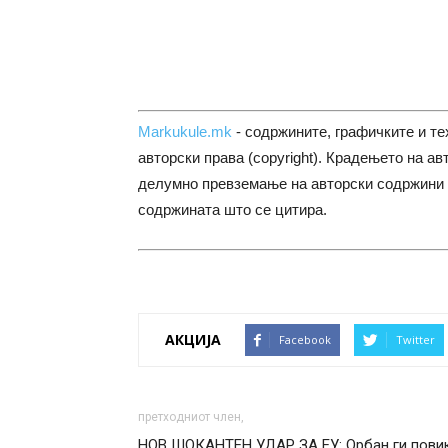
Markukule.mk
- содржините, графичките и те
авторски права (copyright). Крадењето на ав
делумно превземање на авторски содржини 
содржината што се цитира.
АКЦИЈА
Facebook
Twitter
претходниот член,
НОВ ШОКАНТЕН УДАР ЗА ЕУ: Орбан ги пови