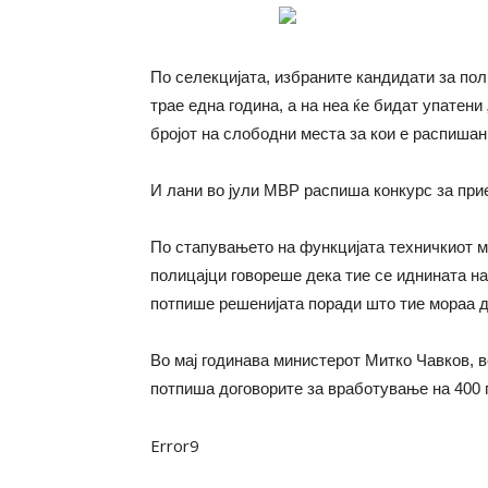
По селекцијата, избраните кандидати за поли
трае една година, а на неа ќе бидат упатени
бројот на слободни места за кои е распишан
И лани во јули МВР распиша конкурс за прие
По стапувањето на функцијата техничкиот 
полицајци говореше дека тие се иднината на
потпише решенијата поради што тие мораа д
Во мај годинава министерот Митко Чавков, 
потпиша договорите за вработување на 400
Error9