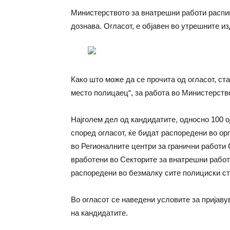
Министерството за внатрешни работи распиш
дознава. Огласот, е објавен во утрешните и
Како што може да се прочита од огласот, ст
место полицаец“, за работа во Министерств
Најголем дел од кандидатите, односно 100 од
според огласот, ќе бидат распоредени во ор
во Регионалните центри за гранични работи С
вработени во Секторите за внатрешни работ
распоредени во безмалку сите полициски ст
Во огласот се наведени условите за пријавув
на кандидатите.