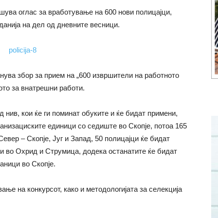
ува оглас за вработување на 600 нови полицајци,
зданија на дел од дневните весници.
анува збор за прием на „600 извршители на работното
ото за внатрешни работи.
 нив, кои ќе ги поминат обуките и ќе бидат примени,
ганизациските единици со седиште во Скопје, потоа 165
евер – Скопје, Југ и Запад, 50 полицајци ќе бидат
и во Охрид и Струмица, додека останатите ќе бидат
аници во Скопје.
ање на конкурсот, како и методологијата за селекција