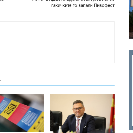
гаќичките го запали Пивофест
Т