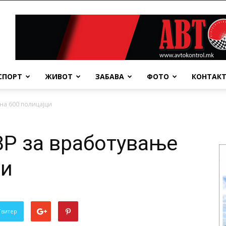
СПОРТ
ЖИВОТ
ЗАБАВА
ФОТО
КОНТАК
на 600 полицајци
ВР за вработување
ци
Твитер