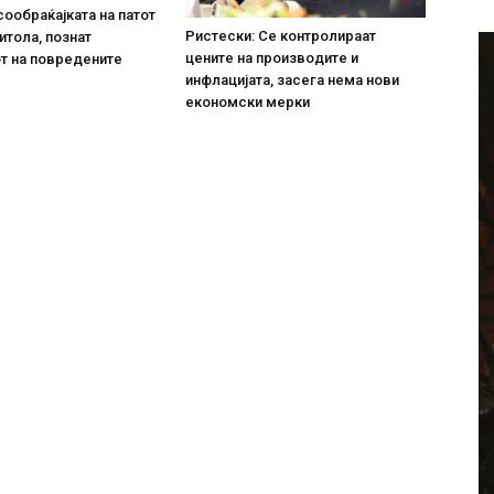
сообраќајката на патот
Ристески: Се контролираат
итола, познат
цените на производите и
т на повредените
инфлацијата, засега нема нови
економски мерки