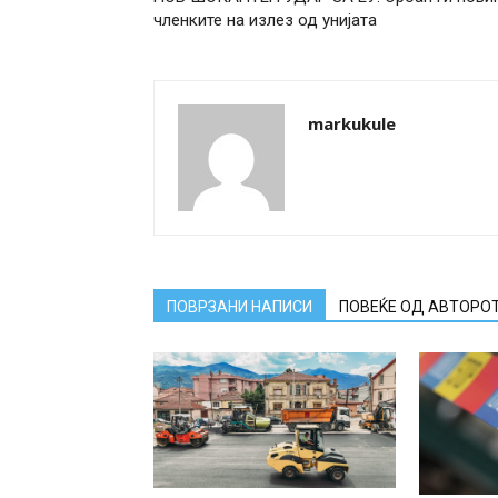
членките на излез од унијата
markukule
ПОВРЗАНИ НАПИСИ
ПОВЕЌЕ ОД АВТОРО