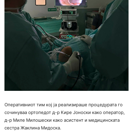
Оперативниот тим кој ја реализираше процедурата го
сочинуваа ортопедот д-р Кире Јоноски како оператор,
д-р Миле Милошески како асистент и медицинската
сестра Жаклина Мидоска.