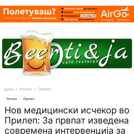
дома
Регион
Прилеп
Регион
Прилеп
Нов медицински исчекор во
Прилеп: За првпат изведена
современа интервенција за