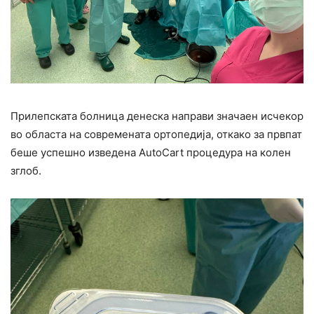
Прилепската болница денеска направи значаен исчекор
во областа на современата ортопедија, откако за првпат
беше успешно изведена AutoCart процедура на колен
зглоб.