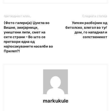
претходниот член,
Следната статија
(Фото галерија) Џунгла во
Уапсен разбојник од
Вишне, змијарници,
битолско, влегол во туѓ
уништени липи, смет на
дом, го нападнал и
сите страни – Во што се
сопственикот
претвори една од
најпосакуваните населби во
Прилеп?!
markukule