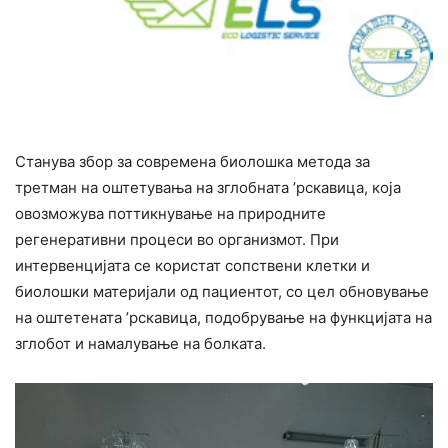
Станува збор за современа биолошка метода за
третман на оштетувања на зглобната ’рскавица, која
овозможува поттикнување на природните
регенеративни процеси во организмот. При
интервенцијата се користат сопствени клетки и
биолошки материјали од пациентот, со цел обновување
на оштетената ’рскавица, подобрување на функцијата на
зглобот и намалување на болката.