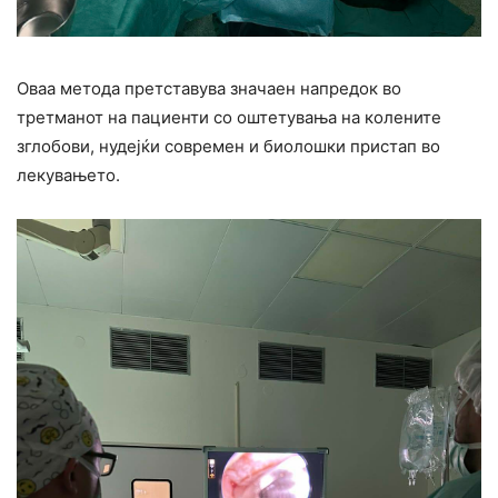
Оваа метода претставува значаен напредок во
третманот на пациенти со оштетувања на колените
зглобови, нудејќи современ и биолошки пристап во
лекувањето.