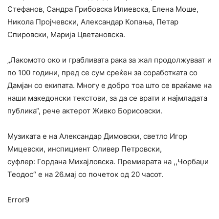
Стефанов, Сандра Грибовска Илиевска, Елена Моше,
Никола Пројчевски, Александар Копања, Петар
Спировски, Марија Цветановска.
„Лакомото око и грабливата рака за жал продолжуваат и
по 100 години, пред се сум среќен за соработката со
Дамјан со екипата. Многу е добро тоа што се враќаме на
наши македонски текстови, за да се врати и најмладата
публика“, рече актерот Живко Борисовски.
Музиката е на Александар Димовски, светло Игор
Мицевски, инспициент Оливер Петровски,
суфлер: Гордана Михајловска. Премиерата на ,,Чорбаџи
Теодос“ е на 26.мај со почеток од 20 часот.
Error9