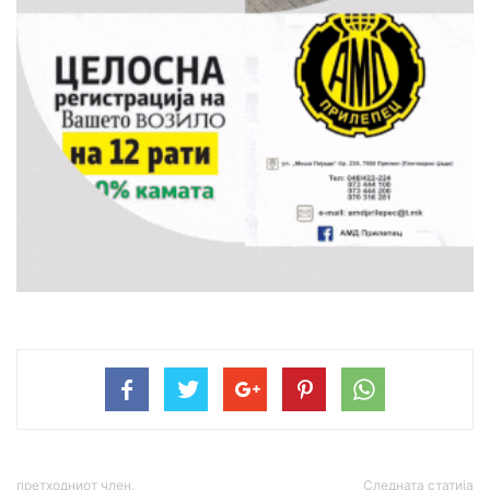
претходниот член,
Следната статија