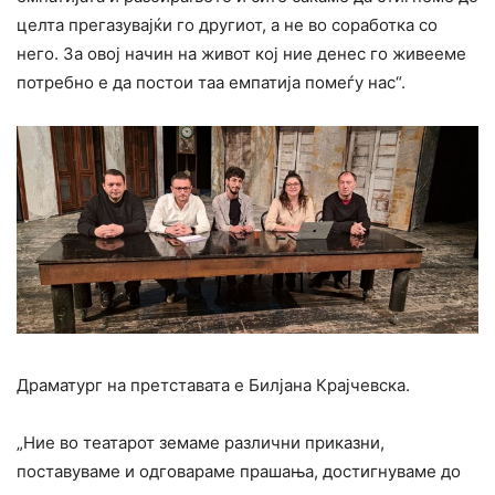
целта прегазувајќи го другиот, а не во соработка со
него. За овој начин на живот кој ние денес го живееме
потребно е да постои таа емпатија помеѓу нас“.
Драматург на претставата е Билјана Крајчевска.
„Ние во театарот земаме различни приказни,
поставуваме и одговараме прашања, достигнуваме до