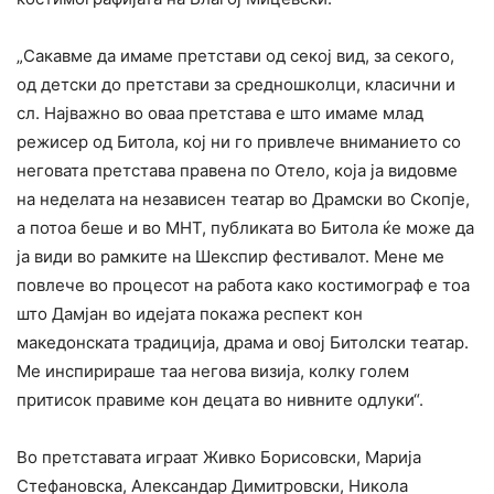
„Сакавме да имаме претстави од секој вид, за секого,
од детски до претстави за средношколци, класични и
сл. Најважно во оваа претстава е што имаме млад
режисер од Битола, кој ни го привлече вниманието со
неговата претстава правена по Отело, која ја видовме
на неделата на независен театар во Драмски во Скопје,
а потоа беше и во МНТ, публиката во Битола ќе може да
ја види во рамките на Шекспир фестивалот. Мене ме
повлече во процесот на работа како костимограф е тоа
што Дамјан во идејата покажа респект кон
македонската традиција, драма и овој Битолски театар.
Ме инспирираше таа негова визија, колку голем
притисок правиме кон децата во нивните одлуки“.
Во претставата играат Живко Борисовски, Марија
Стефановска, Александар Димитровски, Никола