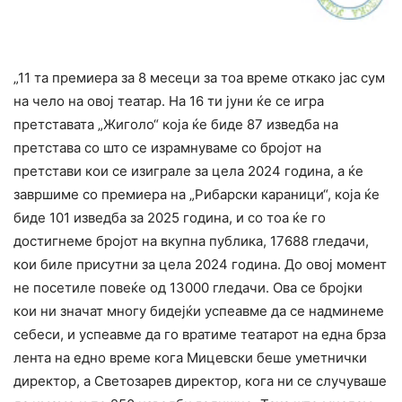
„11 та премиера за 8 месеци за тоа време откако јас сум
на чело на овој театар. На 16 ти јуни ќе се игра
претставата „Жиголо“ која ќе биде 87 изведба на
претстава со што се израмнуваме со бројот на
претстави кои се изиграле за цела 2024 година, а ќе
завршиме со премиера на „Рибарски караници“, која ќе
биде 101 изведба за 2025 година, и со тоа ќе го
достигнеме бројот на вкупна публика, 17688 гледачи,
кои биле присутни за цела 2024 година. До овој момент
не посетиле повеќе од 13000 гледачи. Ова се бројки
кои ни значат многу бидејќи успеавме да се надминеме
себеси, и успеавме да го вратиме театарот на една брза
лента на едно време кога Мицевски беше уметнички
директор, а Светозарев директор, кога ни се случуваше