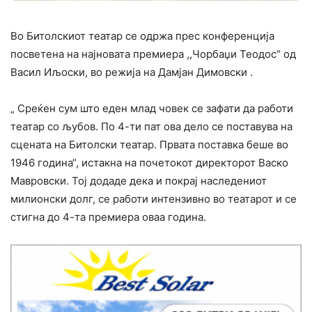
Во Битолскиот театар се одржа прес конференција
посветена на најновата премиера ,,Чорбаџи Теодос“ од
Васил Иљоски, во режија на Дамјан Димовски .
„ Среќен сум што еден млад човек се зафати да работи
театар со љубов. По 4-ти пат ова дело се поставува на
сцената на Битолски театар. Првата поставка беше во
1946 година“, истакна на почетокот директорот Васко
Мавровски. Тој додаде дека и покрај наследениот
милионски долг, се работи интензивно во театарот и се
стигна до 4-та премиера оваа година.