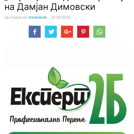
на Дамјан Димовски
од страна на
markukule
-
23.05.2025