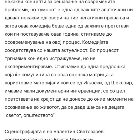
некакви концепти за решавање на современите
проблеми, но хуморот е една од важните алатки кои ни
даваат некакви одговори на тие негативни прашања и
затоа оваа комедија беше една од важните претстави
кои ги поставуваме оваа година, стигнавме до
осовременување на овој процес. Комедијата
соодетствува со нашата актуелност. Во процесот
тргнавме кон едно истражување, но не
експериментиравме. Стигнавме до една предлошка
која ќе комуницира со оваа сценска матрица, а
користевме материјали кои се од Иљоски, од Шекспир,
имавме мали документарни интервенции, се со цел
претставата на крајот да не донесе до оние моменти на
осознавање во животот, да се даде шанса на децата,
светот, општеството“.
Сценографијата е на Валентин Светозарев,
костимографијата на Благој Мицевски.