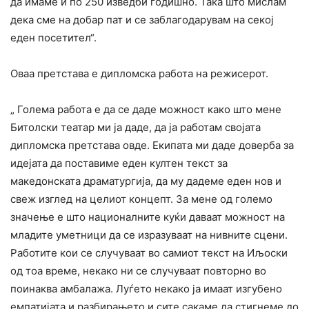
да имаме и по 250 изведби годишно. Така што мислам
дека сме на добар пат и се заблагодарувам на секој
еден посетител“.
Оваа претстава е дипломска работа на режисерот.
„ Голема работа е да се даде можност како што мене
Битолски театар ми ја даде, да ја работам својата
дипломска претстава овде. Екипата ми даде доверба за
идејата да поставиме еден култен текст за
македонската драматургија, да му дадеме еден нов и
свеж изглед на целиот концепт. За мене од големо
значење е што националните куќи даваат можност на
младите уметници да се изразуваат на нивните сцени.
Работите кои се случуваат во самиот текст на Иљоски
од тоа време, некако ни се случуваат повторно во
поинаква амбалажа. Луѓето некако ја имаат изгубено
емпатијата и разбирањето и сите сакаме да стигнеме до