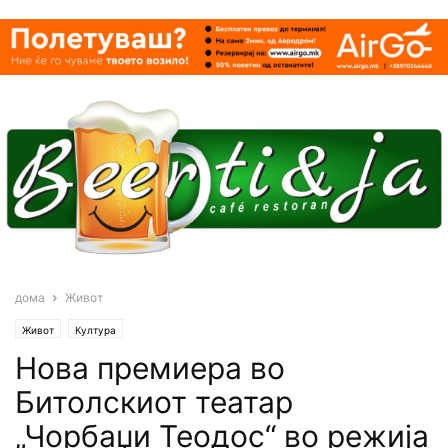
дома
Живот
Живот
Култура
Нова премиера во
Битолскиот театар
„Чорбаџи Теодос“ во режија