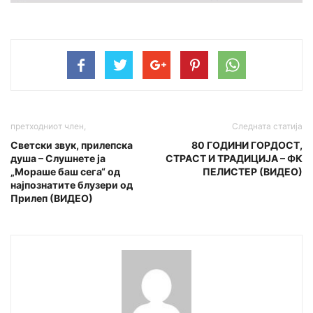
претходниот член,
Следната статија
Светски звук, прилепска
80 ГОДИНИ ГОРДОСТ,
душа – Слушнете ја
СТРАСТ И ТРАДИЦИЈА – ФК
„Мораше баш сега“ од
ПЕЛИСТЕР (ВИДЕО)
најпознатите блузери од
Прилеп (ВИДЕО)