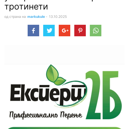
тротинети
од страна на
markukule
-
13.10.2025