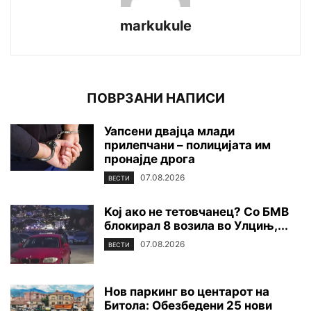
markukule
ПОВРЗАНИ НАПИСИ
Уапсени двајца млади
прилепчани – полицијата им
пронајде дpoга
07.08.2026
ВЕСТИ
Koj ако не тетовчанец? Со БМВ
блокирал 8 возила во Улцињ,...
07.08.2026
ВЕСТИ
Нов паркинг во центарот на
Битола: Обезбедени 25 нови