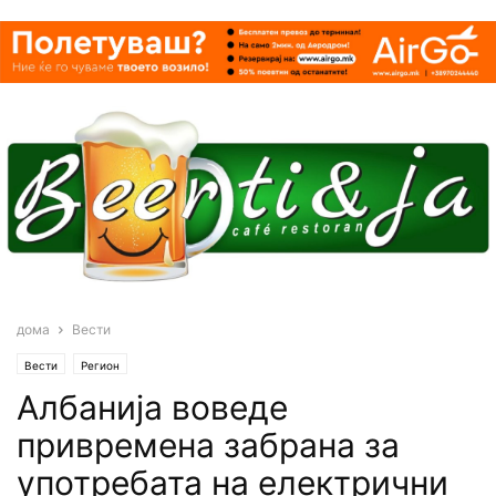
дома
Вести
Вести
Регион
Албанија воведе
привремена забрана за
употребата на електрични