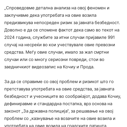
„Спроведовме детална анализа на овој феномен и
заклучивме дека употребата на овие возила
предизвикува непосреден ризик за јавната безбедност.
Доволно е да се спомене фактот дека само во текот на
2024 година, службите за итни случаи пријавиле 991
случај на несреќи во кои учествувале овие превозни
средства. Меѓу овие случаи, имало за жал смртни
случаи или со многу сериозни повреди, стои во
заедничкиот видеозапис на Кочиу и Прода.
За да се справиме со овој проблем и ризикот што го
претставува употребата на овие средства, за јавната
безбедност и учесниците во сообраќајот, додава Кочиу,
дефиниравме и стандардна постапка, врз основа на
законот „За државна полиција“, за решавање на овој
проблем со „казнување на возачите на овие возила и
употребата на овие возила на градските патишта,