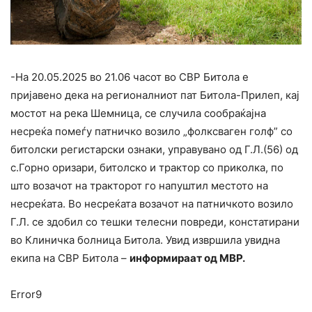
-На 20.05.2025 во 21.06 часот во СВР Битола е
пријавено дека на регионалниот пат Битола-Прилеп, кај
мостот на река Шемница, се случила сообраќајна
несреќа помеѓу патничко возило „фолксваген голф” со
битолски регистарски ознаки, управувано од Г.Л.(56) од
с.Горно оризари, битолско и трактор со приколка, по
што возачот на тракторот го напуштил местото на
несреќата. Во несреќата возачот на патничкото возило
Г.Л. се здобил со тешки телесни повреди, констатирани
во Клиничка болница Битола. Увид извршила увидна
екипа на СВР Битола –
информираат од МВР.
Error9