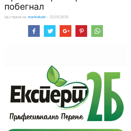
побегнал
од страна на
markukule
-
22.05.2025