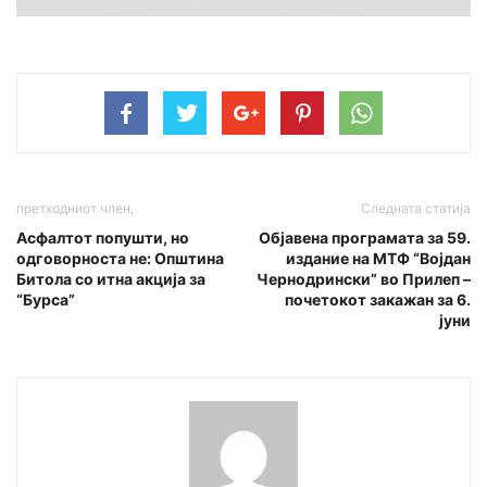
претходниот член,
Следната статија
Асфалтот попушти, но
Oбјавена програмата за 59.
одговорноста не: Општина
издание на МТФ “Војдан
Битола со итна акција за
Чернодрински” во Прилеп –
“Бурса”
почетокот закажан за 6.
јуни