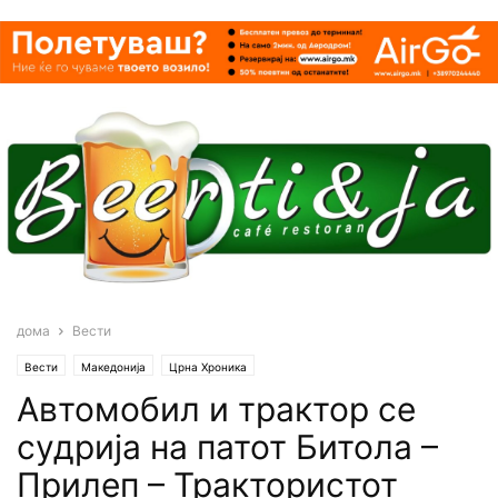
дома
Вести
Вести
Македонија
Црна Хроника
Автомобил и трактор се
судрија на патот Битола –
Прилеп – Трактористот