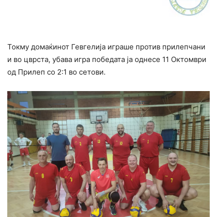
Токму домаќинот Гевгелија играше против прилепчани
и во цврста, убава игра победата ја однесе 11 Октомври
од Прилеп со 2:1 во сетови.