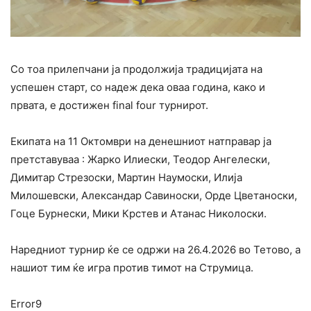
Со тоа прилепчани ја продолжија традицијата на
успешен старт, со надеж дека оваа година, како и
првата, е достижен final four турнирот.
Екипата на 11 Октомври на денешниот натправар ја
претставуваа : Жарко Илиески, Теодор Ангелески,
Димитар Стрезоски, Мартин Наумоски, Илија
Милошевски, Александар Савиноски, Орде Цветаноски,
Гоце Бурнески, Мики Крстев и Атанас Николоски.
Наредниот турнир ќе се одржи на 26.4.2026 во Тетово, а
нашиот тим ќе игра против тимот на Струмица.
Error9