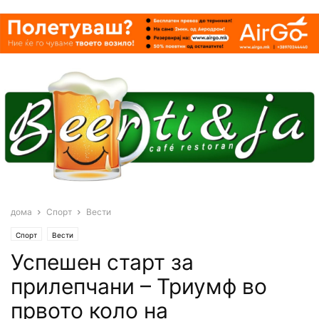
дома
Спорт
Вести
Спорт
Вести
Успешен старт за
прилепчани – Триумф во
првото коло на