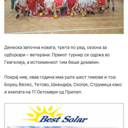
Денеска започна новата, трета по ред, сезона за
одбојкари – ветерани. Првиот турнир се одржа во
Гевгелија, а истоимениот тим беше домаќин.
Покрај нив, оваа година има уште шест тимови и тоа:
Борец Велес, Тетово, Шкендија, Скопје, Струмица како
и екипата на 11 Октомври од Прилеп.