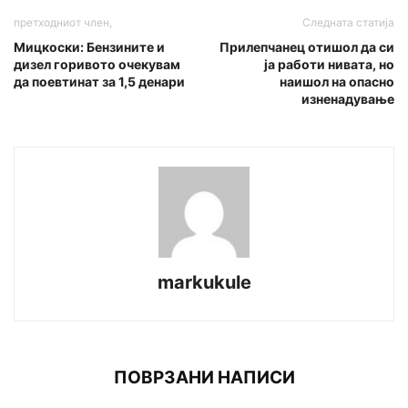
претходниот член,
Следната статија
Мицкоски: Бензините и
Прилепчанец отишол да си
дизел горивото очекувам
ја работи нивата, но
да поевтинат за 1,5 денари
наишол на опасно
изненадување
markukule
ПОВРЗАНИ НАПИСИ