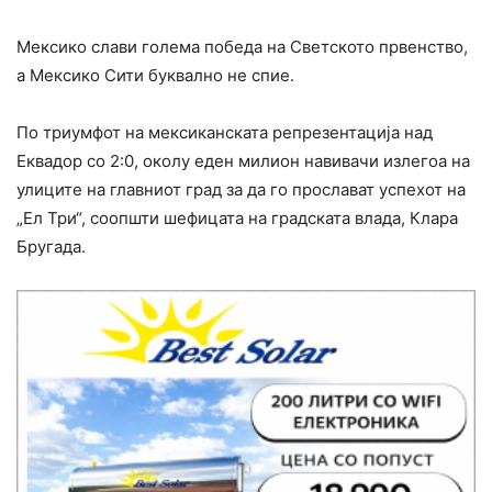
Мексико слави голема победа на Светското првенство,
а Мексико Сити буквално не спие.
По триумфот на мексиканската репрезентација над
Еквадор со 2:0, околу еден милион навивачи излегоа на
улиците на главниот град за да го прослават успехот на
„Ел Три“, соопшти шефицата на градската влада, Клара
Бругада.