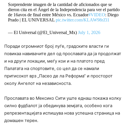
Sorprendente imagen de la cantidad de aficionados que se
dieron cita en el Ángel de la Independencia para ver el partido
de 16avos de final entre México vs. Ecuador
#VIDEO
: Diego
Prado | EL UNIVERSAL
pic.twitter.com/KLAW98rZl1
— El Universal (@El_Universal_Mx)
July 1, 2026
Поради огромниот број луѓе, градските власти ги
повикаа навивачите дел од прославата да ја продолжат
и на други локации, меѓу кои и на платото пред
Палатата на спортовите, со цел да се намали
притисокот врз „Пасео де ла Реформа“ и просторот
околу Ангелот на независноста.
Прославата во Мексико Сити уште еднаш покажа колку
силно фудбалот ја обединува земјата, особено кога
репрезентацијата испишува нова успешна страница на
домашен терен.