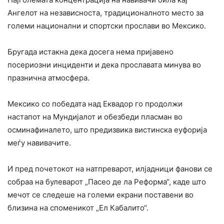
Ангелот на независноста, традиционалното место за
големи национални и спортски прослави во Мексико.
Бругада истакна дека досега нема пријавено
посериозни инциденти и дека прославата минува во
празнична атмосфера.
Мексико со победата над Еквадор го продолжи
настапот на Мундијалот и обезбеди пласман во
осминафиналето, што предизвика вистинска еуфорија
меѓу навивачите.
И пред почетокот на натпреварот, илјадници фанови се
собраа на булеварот „Пасео де ла Реформа“, каде што
мечот се следеше на големи екрани поставени во
близина на споменикот „Ел Кабалито“.