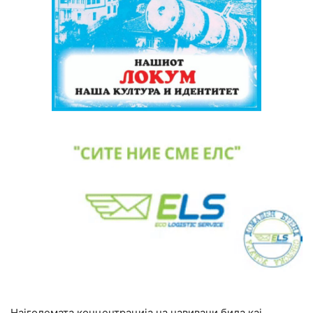
Најголемата концентрација на навивачи била кај