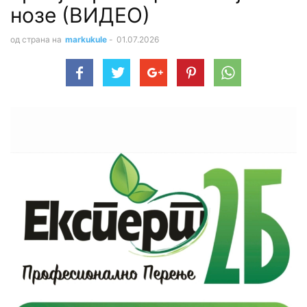
нозе (ВИДЕО)
од страна на
markukule
-
01.07.2026