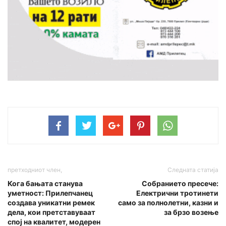
претходниот член,
Следната статија
Кога бањата станува
Собранието пресече:
уметност: Прилепчанец
Електрични тротинети
создава уникатни ремек
само за полнолетни, казни и
дела, кои претставуваат
за брзо возење
спој на квалитет, модерен