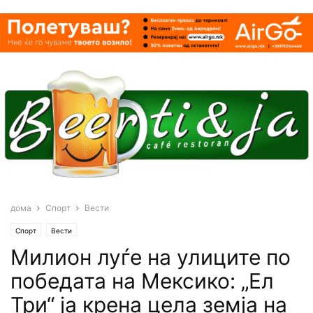
дома
Спорт
Вести
Спорт
Вести
Милион луѓе на улиците по
победата на Мексико: „Ел
Три“ ја крена цела земја на