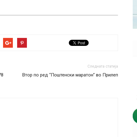
Следната статија
78
Втор по ред “Поштенски маратон” во Прилеп