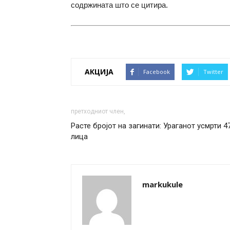
содржината што се цитира.
АКЦИЈА
Facebook
Twitter
претходниот член,
Расте бројот на загинати: Ураганот усмрти 4
лица
markukule