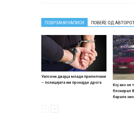
ПОВРЗАНИ НАПИСИ
ПОВЕЌЕ ОД АВТОРО
Уапсени двајца млади прилепчани
– полицијата им пронајде дpoга
Koj ако не
блокирал 8
барале низ