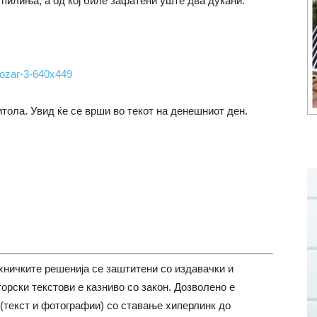
пилиња, а од кој биле зафатени уште два дуќани.
тола. Увид ќе се врши во текот на денешниот ден.
хничките решенија се заштитени со издавачки и
торски текстови е казниво со закон. Дозволено е
(текст и фотографии) со ставање хиперлинк до