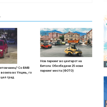
Т
Нов паркинг во центарот на
Битола: Обезбедени 25 нови
 тетовчанец? Со БМВ
паркинг места (ФОТО)
 возила во Улцињ, го
 цел град