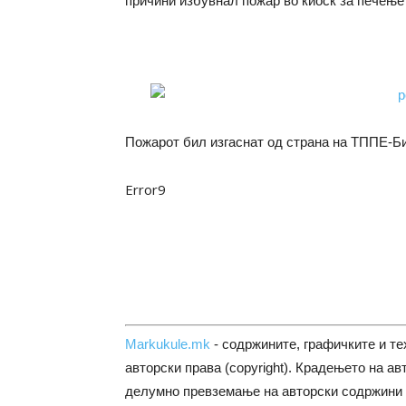
причини избувнал пожар во киоск за печење 
Пожарот бил изгаснат од страна на ТППЕ-Би
Error9
Markukule.mk
- содржините, графичките и те
авторски права (copyright). Крадењето на ав
делумно превземање на авторски содржини 