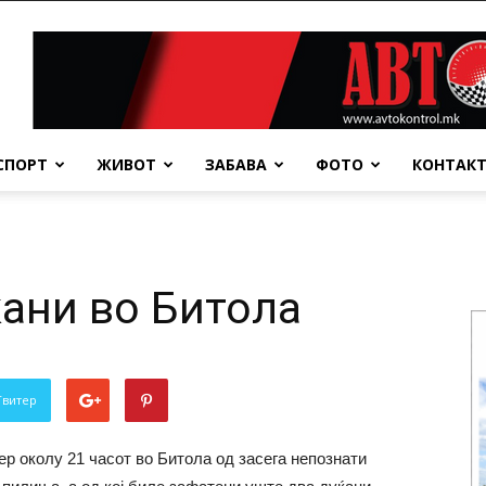
СПОРТ
ЖИВОТ
ЗАБАВА
ФОТО
КОНТАК
ќани во Битола
Твитер
р околу 21 часот во Битола од засега непознати