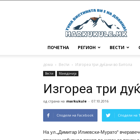
Маркукуле
ПОЧЕТНА
РЕГИОН
ВЕСТИ
дома
Вести
Изгореа три дуќани во Битола
Вести
Македонија
Изгореа три ду
од страна на
markukule
-
07.10.2016
Сподели на Facebook
Сподели на 
На ул.„Димитар Илиевски-Мурато“ вчеравече