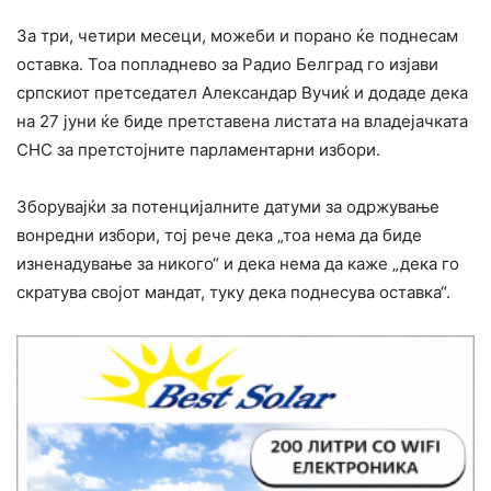
За три, четири месеци, можеби и порано ќе поднесам
оставка. Тоа попладнево за Радио Белград го изјави
српскиот претседател Александар Вучиќ и додаде дека
на 27 јуни ќе биде претставена листата на владејачката
СНС за претстојните парламентарни избори.
Зборувајќи за потенцијалните датуми за одржување
вонредни избори, тој рече дека „тоа нема да биде
изненадување за никого“ и дека нема да каже „дека го
скратува својот мандат, туку дека поднесува оставка“.