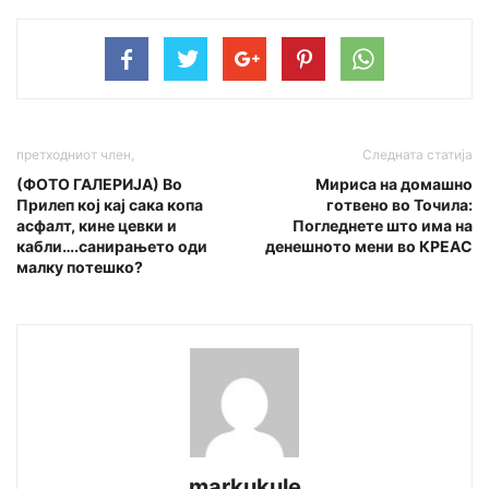
претходниот член,
Следната статија
(ФОТО ГАЛЕРИЈА) Во
Мириса на домашно
Прилеп кој кај сака копа
готвено во Точила:
асфалт, кине цевки и
Погледнете што има на
кабли….санирањето оди
денешното мени во КРЕАС
малку потешко?
markukule