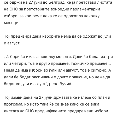
се одржи на 27 јуни во Белград, ќе ја претстави листата
на СНС за претстојните вонредни парламентарни
избори, за кои рече дека ќе се одржат за неколку
месеци.
Тој прецизира дека изборите нема да се одржат во јули
и август.
„Избори ќе има за неколку месеци. Дали ќе бидат за три
или четири, тоа е друго прашање, техничко прашање…
Нема да има избори во јули или август, тоа е сигурно. А
дали ќе бидат распишани е друго прашање, но нема да
бидат во јули и август“, рече Вучиќ.
Тој изјави дека на 27 јуни државата ќе излезе со план и
програма, но исто така ќе се знае како ќе се вика
листата на СНС пред најавените предвремени избори.