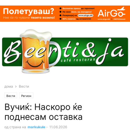
дома
Вести
Вести
Регион
Вучиќ: Наскоро ќе
поднесам оставка
од страна на
markukule
-
11.06.2026