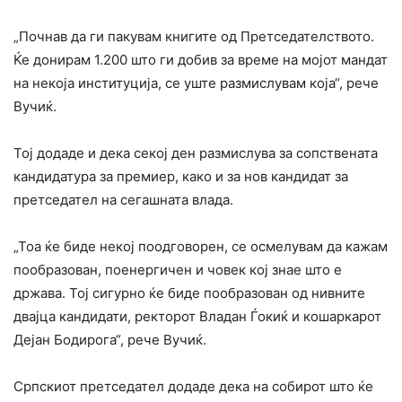
„Почнав да ги пакувам книгите од Претседателството.
Ќе донирам 1.200 што ги добив за време на мојот мандат
на некоја институција, се уште размислувам која“, рече
Вучиќ.
Тој додаде и дека секој ден размислува за сопствената
кандидатура за премиер, како и за нов кандидат за
претседател на сегашната влада.
„Тоа ќе биде некој поодговорен, се осмелувам да кажам
пообразован, поенергичен и човек кој знае што е
држава. Тој сигурно ќе биде пообразован од нивните
двајца кандидати, ректорот Владан Ѓокиќ и кошаркарот
Дејан Бодирога“, рече Вучиќ.
Српскиот претседател додаде дека на собирот што ќе