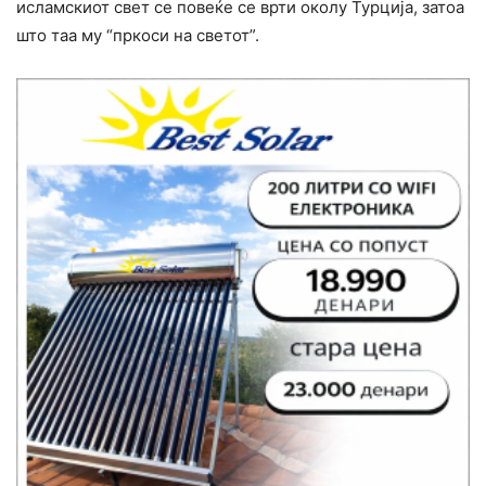
исламскиот свет се повеќе се врти околу Турција, затоа
што таа му “пркоси на светот”.