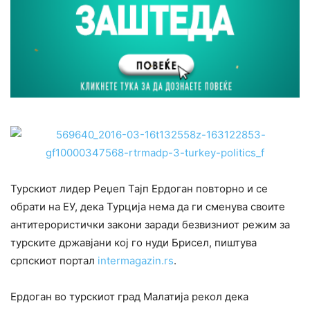
Турскиот лидер Реџеп Тајп Ердоган повторно и се
обрати на ЕУ, дека Турција нема да ги сменува своите
антитерористички закони заради безвизниот режим за
турските државјани кој го нуди Брисел, пиштува
српскиот портал
intermagazin.rs
.
Ердоган во турскиот град Малатија рекол дека