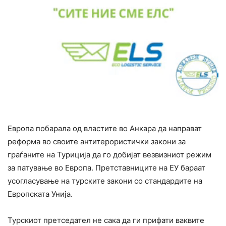
Eвропа побарала од властите во Анкара да направат
реформа во своите антитерористички закони за
граѓаните на Туриција да го добијат везвизниот режим
за патување во Европа. Претставниците на ЕУ бараат
усогласување на турските закони со стандардите на
Европската Унија.
Турскиот претседател не сака да ги прифати ваквите