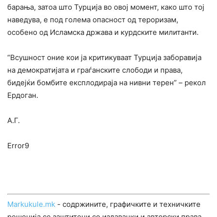
барања, затоа што Турција во овој момент, како што тој
наведува, е под голема опасност од тероризам,
особено од Исламска држава и курдските милитанти.
“Всушност оние кои ја критикуваат Турција заборавија
на демократијата и граѓанските слободи и права,
бидејќи бомбите експлодираја на нивни терен” – рекол
Ердоган.
A.Г.
Error9
Markukule.mk
- содржините, графичките и техничките
решенија се заштитени со издавачки и авторски права