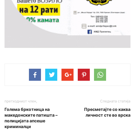
претходниот член,
Следната статија
Голема бркотница на
Пресметајте со каква
македонските патишта –
личност сте во врска
полицијата апсеше
криминалци