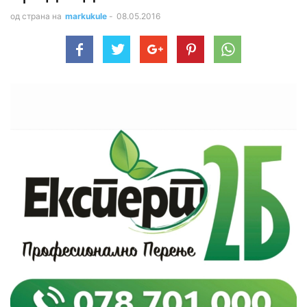
од страна на
markukule
-
08.05.2016