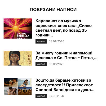
ПОВРЗАНИ НАПИСИ
Караванот со музичко-
сценскиот спектакл „Силно
светнал ден“, по повод 35
години...
08.08.2026
ЖИВОТ
За многу години и напомош!
Денеска е Св. Петка – Летна,...
08.08.2026
ЖИВОТ
Зошто да бараме хитови во
соседството?! Прилепскиот
Connect Band докажа дека...
07.08.2026
ЖИВОТ