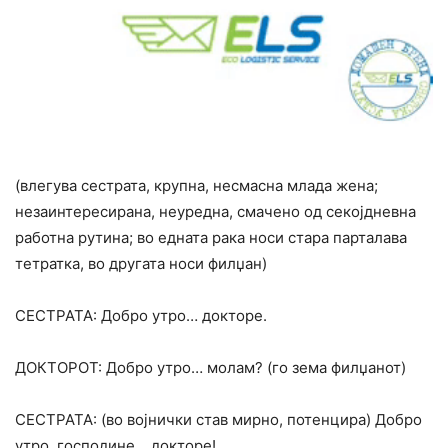
(влегува сестрата, крупна, несмасна млада жена;
незаинтересирана, неуредна, смачено од секојдневна
работна рутина; во едната рака носи стара парталава
тетратка, во другата носи филџан)
СЕСТРАТА: Добро утро… докторе.
ДОКТОРОТ: Добро утро… молам? (го зема филџанот)
СЕСТРАТА: (во војнички став мирно, потенцира) Добро
утро, господине… докторе!