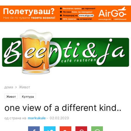
дома
Живот
Живот
Култура
one view of a different kind..
од страна на
markukule
-
02.02.2023