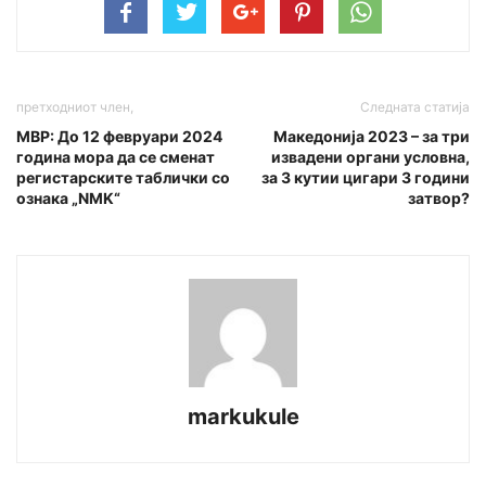
претходниот член,
Следната статија
МВР: До 12 февруари 2024
Македонија 2023 – за три
година мора да се сменат
извадени органи условна,
регистарските таблички со
за 3 кутии цигари 3 години
ознака „NMK“
затвор?
markukule