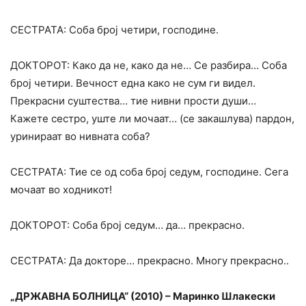
СЕСТРАТА: Соба број четири, господине.
ДОКТОРОТ: Како да не, како да не… Се разбира… Соба
број четири. Вечност една како не сум ги видел.
Прекрасни суштества… тие нивни прости души…
Кажете сестро, уште ли мочаат… (се закашлува) пардон,
уринираат во нивната соба?
СЕСТРАТА: Тие се од соба број седум, господине. Сега
мочаат во ходникот!
ДОКТОРОТ: Соба број седум… да… прекрасно.
СЕСТРАТА: Да докторе… прекрасно. Многу прекрасно..
„ДРЖАВНА БОЛНИЦА“ (2010) – Маринко Шлакески