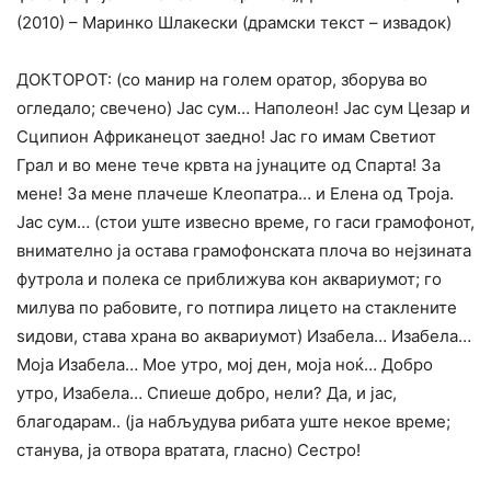
(2010) – Маринко Шлакески (драмски текст – извадок)
ДОКТОРОТ: (со манир на голем оратор, зборува во
огледало; свечено) Јас сум… Наполеон! Јас сум Цезар и
Сципион Африканецот заедно! Јас го имам Светиот
Грал и во мене тече крвта на јунаците од Спарта! За
мене! За мене плачеше Клеопатра… и Елена од Троја.
Јас сум… (стои уште извесно време, го гаси грамофонот,
внимателно ја остава грамофонската плоча во нејзината
футрола и полека се приближува кон аквариумот; го
милува по рабовите, го потпира лицето на стаклените
ѕидови, става храна во аквариумот) Изабела… Изабела…
Моја Изабела… Мое утро, мој ден, моја ноќ… Добро
утро, Изабела… Спиеше добро, нели? Да, и јас,
благодарам.. (ја набљудува рибата уште некое време;
станува, ја отвора вратата, гласно) Сестро!