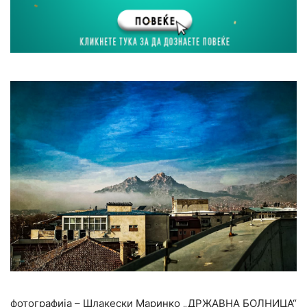
фотографија – Шлакески Маринко „ДРЖАВНА БОЛНИЦА“