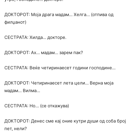
ДОКТОРОТ: Моја драга мадам… Хелга… (отпива од
филџанот)
СЕСТРАТА: Хилда… докторе.
ДОКТОРОТ: Ах… мадам… зарем пак?
СЕСТРАТА: Веќе четиринаесет години господине…
ДОКТОРОТ: Четиринаесет лета цели… Верна моја
мадам… Вилма…
СЕСТРАТА: Но… (се откажува)
ДОКТОРОТ: Денес сме кај оние кутри души од соба број
пет, нели?