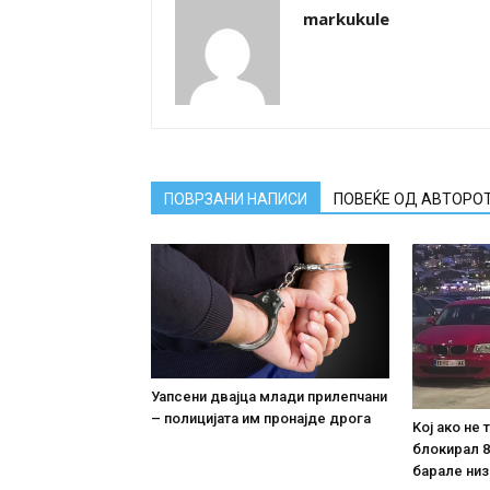
markukule
ПОВРЗАНИ НАПИСИ
ПОВЕЌЕ ОД АВТОРО
Уапсени двајца млади прилепчани
– полицијата им пронајде дpoга
Koj ако не
блокирал 8
барале низ