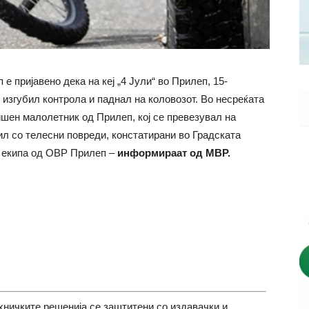
е пријавено дека на кеј „4 Јули“ во Прилеп, 15-
изгубил контрола и паднал на коловозот. Во несреќата
ишен малолетник од Прилеп, кој се превезувал на
ил со телесни повреди, констатирани во Градската
 екипа од ОВР Прилеп –
информираат од МВР.
хничките решенија се заштитени со издавачки и