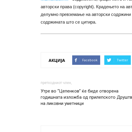
авторски права (copyright). Крадењето на ав
делумно превземање на авторски содржини 
содржината што се цитира.
АКЦИЈА
Facebook
Twitter
претходниот член,
Утре во “Цепенков” ќе биде отворена
годишната изложба од прилепското Друшт
на ликовни уметници