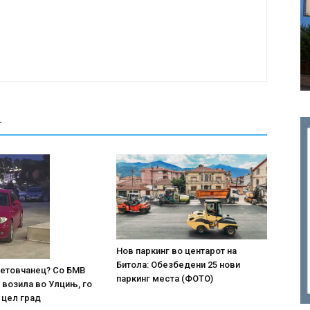
Т
Нов паркинг во центарот на
Битола: Обезбедени 25 нови
 тетовчанец? Со БМВ
паркинг места (ФОТО)
 возила во Улцињ, го
 цел град