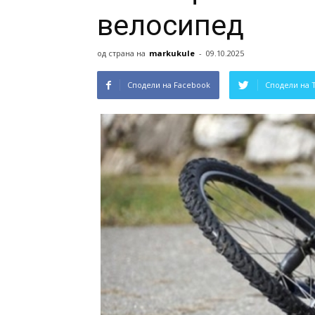
велосипед
од страна на
markukule
-
09.10.2025
Сподели на Facebook
Сподели на 