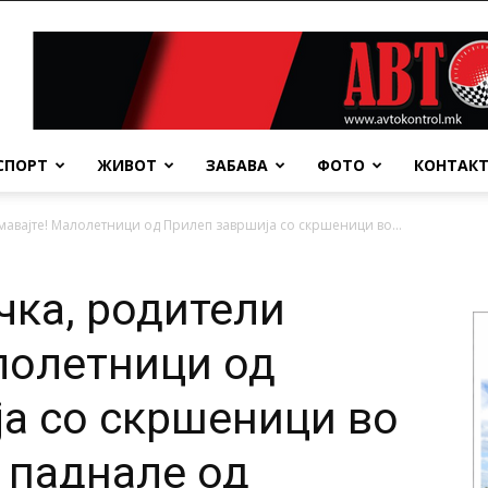
СПОРТ
ЖИВОТ
ЗАБАВА
ФОТО
КОНТАК
мавајте! Малолетници од Прилеп завршија со скршеници во...
чка, родители
лолетници од
а со скршеници во
 паднале од