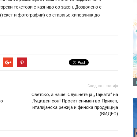
торски текстови е казниво со закон. Дозволено е
(текст и фотографии) со ставање хиперлинк до
Следната статија
Светско, а наше: Слушнете ја „Тајната“ на
во
Луциден сон! Проект сниман во Прилеп,
италијанска режија и финска продукција
(ВИДЕО)