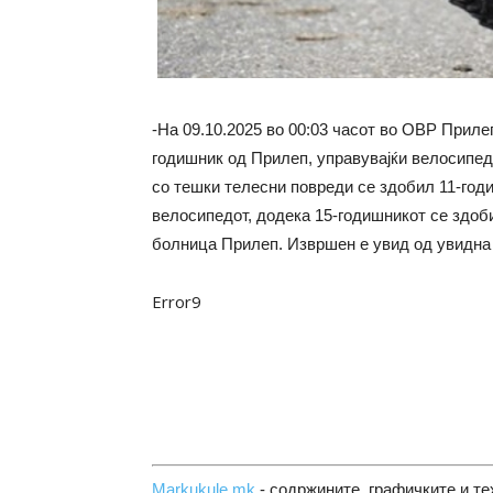
-На 09.10.2025 во 00:03 часот во ОВР Прилеп 
годишник од Прилеп, управувајќи велосипед 
со тешки телесни повреди се здобил 11-год
велосипедот, додека 15-годишникот се здоб
болница Прилеп. Извршен е увид од увидна
Error9
Markukule.mk
- содржините, графичките и те