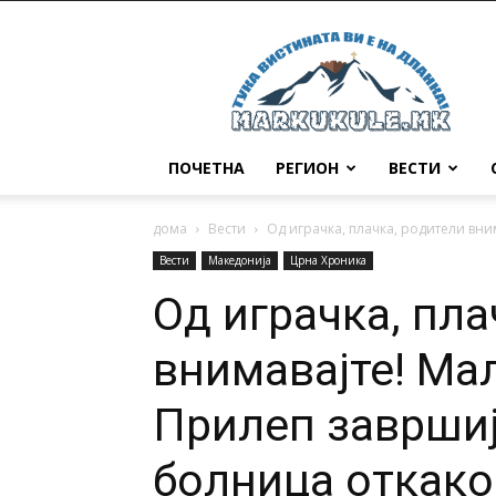
Маркукуле
ПОЧЕТНА
РЕГИОН
ВЕСТИ
дома
Вести
Oд играчка, плачка, родители вни
Вести
Македонија
Црна Хроника
Oд играчка, пла
внимавајте! Ма
Прилеп завршиј
болница откако