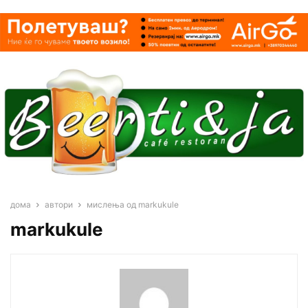
дома
автори
мислења од markukule
markukule