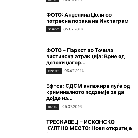
ФОТО: Анџелина Џоли со
потресна порака на Инстаграм
05.07.2016
ЖИВОТ
ФОТО – Паркот во Точила
вистинска атракција: Врие од
детски џагор...
05.07.2016
ПРИЛЕП
Ефтов: СДСМ ангажира луѓе од
криминалното подземје за да
дојде на...
05.07.2016
ВЕСТИ
ТРЕСКАВЕЦ – ИСКОНСКО
КУЛТНО МЕСТО: Нови откритија
!