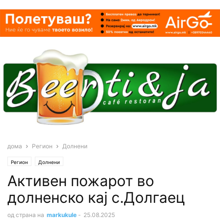
дома
Регион
Долнени
Регион
Долнени
Aктивен пожарот во
долненско кај с.Долгаец
од страна на
markukule
-
25.08.2025