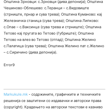
Општина Зрновци: с.Зрновци (дива депонија); Општина
Чешиново-Облешево: с.Теранци – с.Видовиште
(стрниште, прнар и сува трева); Општина Куманово: кај
Железничка станица (сува трева); Oпштина Липково:
с.Опае – с.Ваксинце (сува трева и стрниште); Општина
Тетово кај пругата во Тетово (ѓубриште); Општина
Тетово на влез во Тетово (отпад); Општина Желино
с.Палатица (сува трева); Општина Желино пат с.Желино
– с.Сиричино (дива депонија).
Error9
Markukule.mk
- содржините, графичките и техничките
решенија се заштитени со издавачки и авторски права
(copyright). Крадењето на авторски текстови е казниво