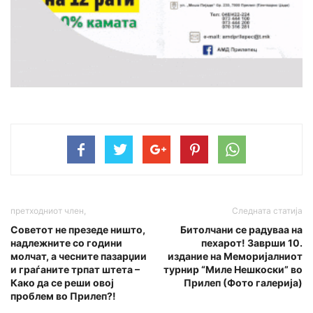
претходниот член,
Следната статија
Советот не презеде ништо,
Битолчани се радуваа на
надлежните со години
пехарот! Заврши 10.
молчат, а чесните пазарџии
издание на Меморијалниот
и граѓаните трпат штета –
турнир “Миле Нешкоски” во
Како да се реши овој
Прилеп (Фото галерија)
проблем во Прилеп?!