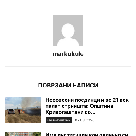
markukule
ПОВРЗАНИ НАПИСИ
Несовесни поединци и во 21 век
палат стрништа: Општина
Кривогаштани со...
07.08.2026
КРИВОГАШТАНИ
Има институции кои одлично си