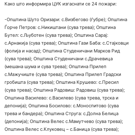
Како што информира ЦУК изгаснати се 24 пожари:
-Општина Шуто Оризари: с.Визбегово (ѓубре); Општина
Ѓорче Петров: с.Никиштани (сува трева); Општина
Бутел: с.Љуботен (сува трева); Општина Сарај:
с.Арнакија (сува трева); Општина Гази Баба: с.Стајковци
(фолија и насад); Општина Студеничани Марков Рид
(сува трева); Општина Студеничани с.Драчевица
(мешана шума и сува трева); Општина Прилеп
с.Мажучиште (сува трева); Општина Прилеп Градски
гробишта (сува трева); Општина Крушево: с.Пресил
(сува трева); Општина Радовиш: Радовиш (сува трева);
Општина Василево: с.Василево (сува трева, трска и
депонија); Општина Босилово: с.Моноспитово (сува
трева и бандера); Општина Струга: с.Долна Белица
(депонија); Општина Велес с.Мамутчево (сува трева);
Општина Велес с.Клуковец – с.Баница (сува трева);