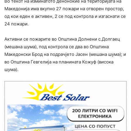
Во текот на изминатото деноноќие на територијата на
Македонија има вкупно 27 пожари на отворен простор,
од кои еден е активен, 2 се под контрола и изгаснати се
24 пожари.
Активни се пожарите во Општина Долнени с.Долгаец
(мешана шума), под контрола се два во Општина
Македонски Брод на подрачјето Јасен (мешана шума); и
во Општина Гевгелија на планината Кожуф (висока
шума).