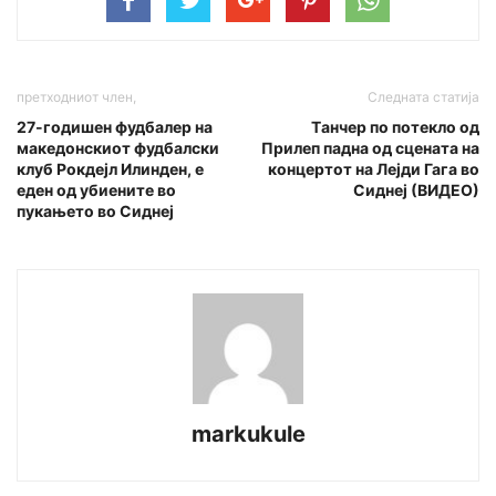
претходниот член,
Следната статија
27-годишен фудбалер на
Tанчер по потекло од
македонскиот фудбалски
Прилеп падна од сцената на
клуб Рокдејл Илинден, е
концертот на Лејди Гага во
еден од убиените во
Сиднеј (ВИДЕО)
пукањето во Сиднеј
markukule