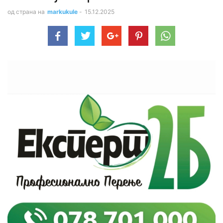
од страна на
markukule
-
15.12.2025