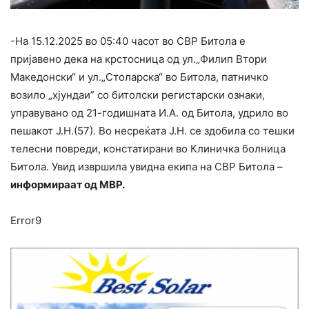
-На 15.12.2025 во 05:40 часот во СВР Битола е
пријавено дека на крстосница од ул.„Филип Втори
Македонски“ и ул.„Столарска“ во Битола, патничко
возило „хјундаи” со битолски регистарски ознаки,
управувано од 21-годишната И.А. од Битола, удрило во
пешакот Ј.Н.(57). Во несреќата Ј.Н. се здобила со тешки
телесни повреди, констатирани во Клиничка болница
Битола. Увид извршила увидна екипа на СВР Битола –
информираат од МВР.
Error9