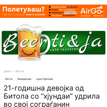
дома
Вести
Вести
Македонија
Црна Хроника
21-годишна девојка од
Битола со “хјундаи” удрила
во свој сограѓанин