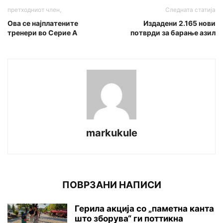
претходниот член,
Следната статија
Ова се најплатените
Издадени 2.165 нови
тренери во Серие А
потврди за барање азил
markukule
ПОВРЗАНИ НАПИСИ
Герила акција со „паметна канта
што зборува“ ги поттикна