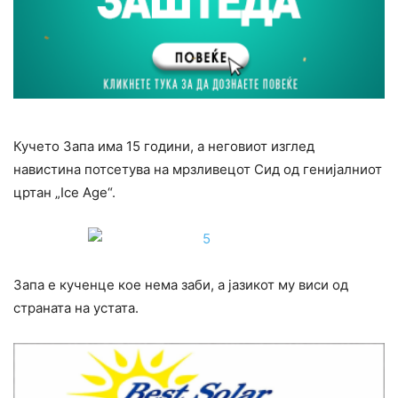
Кучето Запа има 15 години, а неговиот изглед
навистина потсетува на мрзливецот Сид од генијалниот
цртан „Ice Age“.
Запа е кученце кое нема заби, а јазикот му виси од
страната на устата.