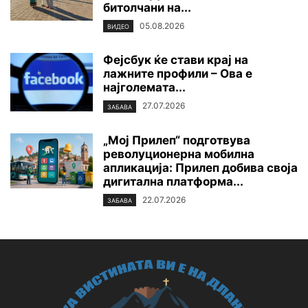
битолчани на...
05.08.2026
ВИДЕО
Фејсбук ќе стави крај на
лажните профили – Ова е
најголемата...
27.07.2026
ЗАБАВА
„Мој Прилеп“ подготвува
револуционерна мобилна
апликација: Прилеп добива своја
дигитална платформа...
22.07.2026
ЗАБАВА