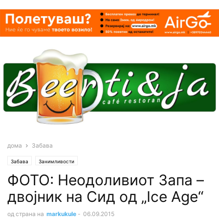
дома
Забава
Забава
Занимливости
ФОТО: Неодоливиот Запа –
двојник на Сид од „Ice Age“
од страна на
markukule
-
06.09.2015