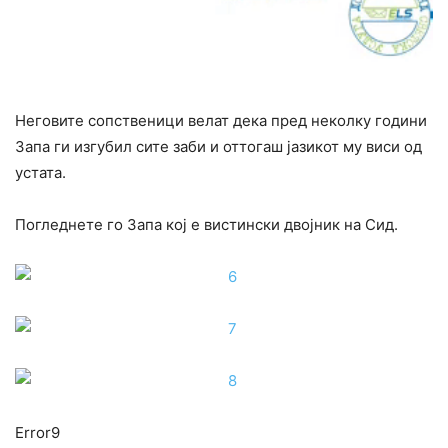
Неговите сопственици велат дека пред неколку години
Запа ги изгубил сите заби и оттогаш јазикот му виси од
устата.
Погледнете го Запа кој е вистински двојник на Сид.
Error9