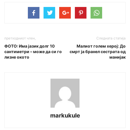
претходниот член,
Следната статија
ФОТО: Има јазик долг 10
Малиот голем херој: До
сантиметри – може да си го
смрт ја бранел сестрата од
лизне окото
манијак
markukule