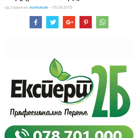
од страна на
markukule
-
05.09.2015