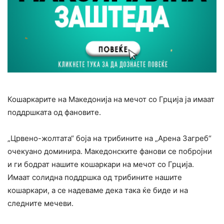
Кошаркарите на Македонија на мечот со Грција ја имаат
поддршката од фановите.
„Црвено-жолтата“ боја на трибините на „Арена Загреб“
очекуано доминира. Македонските фанови се побројни
и ги бодрат нашите кошаркари на мечот со Грција.
Имаат солидна поддршка од трибините нашите
кошаркари, а се надеваме дека така ќе биде и на
следните мечеви.