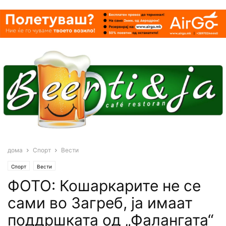
дома
Спорт
Вести
Спорт
Вести
ФОТО: Кошаркарите не се
сами во Загреб, ја имаат
поддршката од „Фалангата“