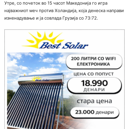
Утре, со почеток во 15 часот Македонија го игра
најважниот меч против Холандија, која денеска направи
изненадување и ја совлада Грузија со 73:72.