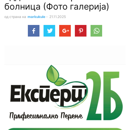
болница (Фото галерија)
од страна на
markukule
-
21.11.2025