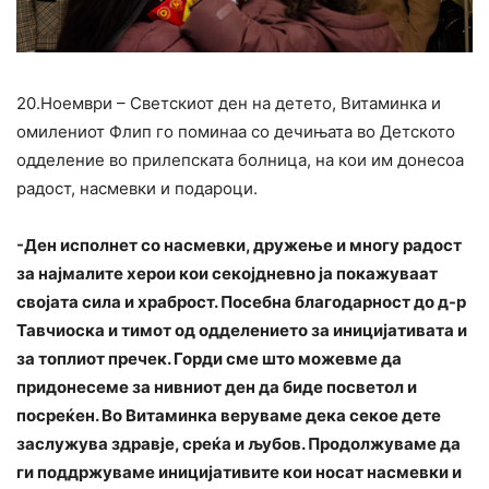
20.Ноември – Светскиот ден на детето, Витаминка и
омилениот Флип го поминаа со дечињата во Детското
одделение во прилепската болница, на кои им донесоа
радост, насмевки и подароци.
-Ден исполнет со насмевки, дружење и многу радост
за најмалите херои кои секојдневно ја покажуваат
својата сила и храброст. Посебна благодарност до д-р
Тавчиоска и тимот од одделението за иницијативата и
за топлиот пречек. Горди сме што можевме да
придонесеме за нивниот ден да биде посветол и
посреќен. Во Витаминка веруваме дека секое дете
заслужува здравје, среќа и љубов. Продолжуваме да
ги поддржуваме иницијативите кои носат насмевки и