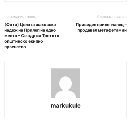
претходниот член,
Следната статија
(Фото) Целата шаховска
Приведен прилепчанец –
надеж на Прилеп на едно
продавал метафетамин
место – Се одржа Третото
општинско екипно
првенство
markukule