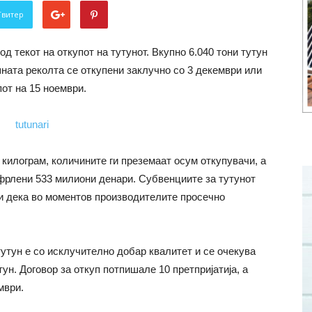
Твитер
д текот на откупот на тутунот. Вкупно 6.040 тони тутун
ната реколта се откупени заклучно со 3 декември или
пот на 15 ноември.
 килограм, количините ги преземаат осум откупувачи, а
ефрлени 533 милиони денари. Субвенциите за тутунот
чи дека во моментов производителите просечно
утун е со исклучително добар квалитет и се очекува
тун. Договор за откуп потпишале 10 претпријатија, а
мври.