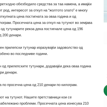
претходно обезбедило средства за таа намена, а имајќи
 род, интересот за откуп на “жолтото злато” е многу
ткупната цена постигната за оваа година и од
ограм. Просечната цена за откуп на тутунот во земјава
 од тутунарите рекоа дека постигнале цена од 196
д 200 денари.
ден прилепски тутунар изразувајќи задоволство од
собено во последниве години.
 од прилепските тутунари, додавајќи дека оваа година
три денари.
а по просечна цена од 210 денари по килограм.
от на тутунот. Нашите претставници кои се
 забележано проблеми. Просечната цена изнесува 210