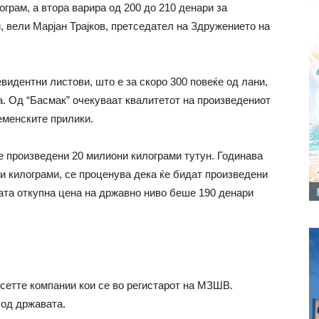
ограм, а втора варира од 200 до 210 денари за
, вели Марјан Трајков, претседател на Здружението на
.
видентни листови, што е за скоро 300 повеќе од лани,
а. Од “Басмак” очекуваат квалитетот на произведениот
еменските прилики.
е произведени 20 милиони килограми тутун. Годинава
и килограми, се проценува дека ќе бидат произведени
ата откупна цена на државно ниво беше 190 денари
сетте компании кои се во регистарот на МЗШВ.
 од државата.