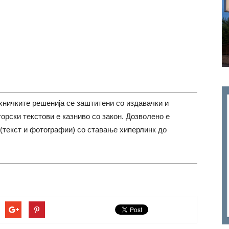
хничките решенија се заштитени со издавачки и
торски текстови е казниво со закон. Дозволено е
(текст и фотографии) со ставање хиперлинк до