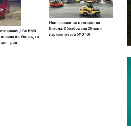
Нов паркинг во центарот на
Битола: Обезбедени 25 нови
 тетовчанец? Со БМВ
паркинг места (ФОТО)
 возила во Улцињ, го
 цел град