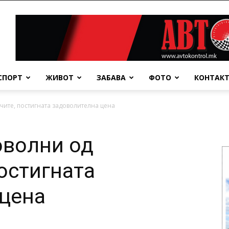
СПОРТ
ЖИВОТ
ЗАБАВА
ФОТО
КОНТАК
чите, постигната задоволителна цена
оволни од
остигната
 цена