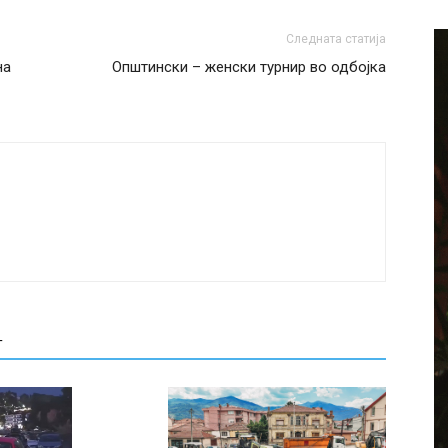
Следната статија
на
Општински – женски турнир во одбојка
Т