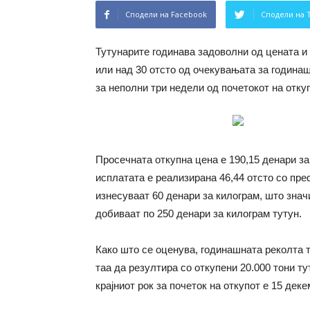
Сподели на Facebook
Сподели на 
Тутунарите годинава задоволни од цената и о
или над 30 отсто од очекувањата за годинаш
за неполни три недели од почетокот на отку
Просечната откупна цена е 190,15 денари за
исплатата е реализирана 46,44 отсто со пр
изнесуваат 60 денари за килограм, што зна
добиваат по 250 денари за килограм тутун.
Како што се оценува, годинашната реколта т
таа да резултира со откупени 20.000 тони ту
крајниот рок за почеток на откупот е 15 деке