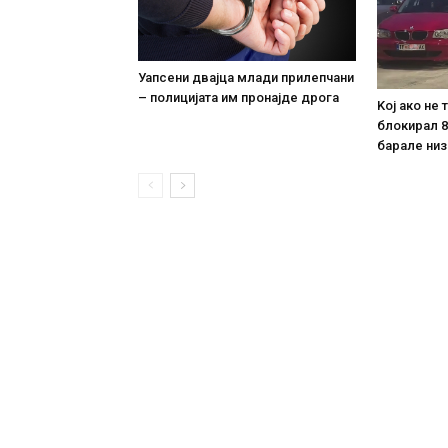
Уапсени двајца млади прилепчани
– полицијата им пронајде дpoга
Koj ако не
блокирал 8
барале низ