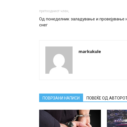
претходниот член,
Од понеделник заладување и провејување 
снег
markukule
ПОВРЗАНИ НАПИСИ
ПОВЕЌЕ ОД АВТОРО