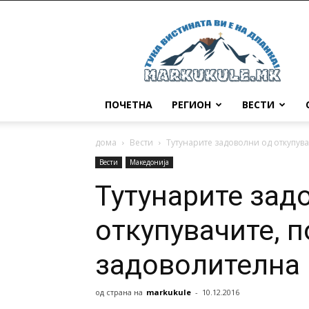
Маркукуле
ПОЧЕТНА
РЕГИОН
ВЕСТИ
дома
Вести
Тутунарите задоволни од откупува
Вести
Македонија
Тутунарите зад
откупувачите, п
задоволителна
од страна на
markukule
-
10.12.2016