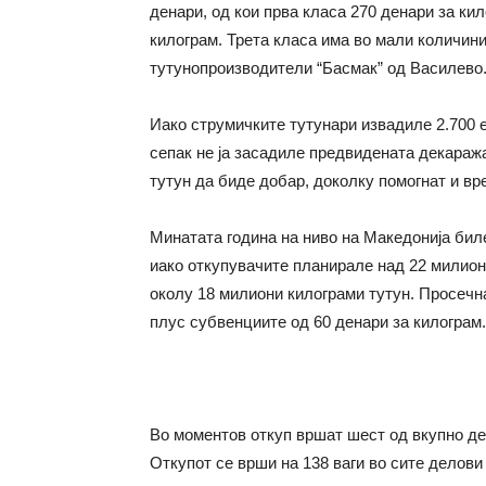
денари, од кои прва класа 270 денари за кил
килограм. Трета класа има во мали количини
тутунопроизводители “Басмак” од Василево
Иако струмичките тутунари извадиле 2.700 е
сепак не ја засадиле предвидената декараж
тутун да биде добар, доколку помогнат и вр
Минатата година на ниво на Македонија бил
иако откупувачите планирале над 22 милион
околу 18 милиони килограми тутун. Просечн
плус субвенциите од 60 денари за килограм.
Во моментов откуп вршат шест од вкупно де
Откупот се врши на 138 ваги во сите делови