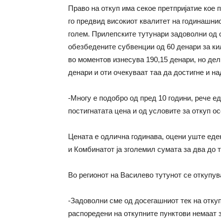
Право на откуп има секое претпријатие кое 
го предвид високиот квалитет на годинашниот
голем. Прилепските тутунари задоволни од о
обезбедените субвенции од 60 денари за кил
во моментов изнесува 190,15 денари, но дел
денари и оти очекуваат таа да достигне и на
-Многу е подобро од пред 10 години, рече е
постигнатата цена и од условите за откуп о
Цената е одлична годинава, оцени уште еден
и Комбинатот ја зголемил сумата за два до 
Во регионот на Василево тутунот се откупув
-Задоволни сме од досегашниот тек на откуп
распоредени на откупните пунктови немаат