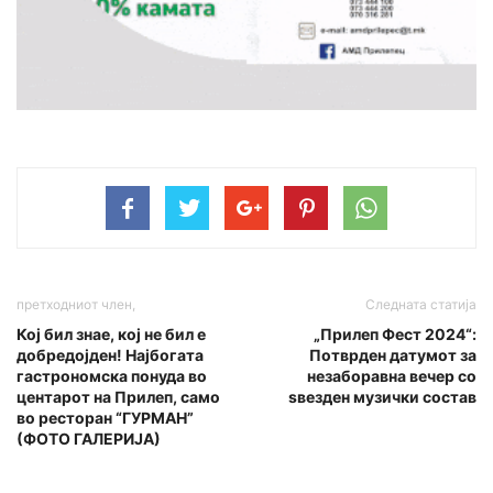
претходниот член,
Следната статија
Кој бил знае, кој не бил е
„Прилеп Фест 2024“:
добредојден! Најбогата
Потврден датумот за
гастрономска понуда во
незаборавна вечер со
центарот на Прилеп, само
ѕвезден музички состав
во ресторан “ГУРМАН”
(ФОТО ГАЛЕРИЈА)