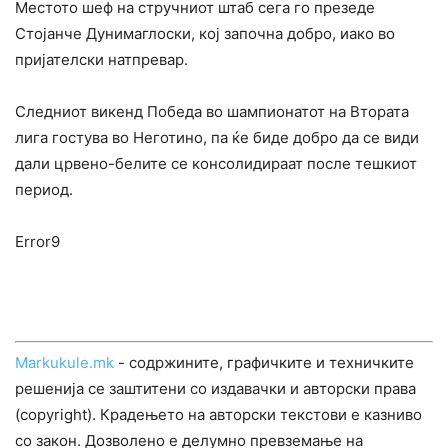
Местото шеф на стручниот штаб сега го презеде
Стојанче Дунимаглоски, кој започна добро, иако во
пријателски натпревар.
Следниот викенд Победа во шампионатот на Втората
лига гостува во Неготино, па ќе биде добро да се види
дали црвено-белите се консолидираат после тешкиот
период.
Error9
Markukule.mk
- содржините, графичките и техничките
решенија се заштитени со издавачки и авторски права
(copyright). Крадењето на авторски текстови е казниво
со закон. Дозволено е делумно превземање на