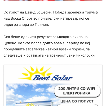
Со голот на Давид Јошески, Победа забележа триумф
над Воска Спорт во пријателски натпревар кој се
одригра вчера во Прилеп.
Ова беше одличен резултат за младата екипа на
црвено-белите после долго време, период во кој
победашите забележаа четири врзани порази, па
следуваше и оставката на тренерот Јане Николоски.