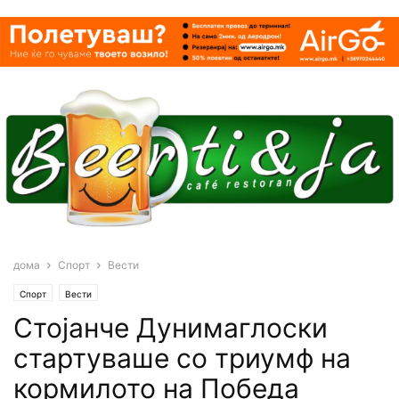
дома
Спорт
Вести
Спорт
Вести
Стојанче Дунимаглоски
стартуваше со триумф на
кормилото на Победа