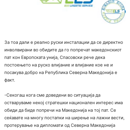
За тоа дали е реално руски инсталации да се директно
инволвирани во обидите да го попречат македонскиот
пат кон Европската унија, Спасовски рече дека
постоењето на руско влијание и влијание кое не и
посакува добро на Република Северна Македонија е
факт.
-Секогаш кога сме доведени во ситуација да
остваруваме некој стратешки национален интерес има
обиди да биде попречи на Македонија на тој пат. Се
сеќавате на многу постапки на ширење на лажни вести,
протерување на дипломати од Северна Македонија