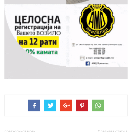
претходниот член,
Следната статија