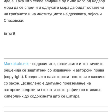
идеја. Така што секое влијание од било кого од надвор
мора да се спречи и одлуките мора да бидат оставени
на граѓаните и на институциите на државата, појасни
Спасовски.
Error9
Markukule.mk
- содржините, графичките и техничките
решенија се заштитени со издавачки и авторски права
(copyright). Крадењето на авторски текстови е казниво
со закон. Дозволено е делумно превземање на
авторски содржини (текст и фотографии) со ставање
хиперлинк до содржината што се цитира.