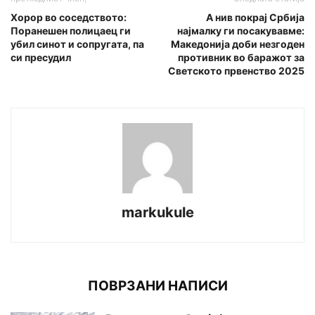
Хорор во соседството:
А нив покрај Србија
Поранешен полицаец ги
најмалку ги посакувавме:
убил синот и сопругата, па
Македонија доби незгоден
си пресудил
противник во баражот за
Светското првенство 2025
markukule
ПОВРЗАНИ НАПИСИ