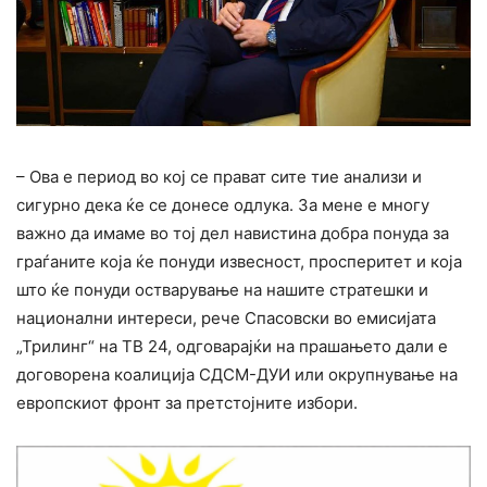
– Ова е период во кој се прават сите тие анализи и
сигурно дека ќе се донесе одлука. За мене е многу
важно да имаме во тој дел навистина добра понуда за
граѓаните која ќе понуди извесност, просперитет и која
што ќе понуди остварување на нашите стратешки и
национални интереси, рече Спасовски во емисијата
„Трилинг“ на ТВ 24, одговарајќи на прашањето дали е
договорена коалиција СДСМ-ДУИ или окрупнување на
европскиот фронт за претстојните избори.