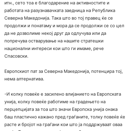
итн., сето тоа е благодарение на активностите и
работата на разузнавачката заедница на Република
Северна Македонија. Така што во тој правец ќе се
продолжи и понатаму и мора да се продолжи се со цел
да не дозволиме некој друг да одлучува или да
попречува остварување на нашите стратешки
национални интереси кои што ги имаме, рече
Спасовски.
Европскиот пат за Северна Македонија, потенцира тој,
нема алтернатива.
-И колку повеќе е засилено влијанието на Европската
унија, колку повеќе работиме на градењето на
перцепцијата за тоа што значи Европска унија онака
баш пластично кажано пред граѓаните, толку повеќе ќе
расте и бројот на граѓани кои што ја поддржуваат оваа