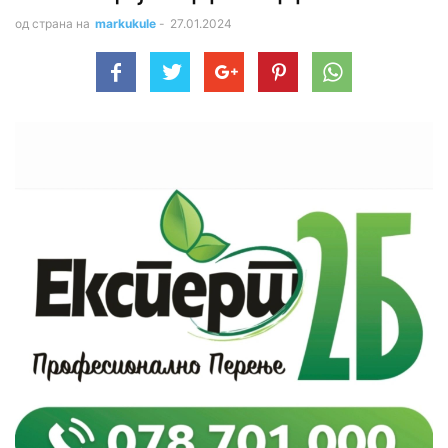
од страна на
markukule
-
27.01.2024