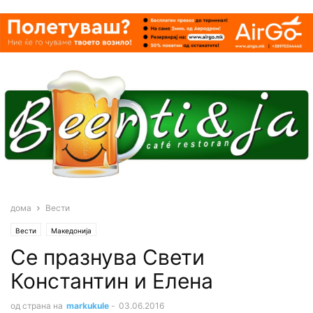
дома
Вести
Вести
Македонија
Се празнува Свети
Константин и Елена
од страна на
markukule
-
03.06.2016