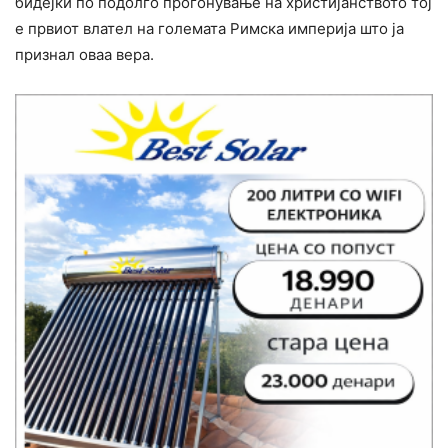
бидејќи по подолго прогонување на христијанството тој
е првиот влател на големата Римска империја што ја
признал оваа вера.