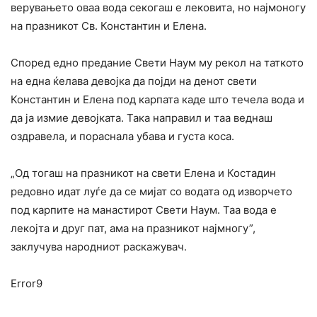
верувањето оваа вода секогаш е лековита, но најмоногу
на празникот Св. Константин и Елена.
Според едно предание Свети Наум му рекол на таткото
на една ќелава девојка да појди на денот свети
Константин и Елена под карпата каде што течела вода и
да ја измие девојката. Така направил и таа веднаш
оздравела, и пораснала убава и густа коса.
„Од тогаш на празникот на свети Елена и Костадин
редовно идат луѓе да се мијат со водата од изворчето
под карпите на манастирот Свети Наум. Таа вода е
лекојта и друг пат, ама на празникот најмногу”,
заклучува народниот раскажувач.
Error9