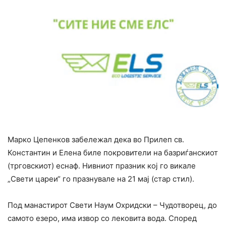
Марко Цепенков забележал дека во Прилеп св.
Константин и Елена биле покровители на базриѓанскиот
(трговскиот) еснаф. Нивниот празник кој го викале
„Свети цареи“ го празнувале на 21 мај (стар стил).
Под манастирот Свети Наум Охридски – Чудотворец, до
самото езеро, има извор со лековита вода. Според