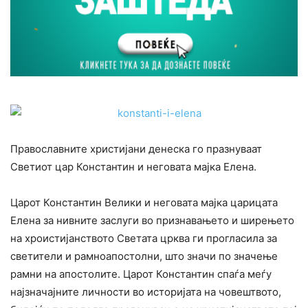
Православните христијани денеска го празнуваат
Светиот цар Константин и неговата мајка Елена.
Царот Константин Велики и неговата мајка царицата
Елена за нивните заслуги во признавањето и ширењето
на хроистијанството Светата црква ги прогласила за
светители и рамноапостолни, што значи по значење
рамни на апостолите. Царот Константин спаѓа меѓу
најзначајните личности во историјата на човештвото,