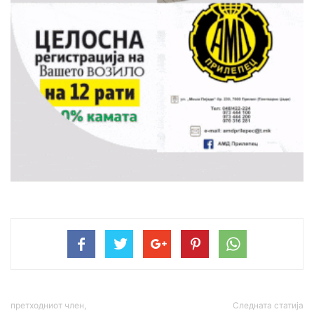
претходниот член,
Следната статија