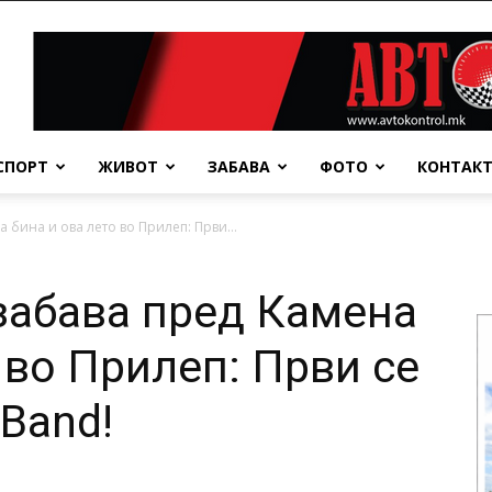
СПОРТ
ЖИВОТ
ЗАБАВА
ФОТО
КОНТАК
 бина и ова лето во Прилеп: Први...
 забава пред Камена
 во Прилеп: Први се
 Band!