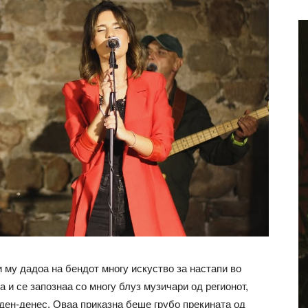
 му дадоа на бендот многу искуство за настапи во
а и се запознаа со многу блуз музичари од регионот,
о ден-денес. Оваа приказна беше грубо прекината од