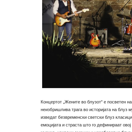
Концертот „Жените во блузот“ е посветен н
неизбришлива трага во историјата на блуз м
изведат безвременски светски блуз класици 
емоцијата и страста што го дефинираат овој