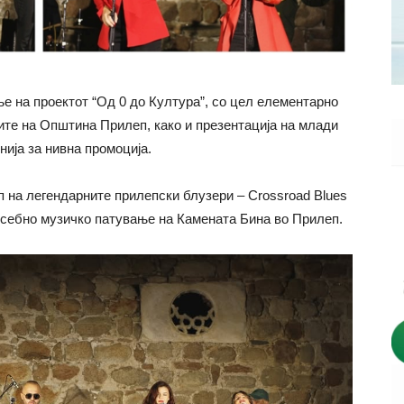
 на проектот “Од 0 до Културa”, со цел елементарно
ите на Општина Прилеп, како и презентација на млади
ија за нивна промоција.
п на легендарните прилепски блузери – Crossroad Blues
посебно музичко патување на Камената Бина во Прилеп.