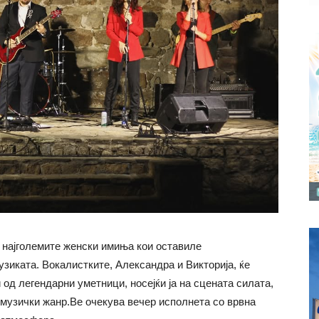
а најголемите женски имиња кои оставиле
узиката. Вокалистките, Александра и Викторија, ќе
од легендарни уметници, носејќи ја на сцената силата,
 музички жанр.Ве очекува вечер исполнета со врвна