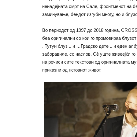
ненадејната смрт на Сале, фронтменот на бе
заминување, бендот изгуби многу, но и блуз
Во периодот од 1997 до 2018 година, CROSS
беа оригинални со кои го промовираа блузот
..Тутун блуз .. и …Градско дете .. и еден а
заборавиле, со наслов. Сè уште живеејќи го
на речиси сите текстови од оригиналната муз
приказни од неговиот живот.