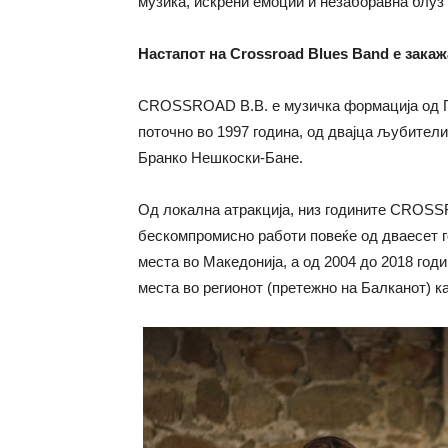
музика, искрени емоции и незаборавна блу
Настапот на Crossroad Blues Band е закажа
CROSSROAD B.B. е музичка формација од При
поточно во 1997 година, од двајца љубител
Бранко Нешкоски-Бане.
Од локална атракција, низ годините CROSSR
бескомпромисно работи повеќе од дваесет го
места во Македонија, а од 2004 до 2018 год
места во регионот (претежно на Балканот) к