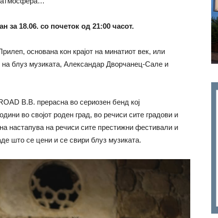
з атмосфера…
н за 18.06. со почеток од 21:00 часот.
леп, основана кон крајот на минатиот век, или
и на блуз музиката, Александар Дворчанец-Сале и
OAD B.B. прерасна во сериозен бенд кој
дини во својот роден град, во речиси сите градови и
ина настапува на речиси сите престижни фестивали и
аде што се цени и се свири блуз музиката.