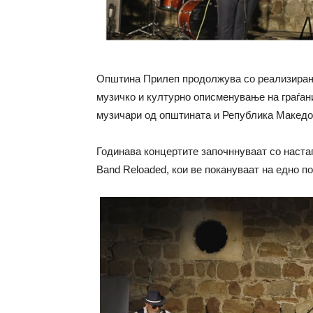
Општина Прилеп продолжува со реализирање
музичко и културно описменување на граѓан
музичари од општината и Република Македон
Годинава концертите започннуваат со наста
Band Reloaded, кои ве покануваат на едно 