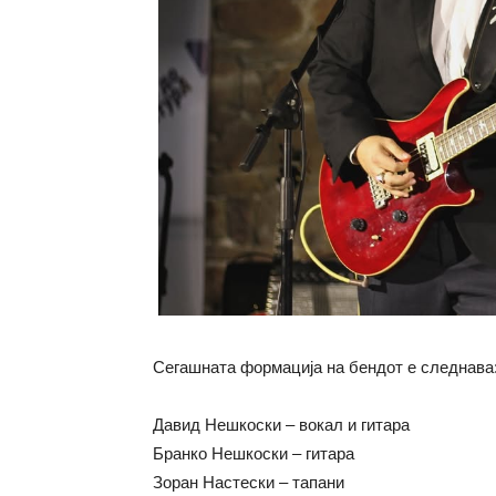
Сегашната формација на бендот е следнава
Давид Нешкоски – вокал и гитара
Бранко Нешкоски – гитара
Зоран Настески – тапани