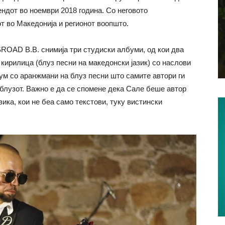
ндот во ноември 2018 година. Со неговото
от во Македонија и регионот воопшто.
ROAD B.B. снимија три студиски албуми, од кои два
 кирилица (блуз песни на македонски јазик) со наслови
лбум со аранжмани на блуз песни што самите автори ги
 блузот. Важно е да се спомене дека Сале беше автор
ика, кои не беа само текстови, туку вистински