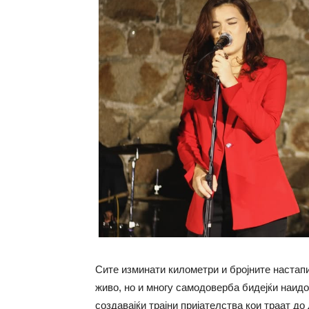
Сите изминати километри и бројните настапи
живо, но и многу самодоверба бидејќи наидо
создавајќи трајни пријателства кои траат д