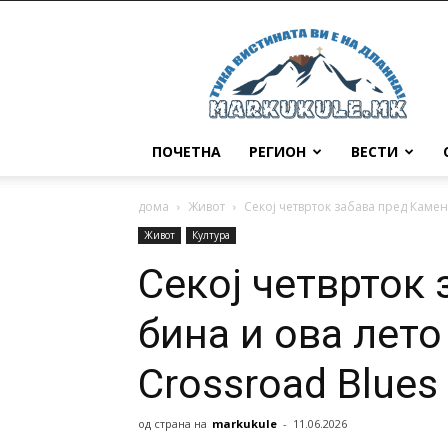
Маркукуле
ПОЧЕТНА
РЕГИОН
ВЕСТИ
дома
Живот
Секој четврток забава пред Камена
Живот
Култура
Секој четврток
бина и ова лето
Crossroad Blues
од страна на
markukule
-
11.06.2026