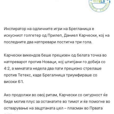
Инспиратор на одличните игри на Брегланица е
искусниот голгетер од Прилеп, Даниел Карчески, кој на
последните два натпревари постигна три гола.
Карчески викендов беше прецизен од белата точка во
натпреварот против Новаци, кој штипјани го добија со
4:2, а минатата недела два пати прецизно стрелаше
против Тетекс, каде Брегалница триумфираше со
високи 6:1.
Ако продолжи во овој ритам, Карчески со сигурност ќе
биде мотив плус за останатите во тимот и ќе помогне во
остварување на зацртаната цел – пласман во Првата