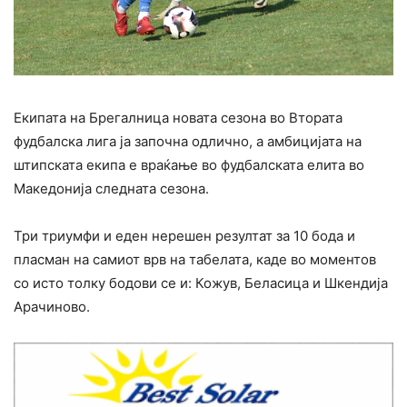
Екипата на Брегалница новата сезона во Втората
фудбалска лига ја започна одлично, а амбицијата на
штипската екипа е враќање во фудбалската елита во
Македонија следната сезона.
Три триумфи и еден нерешен резултат за 10 бода и
пласман на самиот врв на табелата, каде во моментов
со исто толку бодови се и: Кожув, Беласица и Шкендија
Арачиново.