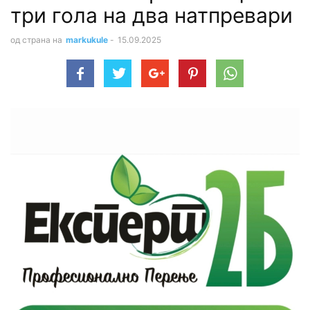
три гола на два натпревари
од страна на
markukule
-
15.09.2025