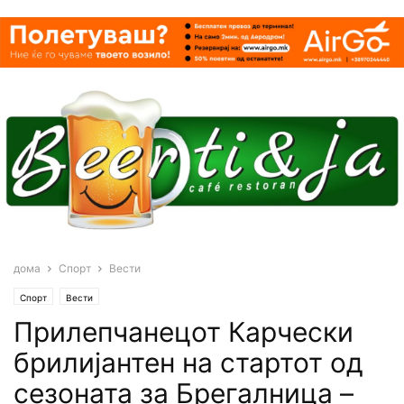
дома
Спорт
Вести
Спорт
Вести
Прилепчанецот Карчески
брилијантен на стартот од
сезоната за Брегалница –