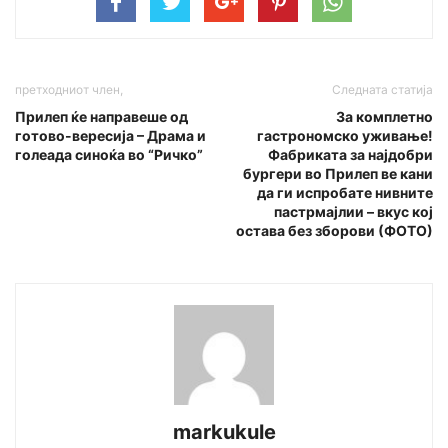
претходниот член,
Следната статија
Прилеп ќе направеше од
За комплетно
готово-вересија – Драма и
гастрономско уживање!
голеада синоќа во “Ричко”
Фабриката за најдобри
бургери во Прилеп ве кани
да ги испробате нивните
пастрмајлии – вкус кој
остава без зборови (ФОТО)
markukule