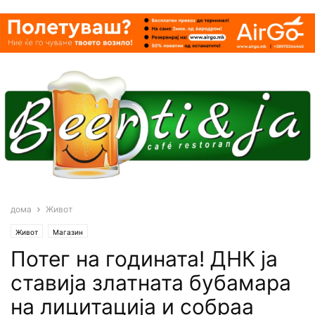
дома
Живот
Живот
Магазин
Потег на годината! ДНК ја
ставија златната бубамара
на лицитација и собраа