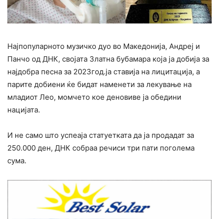
Најпопуларното музичко дуо во Македонија, Андреј и
Панчо од ДНК, својата Златна бубамара која ја добија за
најдобра песна за 2023год.ја ставија на лицитација, а
парите добиени ќе бидат наменети за лекување на
младиот Лео, момчето кое деновиве ја обедини
нацијата.
И не само што успеаја статуетката да ја продадат за
250.000 ден, ДНК собраа речиси три пати поголема
сума.