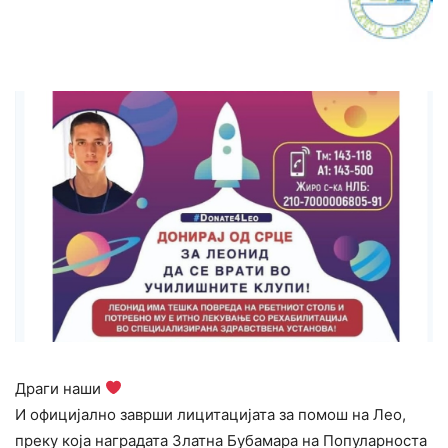
Драги наши
И официјално заврши лицитацијата за помош на Лео,
преку која наградата Златна Бубамара на Популарноста