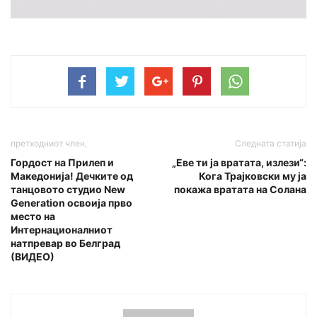
претходниот член,
Следната статија
Гордост на Прилеп и
„Еве ти ја вратата, излези“:
Македонија! Дечките од
Кога Трајковски му ја
танцовото студио New
покажа вратата на Солана
Generation освоија прво
место на
Интернационалниот
натпревар во Белград
(ВИДЕО)