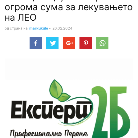
огрома сума за лекувањето
на ЛЕО
од страна на
markukule
-
26.02.2024