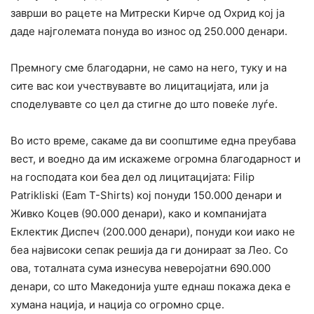
заврши во рацете на Митрески Кирче од Охрид кој ја
даде најголемата понуда во износ од 250.000 денари.
Премногу сме благодарни, не само на него, туку и на
сите вас кои учествувавте во лицитацијата, или ја
споделувавте со цел да стигне до што повеќе луѓе.
Во исто време, сакаме да ви соопштиме една преубава
вест, и воедно да им искажеме огромна благодарност и
на господата кои беа дел од лицитацијата: Filip
Patrikliski (Eam T-Shirts) кој понуди 150.000 денари и
Живко Коцев (90.000 денари), како и компанијата
Еклектик Диспеч (200.000 денари), понуди кои иако не
беа највисоки сепак решија да ги донираат за Лео. Со
ова, тоталната сума изнесува неверојатни 690.000
денари, со што Македонија уште еднаш покажа дека е
хумана нација, и нација со огромно срце.