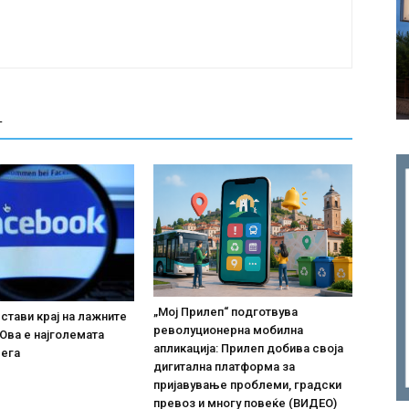
Т
„Мој Прилеп“ подготвува
 стави крај на лажните
револуционерна мобилна
Ова е најголемата
апликација: Прилеп добива своја
сега
дигитална платформа за
пријавување проблеми, градски
превоз и многу повеќе (ВИДЕО)