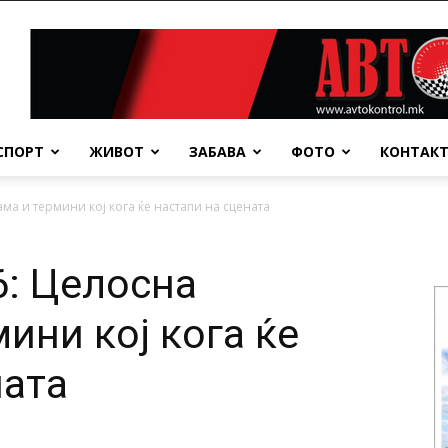
СПОРТ
ЖИВОТ
ЗАБАВА
ФОТО
КОНТАК
а и термини кој кога ќе настапи на сцената
: Целосна
ини кој кога ќе
ната