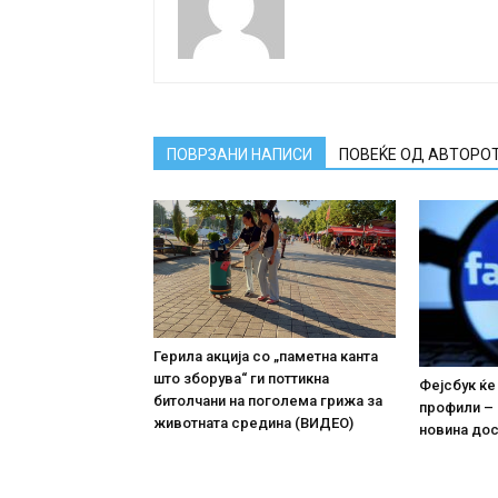
ПОВРЗАНИ НАПИСИ
ПОВЕЌЕ ОД АВТОРО
Герила акција со „паметна канта
што зборува“ ги поттикна
Фејсбук ќе
битолчани на поголема грижа за
профили – 
животната средина (ВИДЕО)
новина до