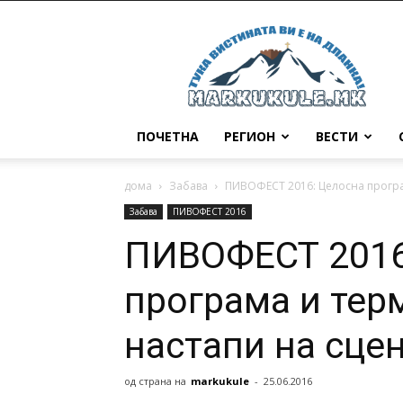
Маркукуле
ПОЧЕТНА
РЕГИОН
ВЕСТИ
дома
Забава
ПИВОФЕСТ 2016: Целосна програм
Забава
ПИВОФЕСТ 2016
ПИВОФЕСТ 2016
програма и терм
настапи на сце
од страна на
markukule
-
25.06.2016