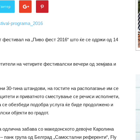
Твитер
т фестивал на „Пиво фест 2016“ што ќе се одржи од 14
етители на четирите фестивалски вечери од земјава и
ни 30-тина штандови, на гостите на располагање им се
ацитети и приватното сместување се речиси исполнети,
да се обезбеди подобра услуга ќе биде продолжено и
лски објекти во градот.
ва одлична забава со македонското девојче Каролина
 – панк група од Белград „Самостални референти“, Fly