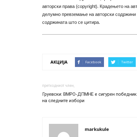
авторски права (copyright). Крадењето на ав
делумно превземање на авторски содржини 
содржината што се цитира.
АКЦИЈА
Facebook
Twitter
претходниот член,
Груевски: ВМРО-ДПМНЕ е сигурен победник
на следните избори
markukule