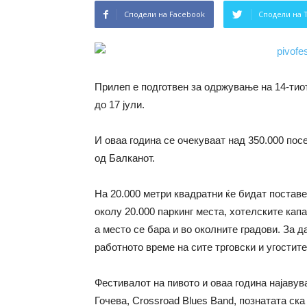
Сподели на Facebook
Сподели на 
Прилеп е подготвен за одржување на 14-тио
до 17 јули.
И оваа година се очекуваат над 350.000 пос
од Балканот.
На 20.000 метри квадратни ќе бидат поставе
околу 20.000 паркинг места, хотелските кап
а место се бара и во околните градови. За 
работното време на сите трговски и угостите
Фестивалот на пивото и оваа година најаву
Гочева, Crossroad Blues Band, познатата ска