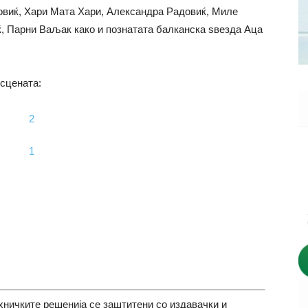
ловиќ, Хари Мата Хари, Александра Радовиќ, Миле
ќ, Парни Ваљак како и познатата балканска ѕвезда Аца
 сцената:
хничките решенија се заштитени со издавачки и