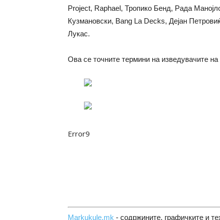
Project, Raphael, Тропико Бенд, Рада Маној
Кузмановски, Bang La Decks, Дејан Петрови
Лукас.
Ова се точните термини на изведувачите на
Error9
Markukule.mk
- содржините, графичките и те