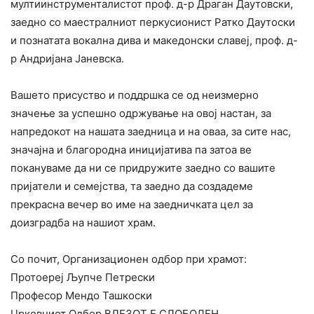
мултиинструменталистот проф. д-р Драган Даутовски,
заедно со маестралниот перкусионист Ратко Даутоски
и познатата вокална дива и македонски славеј, проф. д-
р Андријана Јаневска.
Вашето присуство и поддршка се од неизмерно
значење за успешно одржување на овој настан, за
напредокот на нашата заедница и на оваа, за сите нас,
значајна и благородна иницијатива па затоа ве
покануваме да ни се придружите заедно со вашите
пријатели и семејства, та заедно да создадеме
прекрасна вечер во име на заедничката цел за
доизградба на нашиот храм.
Со почит, Организационен одбор при храмот:
Протоереј Љупче Петрески
Професор Мендо Ташкоски
Црковниот Одбор ВЛЕЗОТ Е СЛОБОДЕН