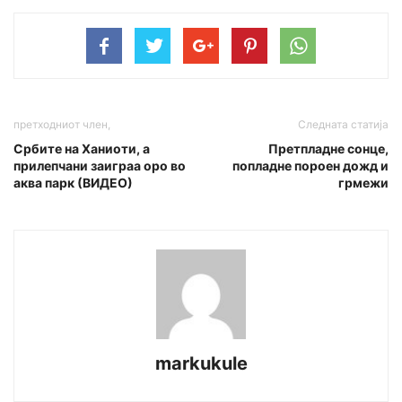
претходниот член,
Следната статија
Србите на Ханиоти, а
Претпладне сонце,
прилепчани заиграа оро во
попладне пороен дожд и
аква парк (ВИДЕО)
грмежи
markukule