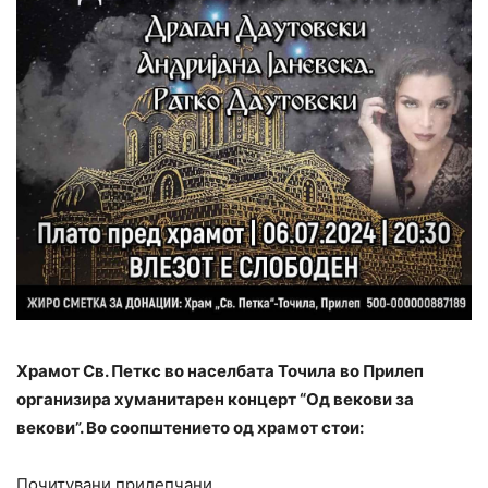
Храмот Св. Петкс во населбата Точила во Прилеп
организира хуманитарен концерт “Од векови за
векови”. Во соопштението од храмот стои:
Почитувани прилепчани,