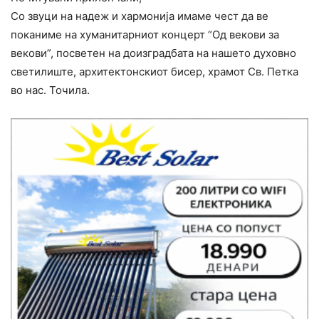
Со звуци на надеж и хармонија имаме чест да ве
поканиме на хуманитарниот концерт “Од векови за
векови”, посветен на доизградбата на нашето духовно
светилиште, архитектонскиот бисер, храмот Св. Петка
во нас. Точила.