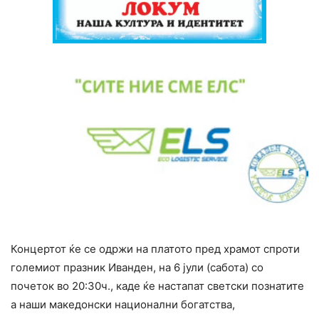
Концертот ќе се одржи на платото пред храмот спроти
големиот празник Иванден, на 6 јули (сабота) со
почеток во 20:30ч., каде ќе настапат светски познатите
а наши македонски национални богатства,