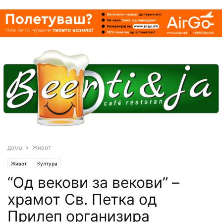
дома
Живот
Живот
Култура
“Од векови за векови” –
храмот Св. Петка од
Прилеп организира