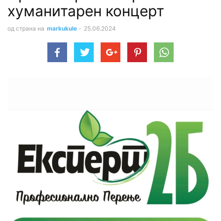
хуманитарен концерт
од страна на
markukule
-
25.06.2024