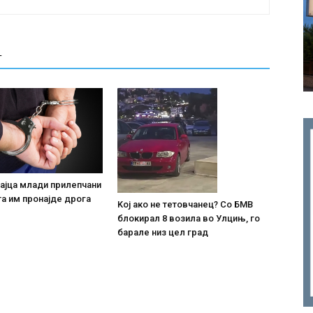
Т
ајца млади прилепчани
та им пронајде дpoга
Koj ако не тетовчанец? Со БМВ
блокирал 8 возила во Улцињ, го
барале низ цел град