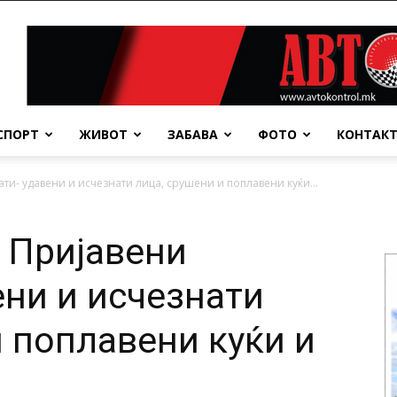
СПОРТ
ЖИВОТ
ЗАБАВА
ФОТО
КОНТАК
и- удавени и исчезнати лица, срушени и поплавени куќи...
 Пријавени
ени и исчезнати
и поплавени куќи и