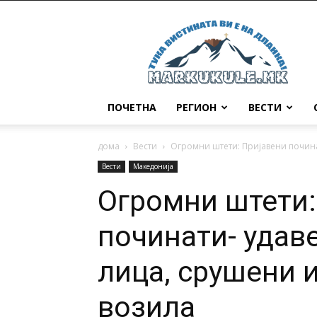
Маркукуле
ПОЧЕТНА
РЕГИОН
ВЕСТИ
дома
Вести
Огромни штети: Пријавени починат
Вести
Македонија
Огромни штети:
починати- удав
лица, срушени 
возила