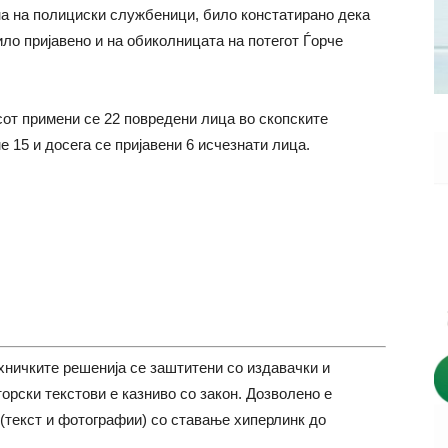
на на полициски службеници, било констатирано дека
ло пријавено и на обиколницата на потегот Ѓорче
асот примени се 22 повредени лица во скопските
 15 и досега се пријавени 6 исчезнати лица.
хничките решенија се заштитени со издавачки и
торски текстови е казниво со закон. Дозволено е
(текст и фотографии) со ставање хиперлинк до