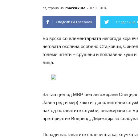
од страна на
markukule
-
07.08.2016
Сподели на Facebook
Сподели на 
Во врска со елементарната непогода која вч
неговата околина особено Стајковци, Сингел
големи штети – срушени и поплавени куќи и 
лица.
За таа цел од МВР беа ангажирани Специја
Јавен ред и мир) како и дополнителни служб
пак од останатите служби, ангажирани се Бр
претпријатие Водовод, Дирекција за спасув
Поради настанатите свлечишта кај клучката