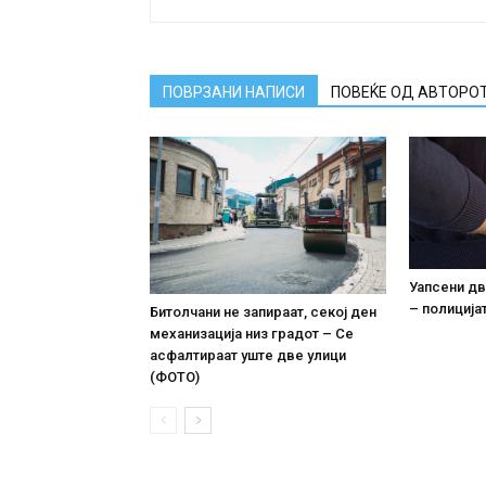
ПОВРЗАНИ НАПИСИ
ПОВЕЌЕ ОД АВТОРО
Уапсени дв
– полиција
Битолчани не запираат, секој ден
механизација низ градот – Се
асфалтираат уште две улици
(ФОТО)