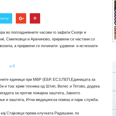
Твитер
ера во попладневните часови го зафати Скопје и
иќ, Смилковци и Арачиново, пријавени се настани со
возила, а пријавени се починати- удавени и исчезнати
лните единици при МВР (ЕБР, ЕСЗ,ПЕП,Единицата за
и и тоа: крим техника од Штип, Велес и Тетово, додека
игадата за против пожарна заштита, Јавното
ање и заштита, Итна медицинска помош и пајак служба.
 кај Стајковци према клучката Радишани, по