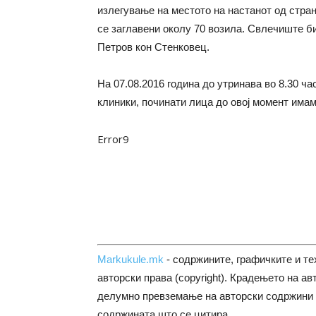
излегување на местото на настанот од стра
се заглавени околу 70 возила. Свлечиште би
Петров кон Стенковец.
На 07.08.2016 година до утринава во 8.30 ч
клиники, починати лица до овој момент имаме
Error9
Markukule.mk
- содржините, графичките и те
авторски права (copyright). Крадењето на ав
делумно превземање на авторски содржини 
содржината што се цитира.