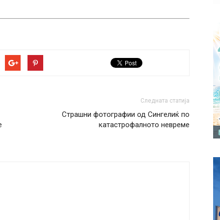
Следната статија
Страшни фотографии од Сингелиќ по
е
катастрофалното невреме