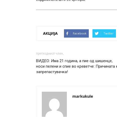
АКЦИЈА
Facebook
Twitter
претходниот член,
ВИДЕО: Има 21 година, а пие од шишенце,
носи пелени и спие во креветче: Причината 
запрепастувачка!
markukule