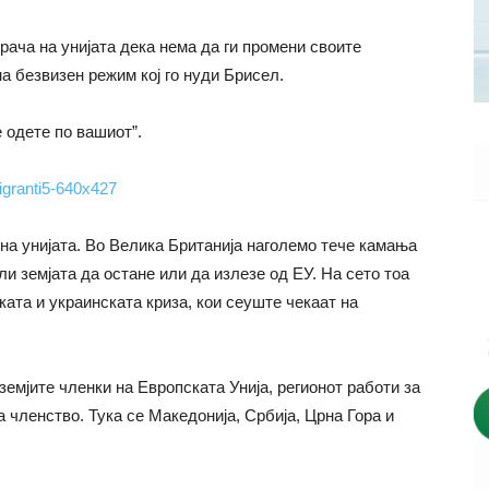
рача на унијата дека нема да ги промени своите
а безвизен режим кој го нуди Брисел.
е oдете по вашиот”.
на унијата. Во Велика Британија наголемо тече камања
ли земјата да остане или да излезе од ЕУ. На сето тоа
ката и украинската криза, кои сеуште чекаат на
емјите членки на Европската Унија, регионот работи за
членство. Тука се Македонија, Србија, Црна Гора и