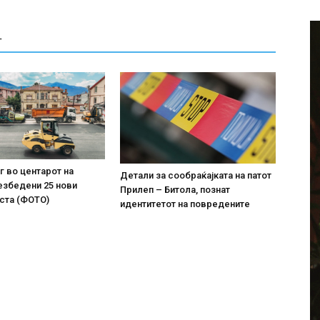
Т
г во центарот на
Детали за сообраќајката на патот
езбедени 25 нови
Прилеп – Битола, познат
ста (ФОТО)
идентитетот на повредените