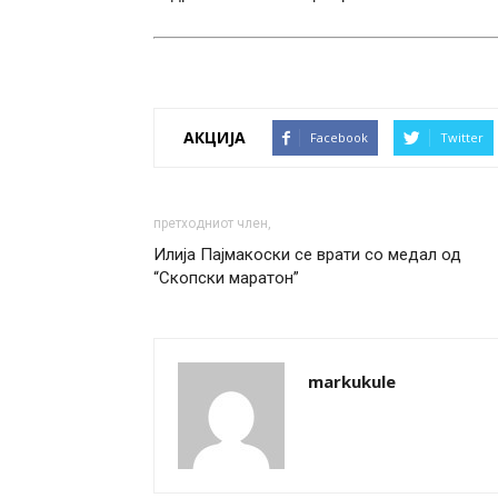
АКЦИЈА
Facebook
Twitter
претходниот член,
Илија Пајмакоски се врати со медал од
“Скопски маратон”
markukule