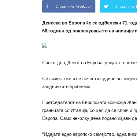
Сподели на Facebook
Сподели на 
Денеска во Европа ќе се одбележи 71.год
66.години од покренувањето на иницијати
Својот ден, Денот на Европа, унијата го доч
Се пожестоки и се почести судири во земјит
заедничките проблеми.
Претседателот на Европската комисија Жан-
границата со Италија, со цел да се спречи 
Европа. Само неколку дена порано изјави де
“Идејата едно европско семејство, една визи