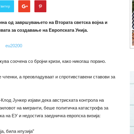
Твитер
ина од завршувањето на Втората светска војна и
вата за создавање на Европската Унија.
екува соочена со бројни кризи, како никогаш порано.
е членки, а преовладуваат и спротивставени ставови за
Клод Јункер изјави дека австриската контрола на
приловот на мигранти, беше политичка катастрофа за
ка на ЕУ и недостига заедничка европска визија:
ја, била илузија”