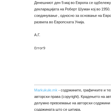
Денешниот ден 9.мај во Европа се одбележу
декларацијата на Роберт Шуман кој во 1950.
соединување , односно за основање на Европ
развила во Европската Унија.
A.Г.
Error9
Markukule.mk
- содржините, графичките и те
авторски права (copyright). Крадењето на ав
делумно превземање на авторски содржини 
содржината што се цитира.