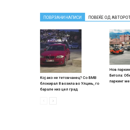
ПОВРЗАНИ НАПИСИ
ПОВЕЌЕ ОД АВТОРО
Нов паркин
Битола: Об
Koj ако не тетовчанец? Со БМВ
паркинг ме
блокирал 8 возила во Улцињ, го
барале низ цел град