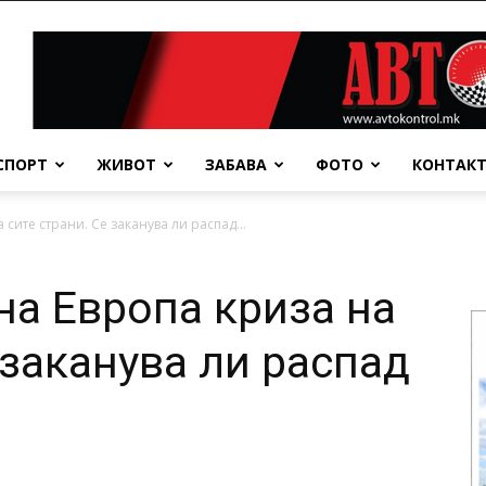
СПОРТ
ЖИВОТ
ЗАБАВА
ФОТО
КОНТАК
сите страни. Се заканува ли распад...
на Европа криза на
 заканува ли распад