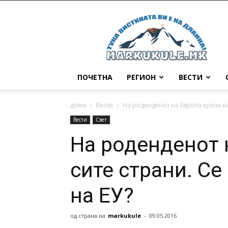
Маркукуле
ПОЧЕТНА
РЕГИОН
ВЕСТИ
дома
Вести
На роденденот на Европа криза на 
Вести
Свет
На роденденот 
сите страни. Се
на ЕУ?
од страна на
markukule
-
09.05.2016