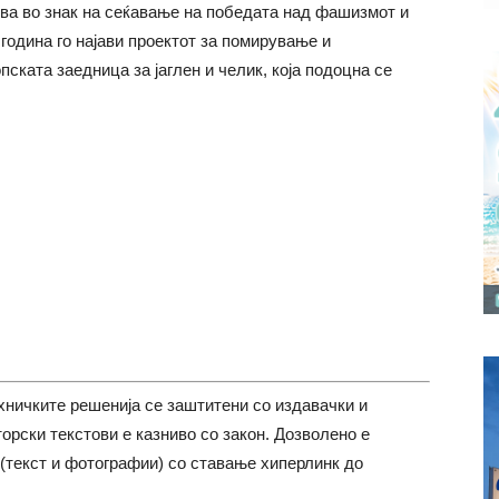
ва во знак на сеќавање на победата над фашизмот и
 година го најави проектот за помирување и
ската заедница за јаглен и челик, која подоцна се
хничките решенија се заштитени со издавачки и
торски текстови е казниво со закон. Дозволено е
(текст и фотографии) со ставање хиперлинк до