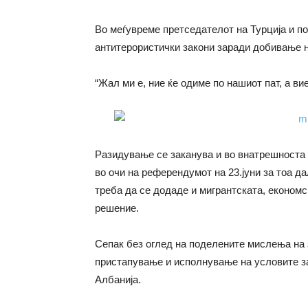
Во меѓувреме претседателот на Турција и по
антитерористички закони заради добивање н
“Жал ми е, ние ќе одиме по нашиот пат, а ви
Разидување се заканува и во внатрешноста 
во очи на референдумот на 23.јуни за тоа да
треба да се додаде и мигрантската, економс
решение.
Сепак без оглед на поделените мислења на з
пристапување и исполнување на условите за 
Албанија.