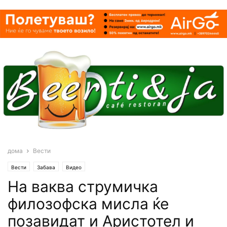
дома
Вести
Вести
Забава
Видео
На ваква струмичка
филозофска мисла ќе
позавидат и Аристотел и