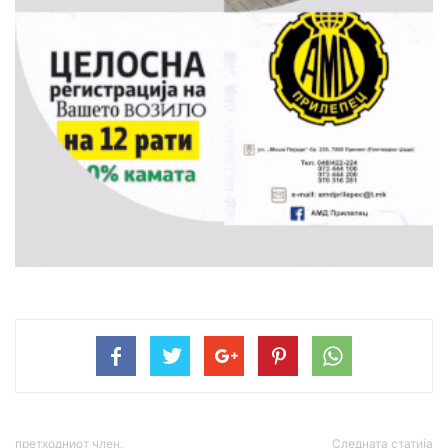
претходниот член,
Следната статија