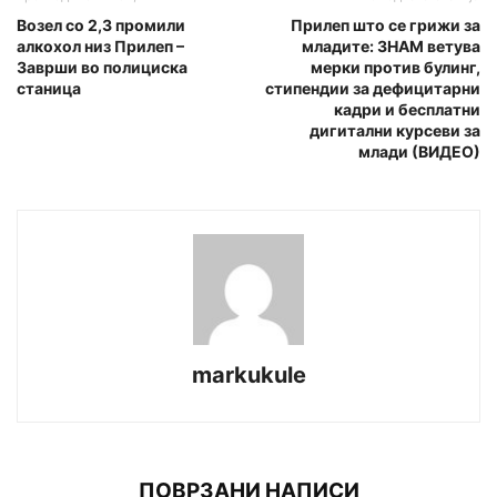
Возел со 2,3 промили
Прилеп што се грижи за
алкохол низ Прилеп –
младите: ЗНАМ ветува
Заврши во полициска
мерки против булинг,
станица
стипендии за дефицитарни
кадри и бесплатни
дигитални курсеви за
млади (ВИДЕО)
markukule
ПОВРЗАНИ НАПИСИ