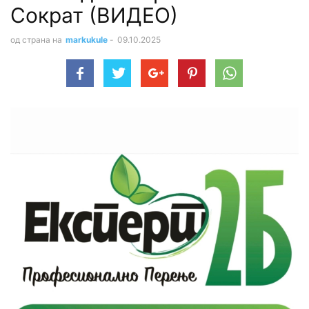
Сократ (ВИДЕО)
од страна на
markukule
-
09.10.2025